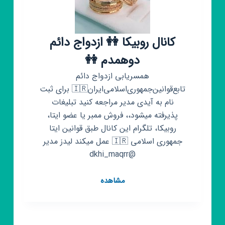
کانال روبیکا 👭 ازدواج دائم
دوهمدم 👭
همسریابی ازدواج‌ دائم‌
تابع‌قوانین‌جمهوری‌اسلامی‌ایران🇮🇷 برای ثبت
نام به آیدی مدیر مراجعه کنید تبلیغات
پذیرفته میشود،، فروش ممبر یا عضو ایتا،
روبیکا، تلگرام این کانال طبق قوانین ایتا
جمهوری اسلامی 🇮🇷 عمل میکند لیدز مدیر
@dkhi_maqrr
کانال
مشاهده
روبیکا
👭
ازدواج