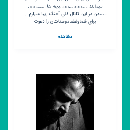
ميمانند ……،،،،،،….،،،،..بچه ها. …….،،،،،.
…،،،من در اين کانال کلي آهنگ زيبا ميزارم. ..
براي شماولطفادوستانتان را دعوت
کانال
مشاهده
روبیکا
doniai
mozic🎼🎼🎵🎶