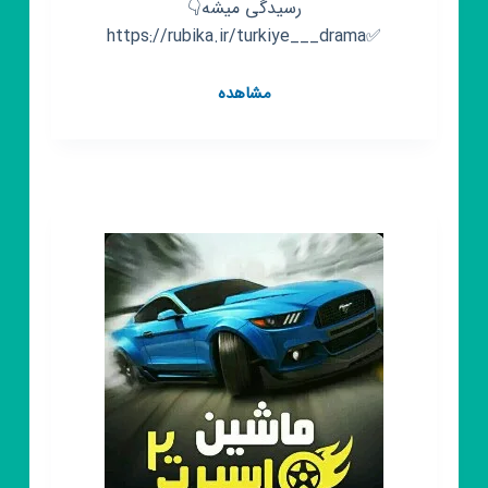
رسیدگی میشه👇
✅https://rubika.ir/turkiye___drama
کانال
مشاهده
روبیکا
بروزترین
سریال
ترکی
2023
چشم
چران
عمارت
🇹🇷