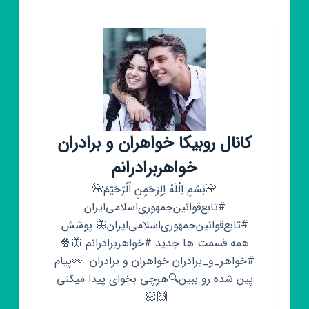
دائم
دوهمدم
👭
کانال روبیکا خواهران و برادران
خواهربرادرانم
🌺بَسًمِ اِلْلَهْ اِلٍرَحَمٍنٍ اّلٌرّحًیّمَ🌺
#تابع‌قوانین‌جمهوری‌اسلامی‌ایران
‌#تابع‌قوانین‌جمهوری‌اسلامی‌ایران🦋 پوشش
همه قسمت ها جدید #خواهربرادرانم 🦋🍿
#خواهر_و_برادران خواهران و برادران ‌‌ 👀پیام
پین شده رو ببین🔍هرچی بخوای پیدا میکنی
🙌🏻 ‌