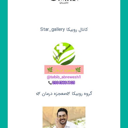
کانال روبیکا Star_gallery
گروه روبیکا 🌿معجزه درمان 🌿