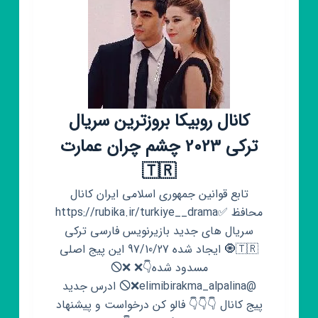
کانال روبیکا بروزترین سریال
ترکی 2023 چشم چران عمارت
🇹🇷
تابع قوانین جمهوری اسلامی ایران کانال
محافظ ✅https://rubika.ir/turkiye__drama
سریال های جدید بازیرنویس فارسی ترکی
🇹🇷🧿 ایجاد شده 97/10/27 این پیج اصلی
مسدود شده👇❌ ❌🛇
@elimibirakma_alpalina❌🛇 ادرس جدید
پیج کانال 👇👇👇 فالو کن درخواست و پیشنهاد