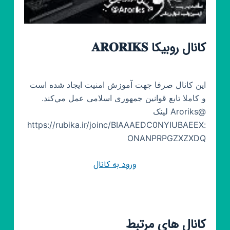
کانال روبیکا 𝐀𝐑𝐎𝐑𝐈𝐊𝐒
اين كانال صرفا جهت آموزش امنيت ایجاد شده است
و كاملا تابع قوانين جمهوری اسلامی عمل مي‌كند.
@Aroriks لینک
:https://rubika.ir/joinc/BIAAAEDC0NYIUBAEEX
ONANPRPGZXZXDQ
ورود به کانال
کانال های مرتبط