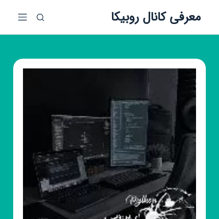
پ
معرفی کانال روبیکا
ر
ش
ب
ه
م
ح
ت
و
ا