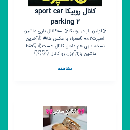
کانال روبیکا sport car
parking 2
🥇اولين بار در روبيكا🥇 🏎كانال بازى ماشين
اسپرت٢🏎 🚦همراه با عكس ها🚘 ✌️آخرين
نسخه بازى هم داخل كانال هست✌️ 👇فقط
ماشين بازا👇بزن رو کانال 👇👇👇👇
کانال
مشاهده
روبیکا
sport
car
parking
2