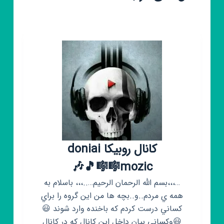
کانال روبیکا doniai
mozic🎼🎼🎵🎶
…،،،بسم الله الرحمان الرحيم…..،،، باسلام به
همه ي مردم..و..بچه ها من اين گروه را براي
کساني درست کردم که باخنده وارد شوند 😃
😃وکساني بيان داخل اين کانال که در کانال