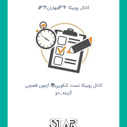
کانال روبیکا 🌴🌾بهاران🌴🌾
کانال روبیکا تست کنکوری📚 آزمون قلمچی‌‌
گزینه_دو