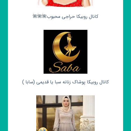
کانال روبیکا حراجی محبوب🌺🌺🌺
کانال روبیکا پوشاک زنانه سبا یا قدیمی (سابا )