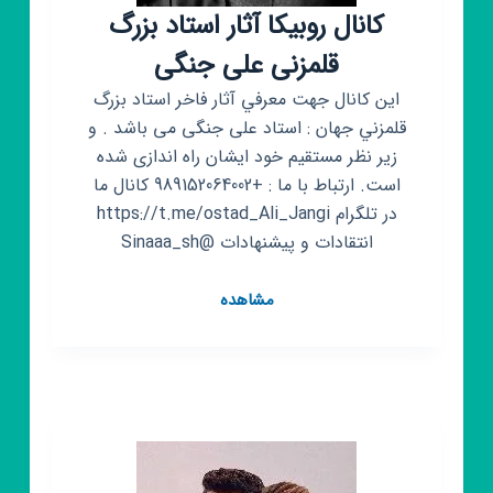
کانال روبیکا آثار استاد بزرگ
قلمزنی علی جنگی
اين كانال جهت معرفي آثار فاخر استاد بزرگ
قلمزني جهان : استاد علی جنگی می باشد . و
زیر نظر مستقیم خود ایشان راه اندازی شده
است. ارتباط با ما : +989152064002 کانال ما
در تلگرام https://t.me/ostad_Ali_Jangi
انتقادات و پیشنهادات @Sinaaa_sh
کانال
مشاهده
روبیکا
آثار
استاد
بزرگ
قلمزنی
علی
جنگی