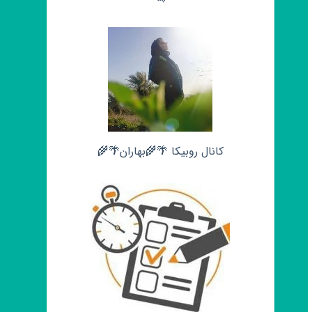
کانال روبیکا 🌴🌾بهاران🌴🌾