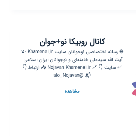
روبیکا
رسانه
علیشاهیان
کانال روبیکا نو+جوان
🌐 رسانه اختصاصی نوجوانان سایت Khamenei.ir 💫
آیت الله سیدعلی خامنه‌ای و نوجوانان ایران اسلامی ‌
✅ سایت 👇 🔗 Nojavan.Khamenei.ir 📥 ارتباط 👇
📬 @alo_Nojavan
کانال
مشاهده
روبیکا
نو+جوان