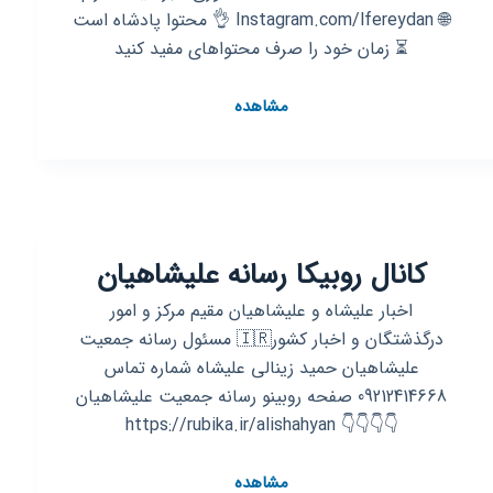
🌐 Instagram.com/lfereydan 👌 محتوا پادشاه است
⏳ زمان خود را صرف محتواهای مفید کنید
کانال
مشاهده
روبیکا
رسانه
لبخند
فریدن
کانال روبیکا رسانه علیشاهیان
اخبار علیشاه و علیشاهیان مقیم مرکز و امور
درگذشتگان و اخبار کشور🇮🇷 مسئول رسانه جمعیت
علیشاهیان حمید زینالی علیشاه شماره تماس
09212414668 صفحه روبینو رسانه جمعیت علیشاهیان
👇👇👇👇 https://rubika.ir/alishahyan
کانال
مشاهده