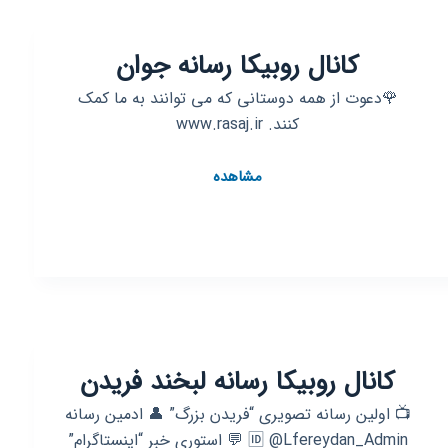
کانال روبیکا رسانه جوان
🌹دعوت از همه دوستانی که می توانند به ما کمک
کنند. www.rasaj.ir
کانال
مشاهده
روبیکا
رسانه
جوان
کانال روبیکا رسانه لبخند فریدن
📺 اولین رسانه تصویری “فریدن بزرگ” 👤 ادمین رسانه
🆔 @Lfereydan_Admin 💬 استوری خبر “اینستاگرام”