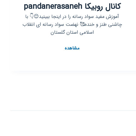
کانال روبیکا pandanerasaneh
به
فناوری
آموزش مفید سواد رسانه را در اینجا ببینید😊👇 با
چاشنی طنز و خنده🥰 نهضت سواد رسانه ای انقلاب
اسلامی استان گلستان
کانال
مشاهده
روبیکا
pandanerasaneh