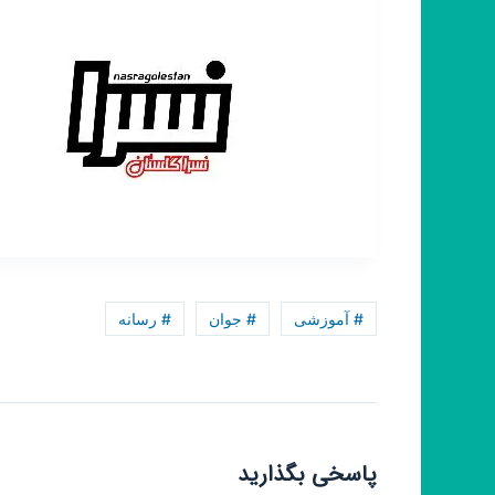
# آموزشی
# جوان
# رسانه
پاسخی بگذارید