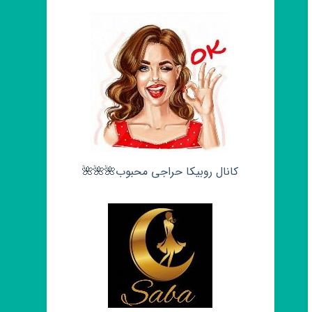
کانال روبیکا حراجی محبوب🌺🌺🌺