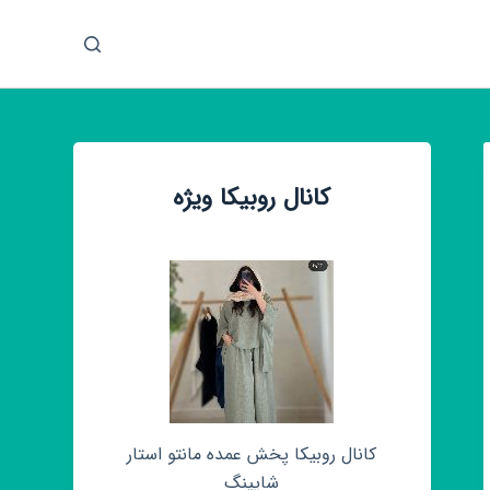
پ
ر
ش
ب
ه
م
کانال روبیکا ویژه
ح
ت
و
ا
کانال روبیکا پخش عمده مانتو استار
شاپینگ