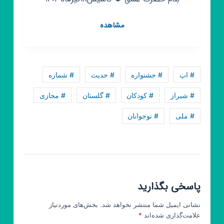
کانال
مشاهده
روبیکا
حافظ
خوانی
# اپ
# جشنواره
# حدیث
# شماره
# شیراز
# کودکان
# گلستان
# مجازی
# ملی
# نوجوانان
پاسخی بگذارید
نشانی ایمیل شما منتشر نخواهد شد.
بخش‌های موردنیاز
علامت‌گذاری شده‌اند
*