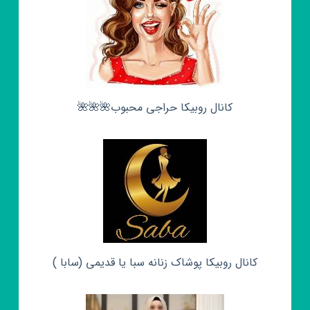
کانال روبیکا حراجی محبوب🌺🌺🌺
کانال روبیکا پوشاک زنانه سبا یا قدیمی (سابا )