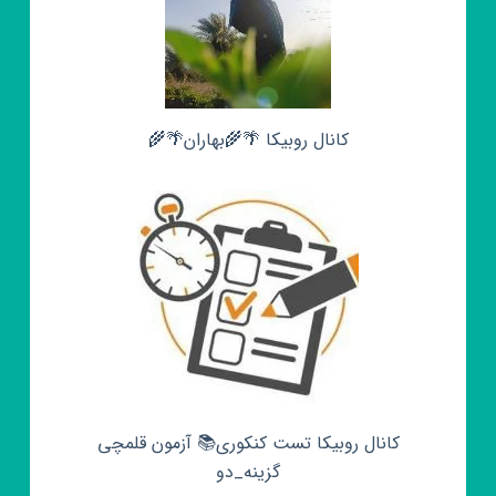
کانال روبیکا 🌴🌾بهاران🌴🌾
کانال روبیکا تست کنکوری📚 آزمون قلمچی‌‌
گزینه_دو