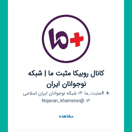
نت
خوانی
/
خوانندگی
کانال روبیکا مثبت ما | شبکه
نوجوانان ایران
➕ #مثبت_ما 🌱 شبکه نوجوانان ایرانِ اسلامی
🌱 @Nojavan_khamenei
کانال
مشاهده
روبیکا
مثبت