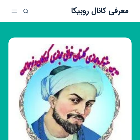
پ
معرفی کانال روبیکا
ر
ش
ب
ه
م
ح
ت
و
ا