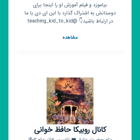
بیاموزد و فیلم آموزش او را اینجا برای
دوستانش به اشتراک گذارد با این ای دی با ما
در ارتباط باشید👇 @teaching_kid_to_kid
کانال
مشاهده
روبیکا
زنجیره
آموزش
کودکان
کانال روبیکا حافظ خوانی
بنام حضرت عشق ❤️ تاسیس۱۸تیرماه ۱۴۰۲