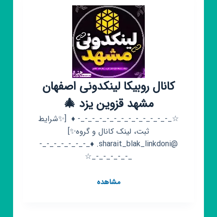
(ساماندهی)
کانال روبیکا لینکدونی اصفهان
مشهد قزوین یزد 🎄
☆_-_-_-_-_-_-_-_-_-_-_-_-_- ♦️ ‌‌ [✨️شرایط
ثبت، لینک کانال و گروه✨️]
@sharait_blak_linkdoni. ♦️_-_-_-_-_-_-_-
_-_-_-_-_-_☆
کانال
مشاهده
روبیکا
لینکدونی
اصفهان