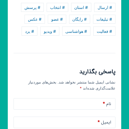
مشهد
# ارسال
# استان
# انتخاب
# پرسش
قزوین
یزد
# تبلیغات
# رایگان
# عضو
# عکس
🎄
# فعالیت
# هواشناسی
# ویدیو
# یزد
پاسخی بگذارید
نشانی ایمیل شما منتشر نخواهد شد.
بخش‌های موردنیاز
علامت‌گذاری شده‌اند
*
نام
*
ایمیل
*