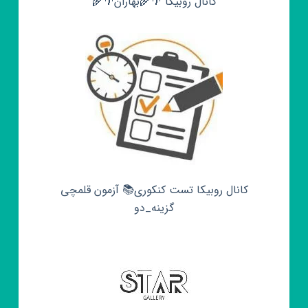
کانال روبیکا 🌴🌾بهاران🌴🌾
کانال روبیکا تست کنکوری📚 آزمون قلمچی‌‌
گزینه_دو