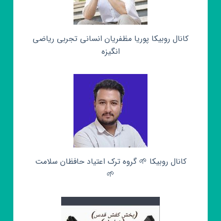
کانال روبیکا پوریا مظفریان انسانی تجربی ریاضی
انگیزه
کانال روبیکا 🌱 گروه ترک اعتیاد حافظان سلامت
🌱