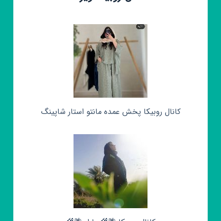
کانال روبیکا پخش عمده مانتو استار شاپینگ