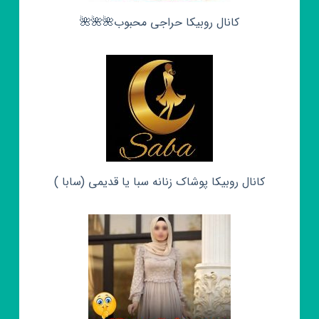
کانال روبیکا حراجی محبوب🌺🌺🌺
کانال روبیکا پوشاک زنانه سبا یا قدیمی (سابا )