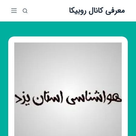
پ
معرفی کانال روبیکا
ر
ش
ب
ه
م
ح
ت
و
ا