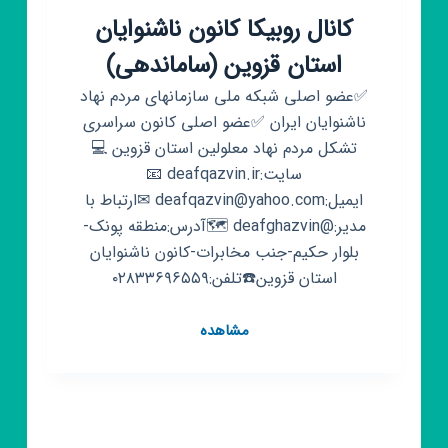
کانال روبیکا کانون ناشنوایان
استان قزوین (ساماندهی)
✅عضو اصلی شبکه ملی سازمانهای مردم نهاد
ناشنوایان ایران ✅عضو اصلی کانون سراسری
تشکل مردم نهاد معلولین استان قزوین 💻
سایت:deafqazvin.ir 📧
ایمیل:deafqazvin@yahoo.com ✉ارتباط با
مدیر:@deafghazvin 🗺آدرس:منطقه پونک-
بلوار حکیم-جنب مخابرات-کانون ناشنوایان
استان قزوین☎️تلفن:۰۲۸۳۳۶۹۶۵۵۹
کانال
مشاهده
روبیکا
کانون
ناشنوایان
استان
قزوین