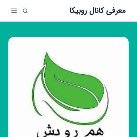
پ
معرفی کانال روبیکا
ر
ش
ب
ه
م
ح
ت
و
ا