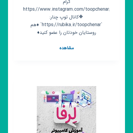
گرام
:https://www.instagram.com/toopchenar
🔶️کانال توپ چنار:
`https://rubika.ir/toopchenar` ♦️هم
روستایان خودتان را عضو کنید♦️
کانال
مشاهده
روبیکا
گالری
توپ
چنار
🌄