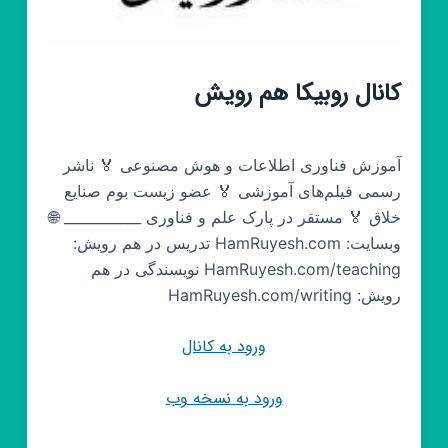
کانال روبیکا هم رویش
آموزش فناوری اطلاعات و هوش مصنوعی 🏅 ناشر
رسمی فیلم‌های آموزشی 🏅 عضو زیست بوم صنایع
خلاق 🏅 مستقر در پارک علم و فناوری ___________ 🌐
وبسایت: HamRuyesh.com تدریس در هم رویش:
HamRuyesh.com/teaching نویسندگی در هم
رویش: HamRuyesh.com/writing
ورود به کانال
ورود به نسخه وب