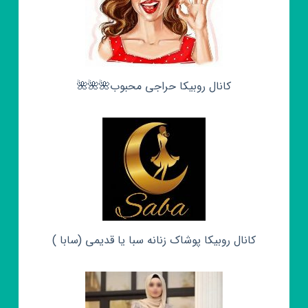
کانال روبیکا حراجی محبوب🌺🌺🌺
کانال روبیکا پوشاک زنانه سبا یا قدیمی (سابا )