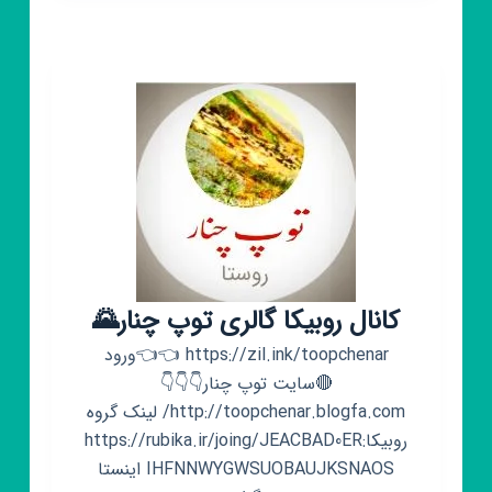
𝑶𝑭
𝑫𝑼𝑻𝒀
کانال روبیکا گالری توپ چنار🌄
https://zil.ink/toopchenar 👈👈ورود
🔴سایت توپ چنار👇👇👇
http://toopchenar.blogfa.com/ لینک گروه
روبیکا:https://rubika.ir/joing/JEACBAD0ER
IHFNNWYGWSUOBAUJKSNAOS اینستا