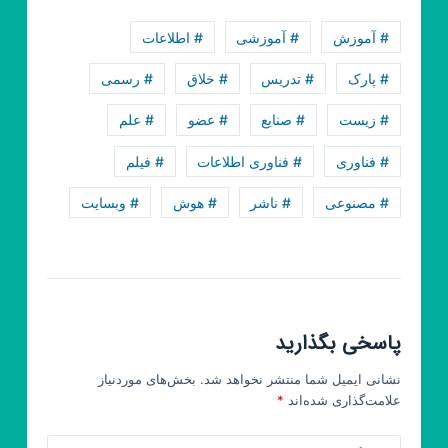
آموزش
برنامه
# آموزش
# آموزشی
# اطلاعات
نویسی
بازارکار
# پارک
# تدریس
# خلاق
# رسمی
# زیست
# صنایع
# عضو
# علم
# فناوری
# فناوری اطلاعات
# فیلم
# مصنوعی
# ناشر
# هوش
# وبسایت
پاسخی بگذارید
نشانی ایمیل شما منتشر نخواهد شد.
بخش‌های موردنیاز
علامت‌گذاری شده‌اند
*