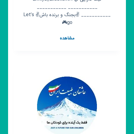
___________ ___________
___________ ✌️بجنگ و برنده باش✌️ Let’s
go🎮
کانال
مشاهده
روبیکا
🤍
بازی
جنگ
جهانی
2
🤍