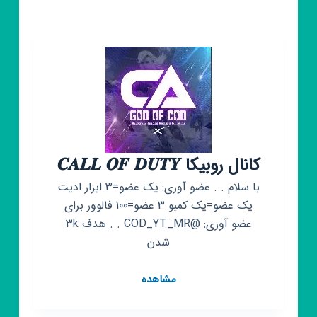
آنا
کانال روبیکا 𝑪𝑨𝑳𝑳 𝑶𝑭 𝑫𝑼𝑻𝒀
با سلام . . عضو آوری: یک عضو=3 ابزار ادیت
یک عضو=یک کمبو 3 عضو=100 فالوور برای
عضو آوری: @COD_YT_MR . . هدف 3k
شدن
کانال
مشاهده
روبیکا
𝑪𝑨𝑳𝑳