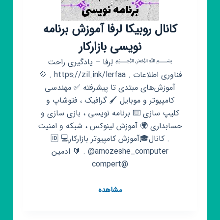
کانال روبیکا لرفا آموزش برنامه
نویسی بازارکار
﷽ لِرفا – یادگیری راحت
فناوری اطلاعات . https://zil.ink/lerfaa . 💠
آموزش‌های مبتدی تا پیشرفته ✅ مهندسی
کامپیوتر و موبایل 🖌️ گرافیک ، فتوشاپ و
کلیپ سازی ⌨️ برنامه نویسی ، بازی سازی و
حسابداری 🌍 آموزش لینوکس ، شبکه و امنیت
. کانال🎓آموزش کامپیوتر بازارکار💻 🆔
@amozeshe_computer . 🔰 ادمین
@compert
کانال
مشاهده
روبیکا
لرفا