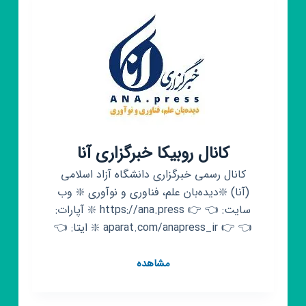
کانال روبیکا خبرگزاری آنا
کانال رسمی خبرگزاری دانشگاه آزاد اسلامی
(آنا) ❇️دیده‌بان علم، فناوری و نوآوری ❇️ وب
سایت: 👈 👉 https://ana.press ❇️ آپارات:
👈 👉 aparat.com/anapress_ir ❇️ ایتا: 👈
کانال
مشاهده
روبیکا
خبرگزاری