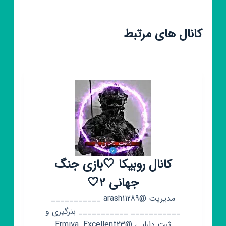
کانال های مرتبط
کانال روبیکا 🤍بازی جنگ
جهانی 2🤍
مدیریت @arash11289 ___________
___________ ___________ بنرگیری و
ثبت دارایی @Ermiya_Excellent23