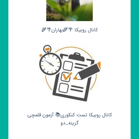
کانال روبیکا 🌴🌾بهاران🌴🌾
کانال روبیکا تست کنکوری📚 آزمون قلمچی‌‌
گزینه_دو