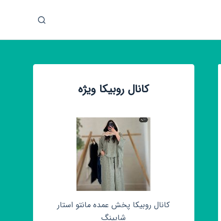
پ
ر
ش
ب
ه
م
کانال روبیکا ویژه
ح
ت
و
ا
کانال روبیکا پخش عمده مانتو استار
شاپینگ