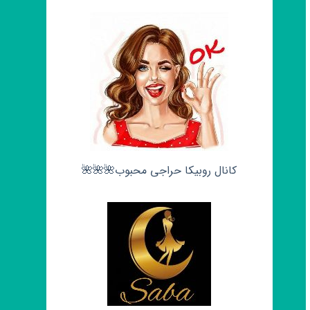
کانال روبیکا حراجی محبوب🌺🌺🌺