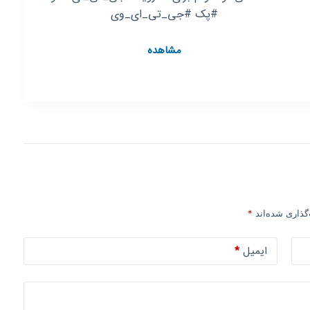
#پک #جی_تی_ای_وی
کانال
مشاهده
روبیکا
جی
تی
ای
گذاری شده‌اند
*
ایمیل
*