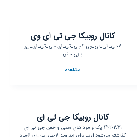
کانال روبیکا جی تی ای وی
#جی_تی_ای_وی #جی_تی_ای جی_تی_ای_وی
بازی خفن
کانال
مشاهده
روبیکا
جی
تی
ای
وی
کانال روبیکا جی تی ای
1402/2/21 پک و مود های سمی و خفن جی تی ای
گذاشته می‌شود اونم برای آندروید #جی_تی_ای #مود