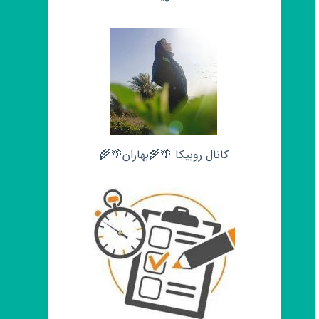
کانال روبیکا 🌴🌾بهاران🌴🌾