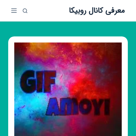
پ
معرفی کانال روبیکا
ر
ش
ب
ه
م
ح
ت
و
ا