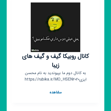
کانال روبیکا گیف و گیف های
زیبا
به کانال دوم ما بپیوندید به نام محسن
ایزیhttps://rubika.ir/MO_HSEN2020
کانال
مشاهده
روبیکا
گیف
و