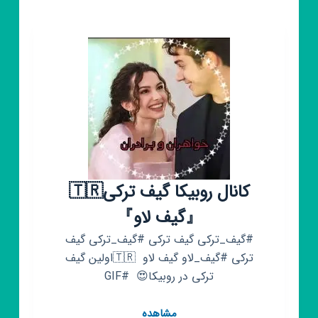
گیف
های
زیبا
کانال روبیکا گیف ترکی🇹🇷
『گیف لاو』
#گیف_ترکی گیف ترکی #گیف_ترکی گیف
ترکی #گیف_لاو گیف لاو ‌ 🇹🇷اولین گیف
ترکی در روبیکا😍 ‌ #GIF
کانال
مشاهده