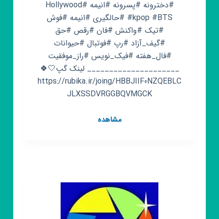
#دخترونه #پسرونه #انیمه #Hollywood
#kpop #BTS #حالگیری #انیمه #فوش
#تیک #واکنش #فان #رقص #حق
#گیف_آزاد #رپ #فوتبال #حیوانات
#فال_هفته #فیک_نویس #راز_موفقیت
_____________________ لینک گپ🤍🍀
https://rubika.ir/joing/HBBJIIF0NZQEBLC
JLXSSDVRGGBQVMGCK
کانال
مشاهده
روبیکا
Gif
🔥
Mazi_Land
🔥