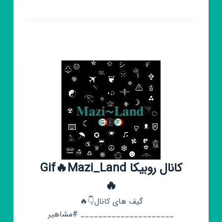
روبیکا
گیف
ترکی
🇹🇷
『گیف
لاو』
کانال روبیکا Gif🔥Mazi_Land
🔥
گیف های کانال👇🔥
_____________________ #مشاهیر