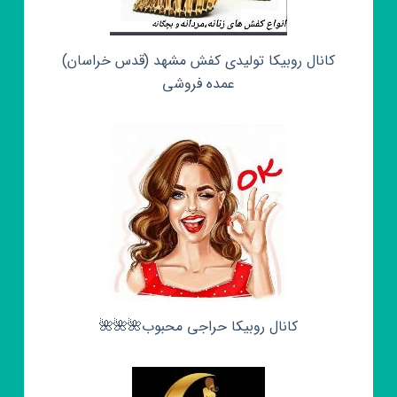
کانال روبیکا تولیدی کفش مشهد (قدس خراسان)
عمده فروشی
کانال روبیکا حراجی محبوب🌺🌺🌺