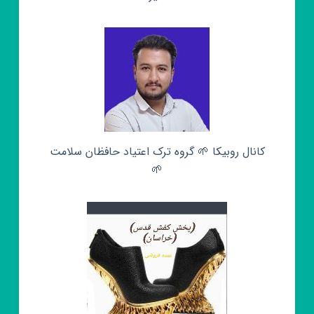
کانال روبیکا 🌱 گروه ترک اعتیاد حافظان سلامت
🌱