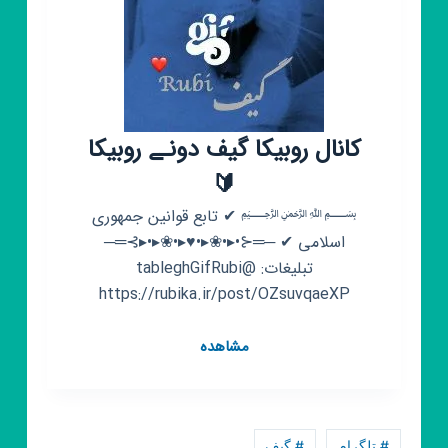
کانال روبیکا گیف دونـے روبیکا
🔰
﷽ ✔ تابع قوانین جمهوری
اسلامی ✔ ─═⊰•▸•❀▸•♥️▸•❀▸•▸⊱═─
تبلیغات: @tableghGifRubi
https://rubika.ir/post/OZsuvqaeXP
کانال
مشاهده
روبیکا
گیف
دونـے
روبیکا
# تلگرام
# گیف