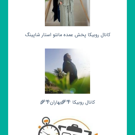
کانال روبیکا پخش عمده مانتو استار شاپینگ
کانال روبیکا 🌴🌾بهاران🌴🌾