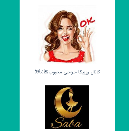
کانال روبیکا حراجی محبوب🌺🌺🌺