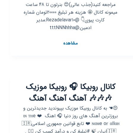
مراجعه کنید(جذب عالی)😍 بنرتون تا 48 ساعت
میمونه کانال 🤩 هزینه هر تبلیغ 20000تومان شماره
کارت پیوی👇 @Rezadelavar10:مدیر
ادمین:@tttNNNhhha
کانال
مشاهده
روبیکا
🎵
موزیک
رایگان🎵
ترانه
کانال روبیکا 🎧 روبیکا موزیک
ریمیکس
🎧
🎶🎶🎶 آهنگ آهنگ آهنگ
😍☚ به کانال روبیکا موزیک بپیوندید جدیدترین و
بروزترین آهنگ های روز دنیا 🎧 اهنگ ‌ ❤️ ιɴ тнe
ایران🇮🇷⁩ 🍃 #تبلیغ کن و درآمد کسب کن 👇🏿 .