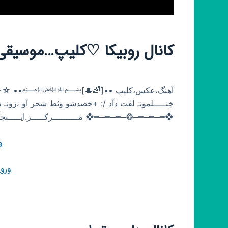
کانال روبیکا ♡کلیپ…موسیقی
‌❖━─━─━─❂─━─━─━❖ مــــــــــرکـــــز.ایـــــنجآث.شعبح.ذ
و
ورو