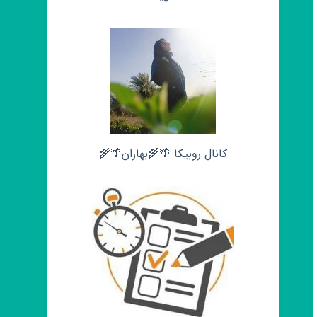
کانال روبیکا 🌴🌾بهاران🌴🌾