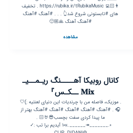
👨🏻‍💻 https://rubika.ir/tRubikaMusic . تخفیف
های #تابستونی شروع شد👆 . . . #آهنگ #آهنگ
#آهنگ آهنگ 🙏🏼🙂
کانال
مشاهده
روبیکا
🎧
روبیکا
موزیک
🎶🎶🎶
کانال روبیکا آهــــنگ ریـمــیـ
آهنگ
آهنگ
𝐌𝐢𝐱 ــکـس』
آهنگ
. موزیک، فاصله من با چرندیات این دنیای لعنتیه :)🤍
🎧 . #آهنگ #آهنگ #آهنگ #آهنگ #آهنگ بهتر از
ما پیدا کردی سفت بچسب😎🤘🏻 .
0._______↠______.10ᴋ آیدیم برا تب :✓
@CLlP_DIDANI