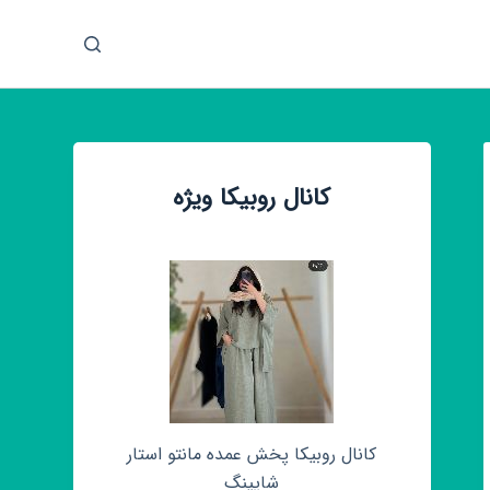
پ
ر
ش
ب
ه
م
کانال روبیکا ویژه
ح
ت
و
ا
کانال روبیکا پخش عمده مانتو استار
شاپینگ