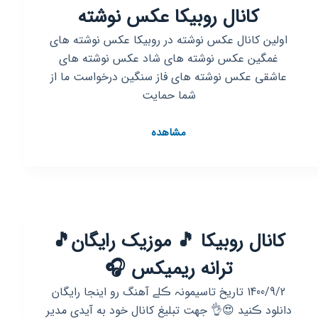
کانال روبیکا عکس نوشته
،
🔥
اولین کانال عکس نوشته در روبیکا عکس نوشته های
رایگان
غمگین عکس نوشته های شاد عکس نوشته های
،
عاشقی عکس نوشته های فاز سنگین درخواست ما از
🎧
شما حمایت
،
کانال
مشاهده
روبیکا
عکس
نوشته
کانال روبیکا 🎵 موزیک رایگان🎵
ترانه ریمیکس 🎧
1400/9/2 تاریخ تاسیمونہ ڪلے آهنگ رو اینجا رایگان
دانلود ڪنید 😍👌 جهت تبلیغ کانال خود به آیدی مدیر