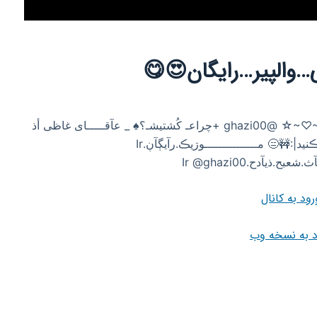
…والپیر…رایگان😍😋
آهنگ،عکس،کلیپ ••[🌈🎩]‌﷽•• ☆~♡~☆ @ghazi00 +چراعـ کُشتیشـ؟♠️ _ عآقـــــای غاظی أذ
ڿنـــــلمونـ لڤت دآد /: +جَصدشو وثط شحر آوےزونـ ڪنید|:🚧😑 مـــــــــــــــوڗیڪ.رآیڳآڹ.Ir
یآدح.Ir @ghazi00
رود به کانال
د به نسخه وب