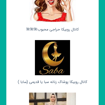
کانال روبیکا حراجی محبوب🌺🌺🌺
کانال روبیکا پوشاک زنانه سبا یا قدیمی (سابا )