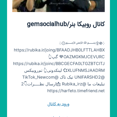
کانال روبیکا بنر/gemsocialhub
⁛֍۩﷽۞⁛
https://rubika.ir/joing/BFAADJHB0LFTTLAHBX
OAZMGKMJCEVURC💙 گپ👆
https://rubika.ir/joinc/BBCGECFA0LTGZBTCITJ
XLUFNMSJAADRM💞 لینکدونی👆 تم‌روبیکس
@UNIFARSHD2 تیک تاک @TikTok_Newcom
تبلیغات ما @Rubika_irz 📩ارسال نظــــرات👇2
https://harfeto.timefriend.net
ورود به کانال