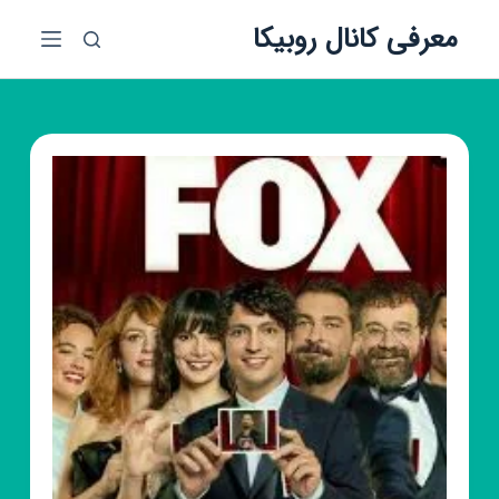
پ
معرفی کانال روبیکا
ر
ش
ب
ه
م
ح
ت
و
ا