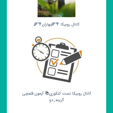
کانال روبیکا 🌴🌾بهاران🌴🌾
کانال روبیکا تست کنکوری📚 آزمون قلمچی‌‌
گزینه_دو