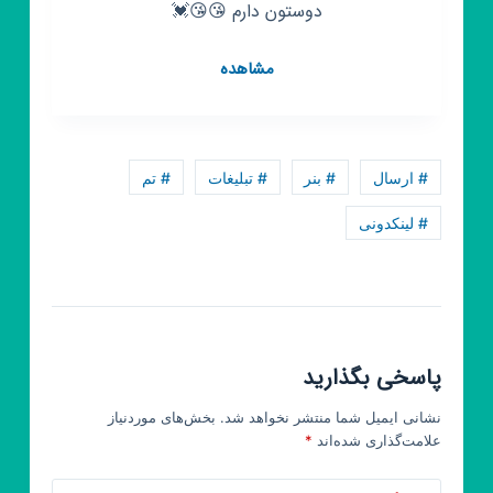
دوستون دارم 😘😘💓
کانال
مشاهده
روبیکا
Tik
Tok
# ارسال
# بنر
# تبلیغات
# تم
# لینکدونی
پاسخی بگذارید
نشانی ایمیل شما منتشر نخواهد شد.
بخش‌های موردنیاز
علامت‌گذاری شده‌اند
*