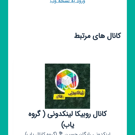
ورود به نسخه وب
کانال های مرتبط
کانال روبیکا لینکدونی ( گروه
یاب)
لینکدونی رایگان حسین 💐 (گروه کانال یاب)