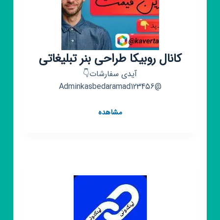
کانال روبیکا طراحی بنر تبلیغاتی
آیدی سفارشات👇
@Adminkasbedaramad123456
کانال
مشاهده
روبیکا
طراحی
بنر
تبلیغاتی