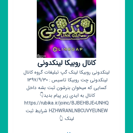
کانال روبیکا لینکدونی
لینکدونی روبیکا لینک گپ تبلیغات گروه کانال
لینکدونی چت روبیکا تاسیس : 1397/9/30 ‌
کسایی که میخوان بنرشون ثبت بشه داخل
کانال به ایدی زیر پیام بدید👇 ‌
‌https://rubika.ir/joinc/BJBEHBJE0UNHQ
HZHWRANLNBCUVYEUNEW شرایط ثبت
لینک 👆