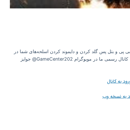
پی و بتل پس گلد کردن و دایموند کردن اسلحه‌های شما در
اکانتتون و اطلاع رسانی وضعیت کالاف دیوتی موبایل کانال رسمی ما در موبوگرام GameCenter202@ جوایز
رود به کانال
د به نسخه وب