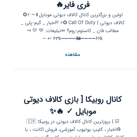
فری فایر🔥
اولین و بزرگترین کانال کالاف دیوتی موبایل⇟~ ⚡✪
کالاف دیوتی | Call Of Duty ✪⚡ ‼اخبار _ گیم-پلی _
مطالب فان _ کاستوم-روم‼️ ⇚تبلیغات: 💚 💛 ↪
63k➖➖➖➖🚂➖➖➖➖62k ↩️ ~
کانال
مشاهده
روبیکا
💥
کالاف|
پابجی
|
کانال روبیکا [ بازی کالاف دیوتی
فری
فایر
موبایل ✓ 🔥✨
🔥
⁩⁦☑️⁩ | بروزترین کانال کالاف دیوتی در روبیکا 🇮🇷
♻️اخبار ، کلیپ یوتیوب آموزشی، فروش اکانت ، با