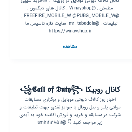
کانال کالاف دیوتی موبایل در روبیکا ‌ . 💰خرید سیپی
مطمئن : @Winayshop . کانال های دیگمون :
@FREEFIRE_MOBILE_W @PUBG_MOBILE_W .
تبلیغات : @mr_tabadola ‌ سایت تازه تاسیس ما :
https://winayshop.ir
کانال
مشاهده
روبیکا
[
بازی
کالاف
دیوتی
کانال روبیکا ꧁️𝕮𝖆𝖑𝖑 𝖔𝖋 𝕯𝖚𝖙𝖞꧂
موبایل
✓
اخبار روز کالاف دیوتی موبایل و برگزاری مسابقات
🔥
مولتی پلیر و بتل رویال با جوایز نقدی جهت تبلیغات و
✨
شرکت در مسابقه و خرید و فروش اکانت خود به آیدی
زیر مراجعه کنید 👇 @amir11138511