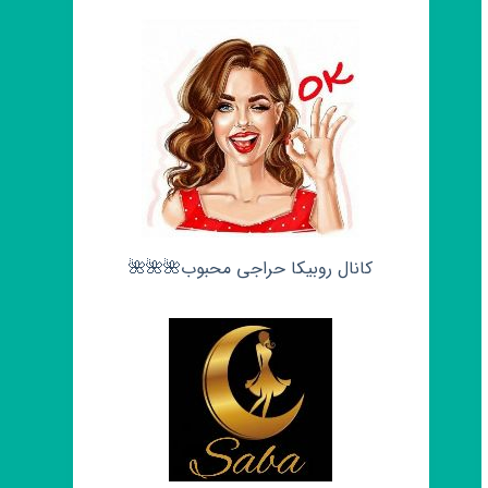
کانال روبیکا حراجی محبوب🌺🌺🌺