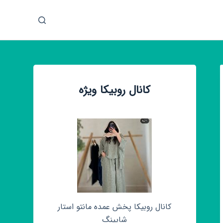
پ
ر
ش
ب
ه
م
کانال روبیکا ویژه
ح
ت
و
ا
کانال روبیکا پخش عمده مانتو استار
شاپینگ