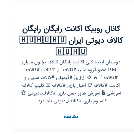
موبایل
و
وارزون
کانال روبیکا اکانت رایگان رایگان
موبایل
COD.
کالاف دیوتی ایران 🇭🇺🇭🇺🇭🇺
Mobile
☆
🇭🇺🇭🇺
دوستان اینجا کلی اکانت رایگان کالاف براتون میزارم
لطفا عضو گروه بشید#کالاف 『 #کالاف #کالاف
#کالاف 』🔥 🇮🇷 ‌ 🪙 #گیمپلی #کالاف سیپی و
اکانت #کالاف 📑 اخبار بازی #کالاف 💌 کلیپ کالاف
آموزشی 🖥 آموزش های خفن بازی‌ #کالاف_دیوتی 🏆
کاستوم بازی #کالاف_دیوتی باجایزه ‌ ‌
کانال
مشاهده
روبیکا
اکانت