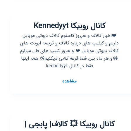
رایگان
رایگان
کالاف
کانال روبیکا Kennedyyt
دیوتی
ایران
❤️اخبار کالاف و هرروز کاستوم کالاف دیوتی موبایل
🇭🇺
داریم و کیلیپ های درباره کالاف و ترجمه ایونت های
🇭🇺
کالاف دیوتی موبایل ❤️ و هروز کلیپ های فان میزارم
🇭🇺
😂و هر ماه بین شما قرعه کشی میکنیم😘 همه اینها
🇭🇺
فقط در کانال kennedyyt
🇭🇺
کانال
مشاهده
روبیکا
Kennedyyt
کانال روبیکا 💥 کالاف| پابجی |