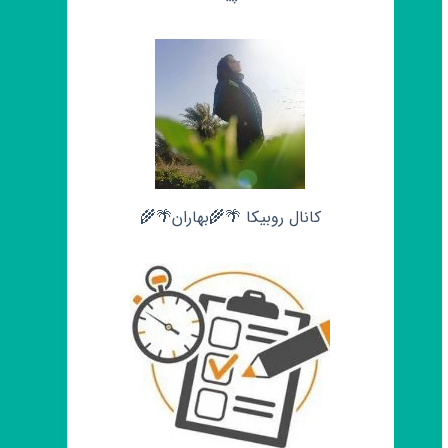
کانال روبیکا 🌴🌾بهاران🌴🌾