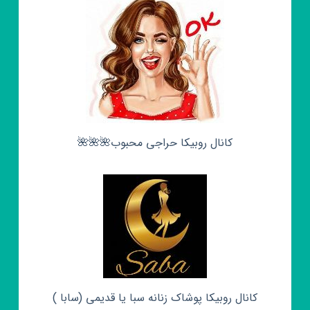
کانال روبیکا حراجی محبوب🌺🌺🌺
کانال روبیکا پوشاک زنانه سبا یا قدیمی (سابا )