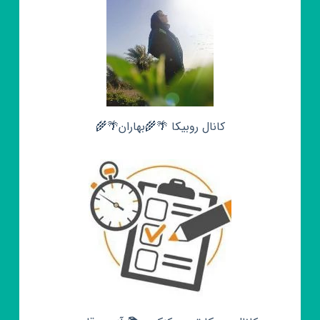
کانال روبیکا 🌴🌾بهاران🌴🌾