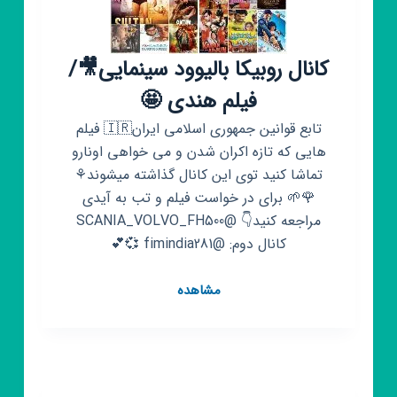
کانال روبیکا بالیوود سینمایی🎥/
فیلم هندی 🤩
تابع قوانین جمهوری اسلامی ایران🇮🇷 فیلم
هایی که تازه اکران شدن و می خواهی اونارو
تماشا کنید توی این کانال گذاشته میشوند⚘
🌹🌱 برای در خواست فیلم و تب به آیدی
مراجعه کنید👇 @SCANIA_VOLVO_FH500
کانال دوم: @fimindia281 💞💕
کانال
مشاهده
روبیکا
بالیوود
سینمایی
🎥/
فیلم