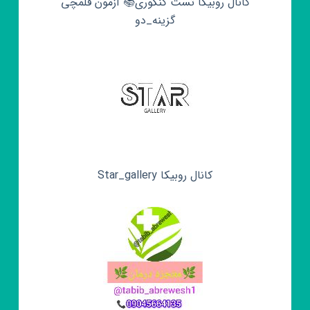
کانال روبیکا تست کنکوری📚 آزمون قلمچی‌‌
گزینه_دو
کانال روبیکا Star_gallery