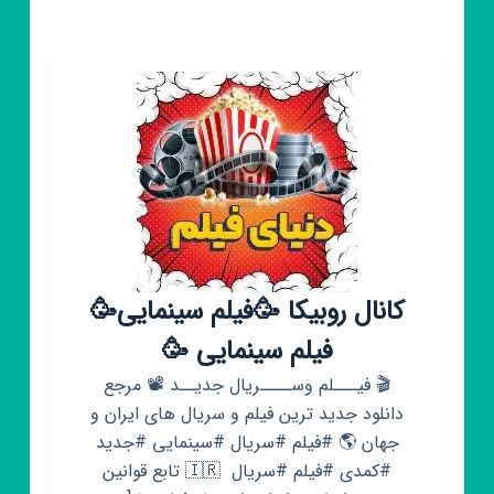
کانال روبیکا 🥳فیلم سینمایی🥳
فیلم سینمایی 🥳
🎬 فیـــلم وســــریال جدیــد 📽 مرجع
دانلود جدید ترین فیلم و سریال های ایران و
جهان 🌎 #فیلم #سریال #سینمایی #جدید
#کمدی #فیلم #سریال ‌ ‌🇮🇷 تابع قوانین