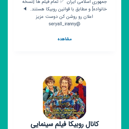
جمهوری اسلامی ایران ‌ ✅ تمام فیلم ها [نسخه
خانواده] و مطابق با قوانین روبیکا هستند‌. ‌‌ 🔈
اعلان رو روشن کن دوست عزیز
@seryall_iranny
کانال
مشاهده
روبیکا
🥳
فیلم
سینمایی
🥳
فیلم
سینمایی
🥳
کانال روبیکا فیلم سینمایی