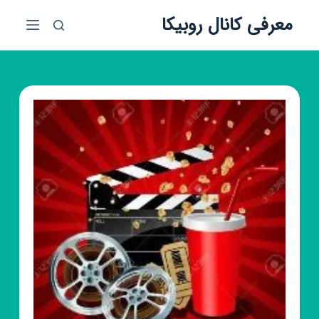
پ
معرفی کانال روبیکا
ر
ش
ب
ه
م
ح
ت
و
ا