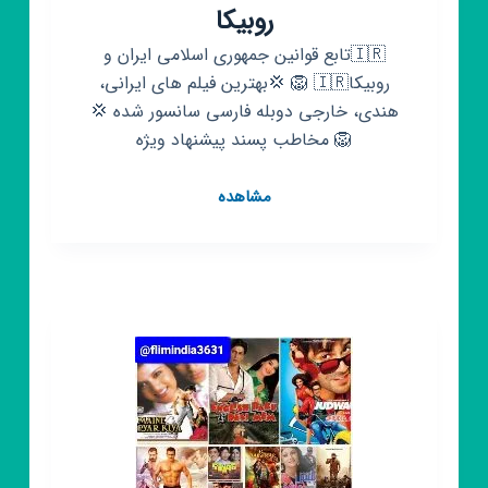
روبیکا
🇮🇷تابع قوانین جمهوری اسلامی ایران و
روبیکا🇮🇷 🦁 💢بهترین فیلم های ایرانی،
هندی، خارجی دوبله فارسی سانسور شده 💢
🦁 مخاطب پسند پیشنهاد ویژه
کانال
مشاهده
روبیکا
فیلم
سینمایی
روبیکا