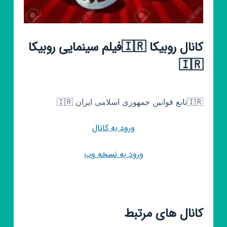
کانال روبیکا 🇮🇷فیلم سینمایی روبیکا
🇮🇷
🇮🇷تابع قوانین جمهوری اسلامی ایران 🇮🇷
ورود به کانال
ورود به نسخه وب
کانال های مرتبط