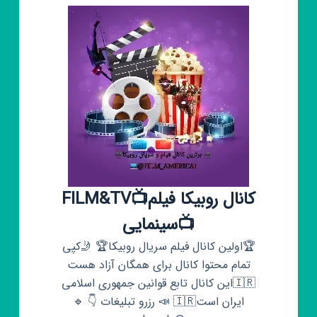
هندی
🤩
کانال روبیکا فیلم📺FILM&TV
📺سینمایی
🏆اولین کانال فیلم سریال روبیکا🏆 🤳کپی
تمام‌ محتوا کانال برای همگان آزاد هست
🇮🇷این کانال تابع قوانین جمهوری اسلامی
ایران است🇮🇷 📣 رزرو تبلیغات 👇 🔹