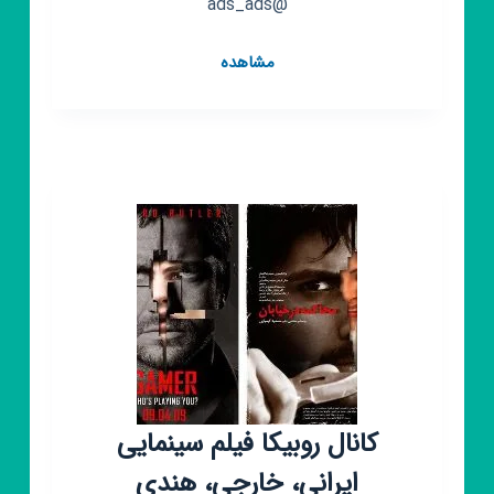
@ads_ads
کانال
مشاهده
روبیکا
فیلم
📺
FILM&TV
📺
سینمایی
کانال روبیکا فیلم سینمایی
ایرانی، خارجی، هندی