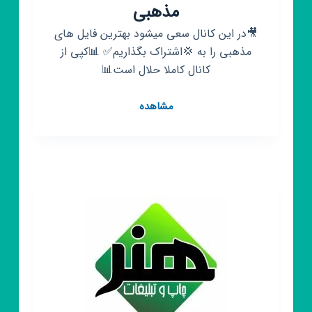
مذهبی
🎥در این کانال سعی میشود بهترین فایل های
مذهبی را به 💢اشتراک بگذاریم✅ 📊کپی از
کانال کاملا حلال است📊
کانال
مشاهده
روبیکا
بهترین
فایل
های
مذهبی