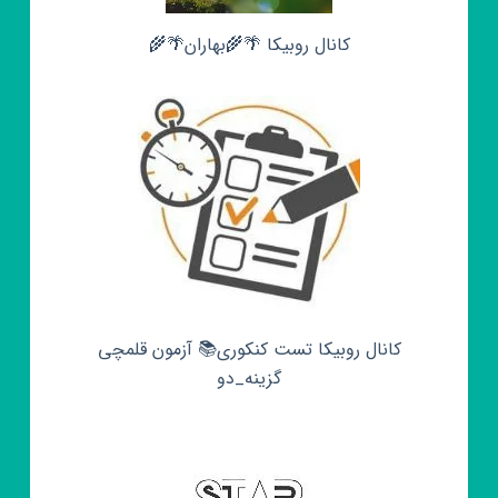
کانال روبیکا 🌴🌾بهاران🌴🌾
کانال روبیکا تست کنکوری📚 آزمون قلمچی‌‌
گزینه_دو