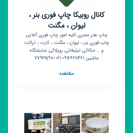
کانال روبیکا چاپ فوری بنر ،
لیوان ، مگنت
چاپ هنر مجری کلیه امور چاپ فوری آنلاین
چاپ فوری بنر ، لیوان ، مگنت ، کارت ، تراکت
و .. حکاکی تبلیغاتی روپلاکی نمایشگاه
ماشین 09126211461 021-77935910
کانال
مشاهده
روبیکا
چاپ
فوری
بنر
،
لیوان
،
مگنت