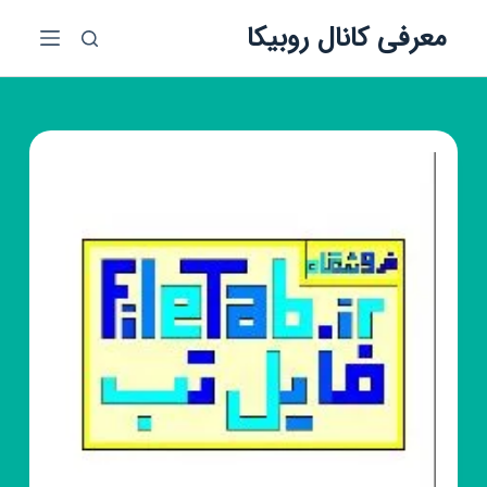
پ
معرفی کانال روبیکا
ر
ش
ب
ه
م
ح
ت
و
ا