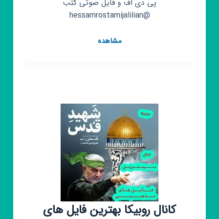
پی دی اف و فایل صوتی کتب
@hessamrostamijalilian
کانال
مشاهده
روبیکا
کتاب
صوتی
و
فایل
پی
دی
اف
کتابها
کانال روبیکا بهترین فایل های