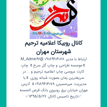
کانال روبیکا اعلامیه ترحیم
شهرستان مهران
ارتباط با مدیر: 09189404078 @M_Admin92
🌷موسسه طراحی و چاپ گل سرخ🌷 چاپ
کارت عروسی چاپ اعلامیه ترحیم و … در
سریعترین زمان بصورت شبانه روزی 🌷با
مدیریت: میرحسینی 09189404078🌷 آدرس:
مهران خیابان برق روبروی بانک قرض الحسنه
✅تاریخ تاسیس کانال: 1395/5/27✅