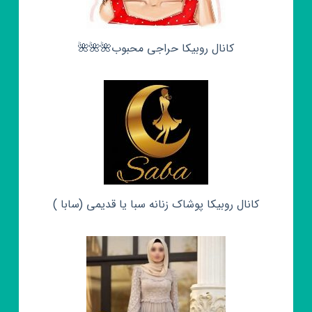
کانال روبیکا حراجی محبوب🌺🌺🌺
کانال روبیکا پوشاک زنانه سبا یا قدیمی (سابا )