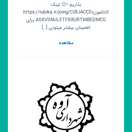
بذاریم✨🙂 لینک
کانالمونhttps://rubika.ir/joing/CIBJACCE0
ASXVSNULETFXXURTMBEDMCG برای
اطمینان بیشتر میتونی […]
لوازم
مشاهده
خانگی
و
مبلمان
الماس
اشرفی