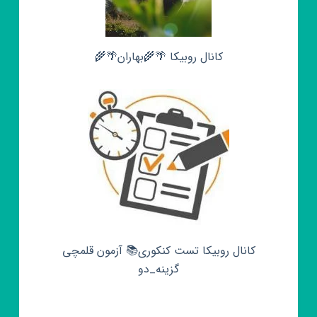
کانال روبیکا 🌴🌾بهاران🌴🌾
کانال روبیکا تست کنکوری📚 آزمون قلمچی‌‌
گزینه_دو