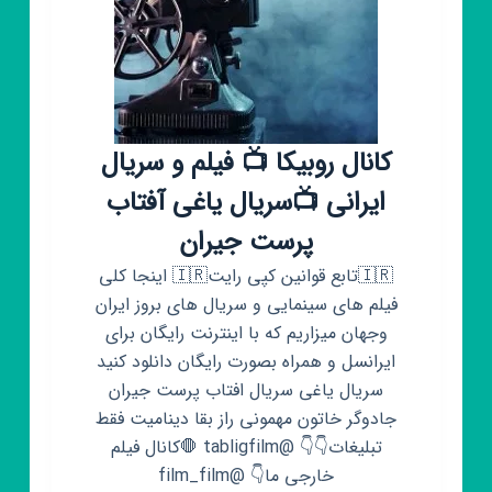
کانال روبیکا 📺 فیلم و سریال
ایرانی 📺سریال یاغی آفتاب
پرست جیران
🇮🇷تابع قوانین کپی رایت🇮🇷 اینجا کلی
فیلم های سینمایی و سریال های بروز ایران
وجهان میزاریم که با اینترنت رایگان برای
ایرانسل و همراه بصورت رایگان دانلود کنید
سریال یاغی سریال افتاب پرست جیران
جادوگر خاتون مهمونی راز بقا دینامیت فقط
تبلیغات👇👇 @tabligfilm 🛑کانال فیلم
خارجی ما👇 @film_film