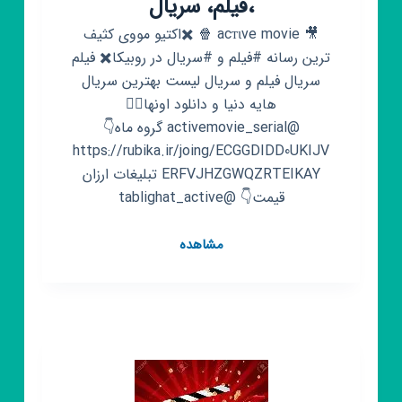
،فیلم، سریال
🎥 acтιve movie 🍿 ✖️اکتیو مووی کثیف
ترین رسانه #فیلم و #سریال در روبیکا✖️ فیلم
سریال فیلم و سریال لیست بهترین سریال
هایه دنیا و دانلود اونها👇🏻
@activemovie_serial گروه ماه👇
https://rubika.ir/joing/ECGGDIDD0UKIJV
ERFVJHZGWQZRTEIKAY تبلیغات ارزان
قیمت👇 @tablighat_active
کانال
مشاهده
روبیکا
فیلم
و
سریال
🔥
2023،
فیلم