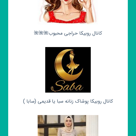
کانال روبیکا حراجی محبوب🌺🌺🌺
کانال روبیکا پوشاک زنانه سبا یا قدیمی (سابا )