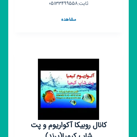
ثابت:05133499558
کانال
مشاهده
روبیکا
پخش
کیمیا
کانال روبیکا آکواریوم و پت
شاپ کیمیا(پرند)