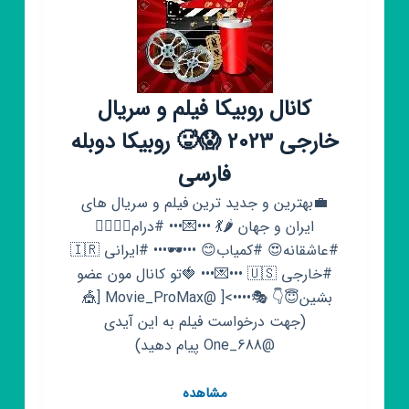
(ایرانی
،خارجی
،فیلم،
سریال
کانال روبیکا فیلم و سریال
خارجی 2023 😱🥵‌ روبیکا دوبله
فارسی
💼بهترین و جدید ترین فیلم و سریال های
ایران و جهان 🌶💃 •••💌••• #درام👩‍❤️‍💋‍👨
#عاشقانه😍 #کمیاب😊 •••🕶••• #ایرانی 🇮🇷
#خارجی 🇺🇸 •••💌••• 🍓تو کانال مون عضو
بشین😇👇 ‌‌🎭••••>[ @Movie_ProMax [🎪‌ ‌
(جهت درخواست فیلم به این آیدی
@One_688 پیام دهید)
کانال
مشاهده