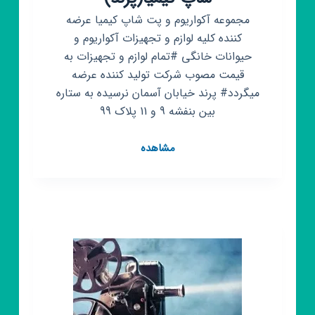
مجموعه آکواریوم و پت شاپ کیمیا عرضه
کننده کلیه لوازم و تجهیزات آکواریوم و
حیوانات خانگی #تمام لوازم و تجهیزات به
قیمت مصوب شرکت تولید کننده عرضه
میگردد# پرند خیابان آسمان نرسیده به ستاره
بین بنفشه 9 و 11 پلاک 99
کانال
مشاهده
روبیکا
آکواریوم
و
پت
شاپ
کیمیا(پرند)