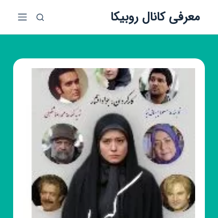
پ
معرفی کانال روبیکا
ر
ش
ب
ه
م
ح
ت
و
ا