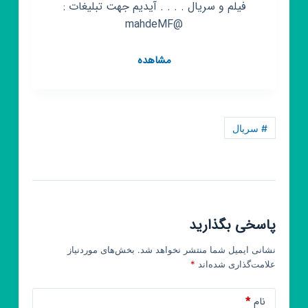
فیلم و سریال . . . . آیدیم ‌جهت تبلیغات :
@mahdeMF
کانال
مشاهده
روبیکا
سریال
دیو
و
# سریال
ماه
پیشونی
قسمت
یازدهم
|
پاسخی بگذارید
ابلق
|
نشانی ایمیل شما منتشر نخواهد شد.
بخش‌های موردنیاز
دادزن
علامت‌گذاری شده‌اند
*
نام
*