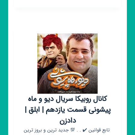
روبیکا
فیلم
و
سریال
خارجی
2023
😱
🥵‌
روبیکا
دوبله
فارسی
کانال روبیکا سریال دیو و ماه
پیشونی قسمت یازدهم | ابلق |
دادزن
‌‌ ‌تابع قوانین ✔️ . . 💯 جدید ترین و بروز ترین