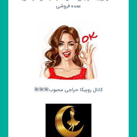
عمده فروشی
کانال روبیکا حراجی محبوب🌺🌺🌺