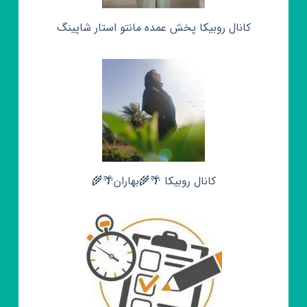
کانال روبیکا پخش عمده مانتو استار شاپینگ
کانال روبیکا 🌴🌾بهاران🌴🌾