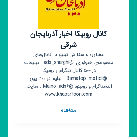
علوم
روز
کانال روبیکا اخبار آذربایجان
شرقی
مشاوره و سفارش تبلیغ در کانال‌های
مجموعه‌ی خبرفوری: @ads_sharghi . تبلیغات
در ۵۰۰ کانال تلگرام و روبیکا:
@Bamatop_mofidi . تبلیغ در ۳۰۰ پیج
اینستاگرام و روبینو: @Maino_ads6 . سایت:
www.khabarfoori.com
کانال
مشاهده
روبیکا
اخبار
آذربایجان