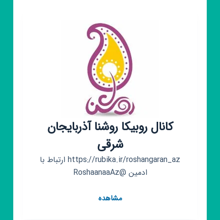
شرقی
کانال روبیکا روشنا آذربایجان
شرقی
https://rubika.ir/roshangaran_az ارتباط با
ادمین @RoshaanaaAz
کانال
مشاهده
روبیکا