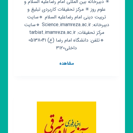
✳ دبیرخانه بین المللی امام رضاعلیه السلام و
علوم روز ✳ مرکز تحقیقات کاربردی تبلیغ و
تربیت دینی امام رضاعلیه السلام 🔹سایت
دبیرخانه: Science.imamreza.ac.ir 🔹سایت
مرکز تحقیقات: tarbiat.imamreza.ac.ir
🔹تلفن: دانشگاه امام رضا (ع) 05138041
داخلی۳۱۲۰
کانال
مشاهده
روبیکا
دبیرخانه
بین
المللی
امام
رضا
علیه
السلام
و