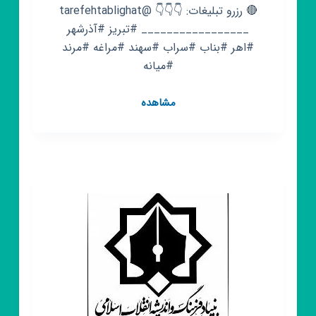
🔴 رزرو تبلیغات: 👇👇👇 @tarefehtablighat
_________________ #تبریز #آذرشهر
#اهر #بناب #سراب #سهند #مراغه #مرند
#میانه
کانال
مشاهده
روبیکا
اخبار
آذربایجان
شرقی