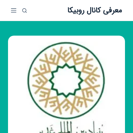
پ
معرفی کانال روبیکا
ر
ش
ب
ه
م
ح
ت
و
ا