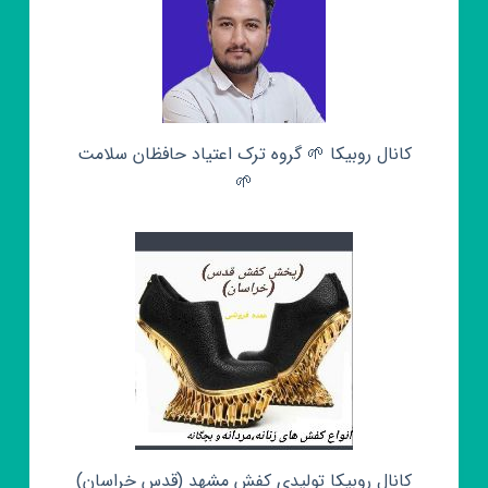
کانال روبیکا 🌱 گروه ترک اعتیاد حافظان سلامت
🌱
کانال روبیکا تولیدی کفش مشهد (قدس خراسان)