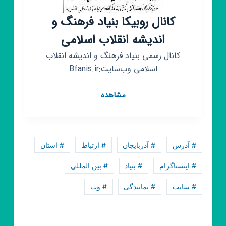
کانال روبیکا بنیاد فرهنگ و
اندیشه انقلاب اسلامی
کانال رسمی بنیاد فرهنگ و اندیشه انقلاب
اسلامی وب‌سایت:Bfanis.ir
کانال
مشاهده
روبیکا
بنیاد
فرهنگ
و
# آدرس
# آذربایجان
# ارتباط
# استان
اندیشه
انقلاب
# اینستاگرام
# بنیاد
# بین المللی
اسلامی
# سایت
# نمایندگی
# وب