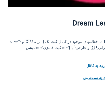
﷽ ⬛ دریم لیگ | Dream League ⬛ ↙️ فعالیتهای موجود در کانال ⁦↘️ ⇚‌👕 کیت پک [ ایرانی⁦🇮🇷⁩ و
خارجی⁦🏳️⁩ ]✅ ⇚💾 سیو تیم [ ایرانی⁦🇮🇷⁩ و خارجی⁦🏳️⁩ ]✅ ⇚کیت فانتزی✅ ⇚ادیشن DLS ✅ ادمین‌ها: ⭐-
رود به کانال
د به نسخه وب