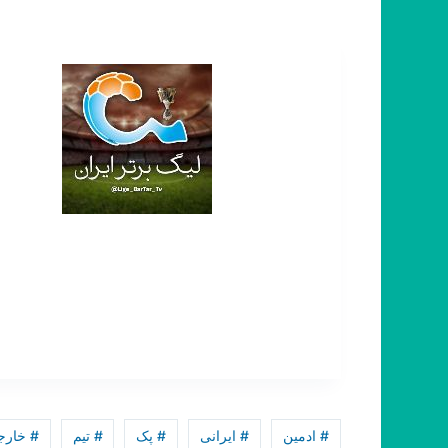
# ادمین
# ایرانی
# پک
# تیم
# خارج