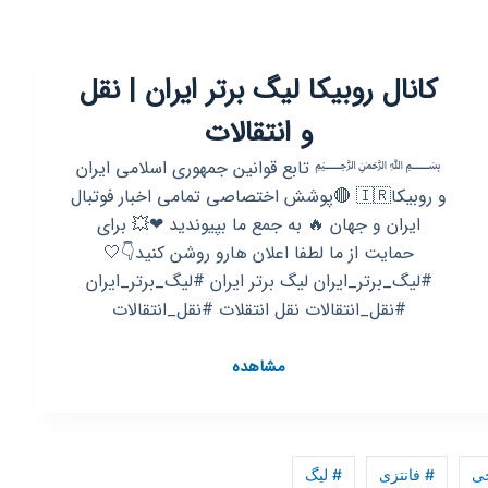
لیگ
مجازی
⚽️
کانال روبیکا لیگ برتر ایران | نقل
(سین
پرو)
و انتقالات
﷽ تابع قوانین جمهوری اسلامی ایران
و روبیکا🇮🇷 🔴پوشش اختصاصی تمامی اخبار فوتبال
ایران و جهان 🔥 به جمع ما بپیوندید ❤💥 برای
حمایت از ما لطفا اعلان هارو روشن کنید👇🤍
#لیگ_برتر_ایران لیگ برتر ایران #لیگ_برتر_ایران
#‌نقل_انتقالات نقل انتقلات #نقل_انتقالات
کانال
مشاهده
روبیکا
لیگ
برتر
ایران
ی
# فانتزی
# لیگ