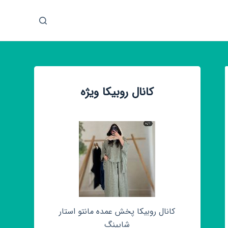
پ
ر
ش
ب
ه
م
کانال روبیکا ویژه
ح
ت
و
ا
کانال روبیکا پخش عمده مانتو استار
شاپینگ