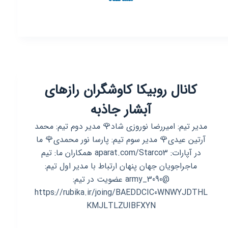
روبیکا
@dreamleagues
کانال روبیکا کاوشگران رازهای
آبشار جاذبه
مدیر تیم: امیررضا نوروزی شاد🌹 مدیر دوم تیم: محمد
آرتین عیدی🌹 مدیر سوم تیم: پارسا نور محمدی🌹 ما
در آپارات: aparat.com/Starco3 همکاران ما: تیم
ماجراجویان جهان پنهان ارتباط با مدیر اول تیم:
@army_3090 عضویت در تیم:
https://rubika.ir/joing/BAEDDCIC0WNWYJDTHL
KMJLTLZUIBFXYN