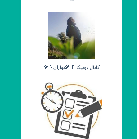
کانال روبیکا 🌴🌾بهاران🌴🌾