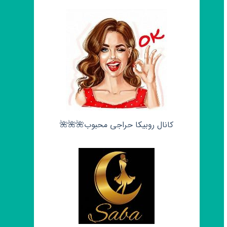
کانال روبیکا حراجی محبوب🌺🌺🌺