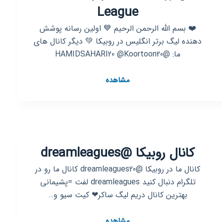
League
❤️ بسم الله الرحمن الرحیم 💙 اولین رسانه پوشش
دهنده لیگ برتر انگلیس در روبیکا 💚 دیگر کانال های
ما: @HAMIDSAHARI20 @Koortoon20
کانال
مشاهده
روبیکا
لیگ
جزیره
|
Premier
کانال روبیکا @dreamleagues
League
کانال ما در روبیکا @dreamleagues20 کانال ما رو در
تلگرام دنبال کنید dreamleagues لفت =پشیمانی
بهترین کانال دریم لیگ ساکر❤ کیت سیو و…
کانال
مشاهده