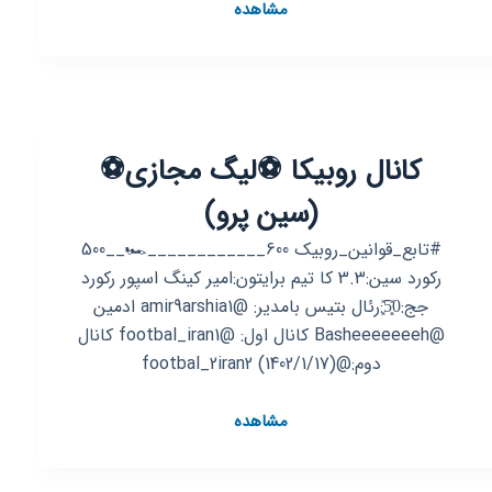
کانال
مشاهده
روبیکا
کاوشگران
رازهای
آبشار
جاذبه
کانال روبیکا ⚽️لیگ مجازی⚽️
(سین پرو)
#تابع_قوانین_روبیک 600____________🏎__500
رکورد سین:3.3 کا تیم برایتون:امیر کینگ اسپور رکورد
جج:5͓̽0͓̽:رئال بتیس بامدیر: @amir9arshia1 ادمین
@Basheeeeeeeh کانال اول: @footbal_iran1 کانال
دوم:@footbal_2iran2 (1402/1/17)
کانال
مشاهده
روبیکا
⚽️