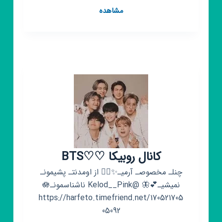
کانال
مشاهده
روبیکا
♥BTS♪ARMY♥
کانال روبیکا ♡⁦⁦BTS♡
چنلـ مخصوصـ آرمیـ✨️👌🏻 از اومدنتـ پشیمونـ
نمیشیـ💕🦋 @Kelod__Pink ناشناسمونـ🪷
https://harfeto.timefriend.net/170521705
05092