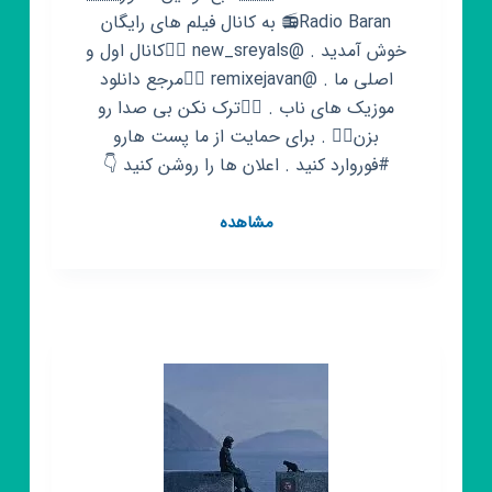
📻Radio Baran به کانال فیلم های رایگان
خوش آمدید . @new_sreyals 👈🏻کانال اول و
اصلی ما . @remixejavan 👈🏻مرجع دانلود
موزیک های ناب . 👈🏻ترک نکن بی صدا رو
بزن👉🏻 . برای حمایت از ما پست هارو
#فوروارد کنید ‌. اعلان ها را روشن کنید 👇
کانال
مشاهده
روبیکا
سرگیجه|
جیران|
مترجم