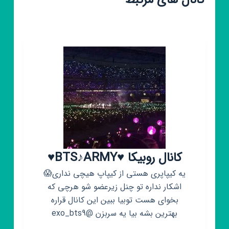
کانال های مرتبط
کانال روبیکا ♥BTS♪ARMY♥
یه کیپاپری هستی از کیپاپ هیچی نداری😱
اشکار نداره تو چنل زیرعضو شو هرچی که
بخوای هست توبیا ببین این کانال قراره
بهترین بشه بیا یه سربزن @exo_bts9