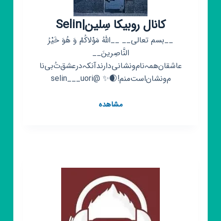
کانال روبیکا سِلین|Selin
__بسم تعالی__ __اللَّهُ مَوْلاکُمْ وَ هُوَ خَیْرُ
النَّاصِرینَ__
عاشقان‌همہ‌نام‌و‌نشانی‌دارندآنکہ‌درعشق‌ت‌ُبی‌نا
م‌ونشان‌است‌منم!🌒✨ @selin___uori
کانال
مشاهده
روبیکا
سِلین|Selin