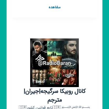
کانال
مشاهده
روبیکا
♡⁦⁦BTS♡
کانال روبیکا سرگیجه|جیران|
مترجم
﷽ 🇮🇷تابع قوانین کشور🇮🇷