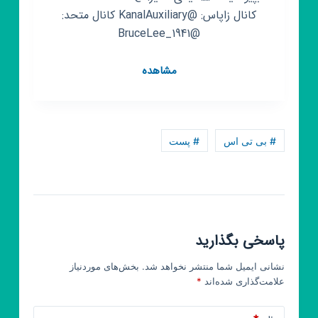
کانال زاپاس: @KanalAuxiliary کانال متحد:
@BruceLee_1941
کانال
مشاهده
روبیکا
طرفداران
استاد
بروس
# بی تی اس
# پست
لی
پاسخی بگذارید
نشانی ایمیل شما منتشر نخواهد شد.
بخش‌های موردنیاز
علامت‌گذاری شده‌اند
*