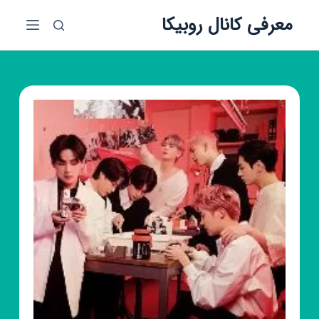
پ
معرفی کانال روبیکا
ر
ش
ب
ه
م
ح
ت
و
ا