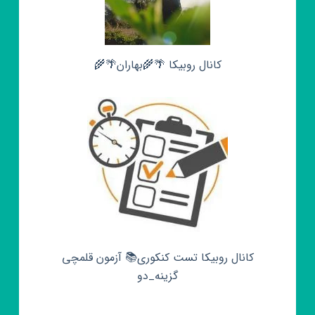
کانال روبیکا 🌴🌾بهاران🌴🌾
کانال روبیکا تست کنکوری📚 آزمون قلمچی‌‌
گزینه_دو