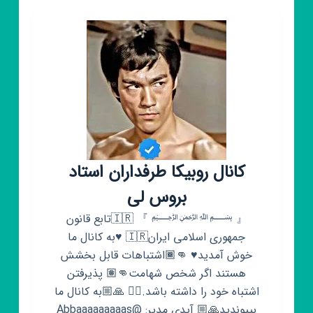
کانال روبیکا طرفداران استاد
بروس لی
『 ﷽ 』 🇮🇷تابع قانون
جمهوری اسلامی ایران🇮🇷 ♥️به کانال ما
خوش آمدید♥️ 👊🏾اشتباهات قابل بخشش
هستند اگر شخص شهامت👊🏽 پذیرفتن
اشتباه خود را داشته باشد.✌🏾 🙏🏼به کانال ما
بپیوندید🙏🏼 آیدی مدیر: @Abbaaaaaaaaas