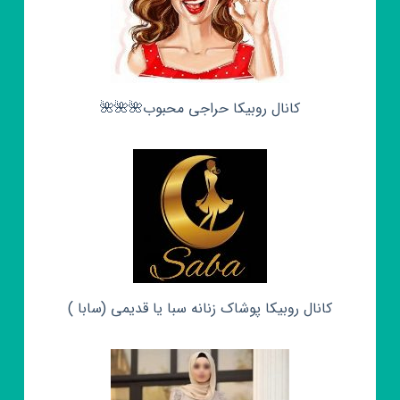
کانال روبیکا حراجی محبوب🌺🌺🌺
کانال روبیکا پوشاک زنانه سبا یا قدیمی (سابا )