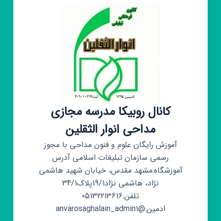
کانال روبیکا مدرسه مجازی
مداحی انوار الثقلین
آموزش رایگان علوم و فنون مداحی با مجوز
رسمی سازمان تبلیغات اسلامی آدرس
آموزشگاه:مشهد مقدس، خیابان شهید هاشمی
نژاد، هاشمی نژاد19/1پلاک34/1
تلفن:05132213616
ادمین:@anvarosaghalain_admin1