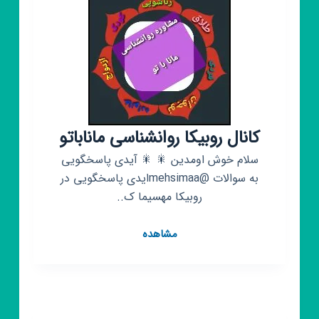
کانال روبیکا روانشناسی ماناباتو
سلام خوش اومدین 🎇 🎇 آیدی پاسخگویی
به سوالات @mehsimaaایدی پاسخگویی در
روبیکا مهسیما ک..
کانال
مشاهده
روبیکا
روانشناسی
ماناباتو