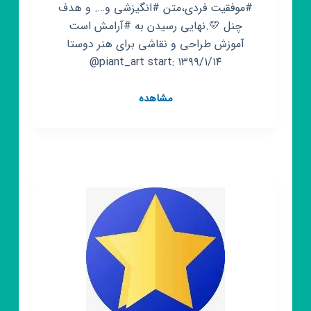
#موفقیت فردی،متن #انگیزشی و…. و هدف
نهایی رسیدن به #آرامش است.⁦⁦💛 چنل
آموزش طراحی و نقاشی برای هنر دوستا
@piant_art start: ۱۳۹۹/۱/۱۴
کانال
مشاهده
روبیکا
:)
روانشناسی