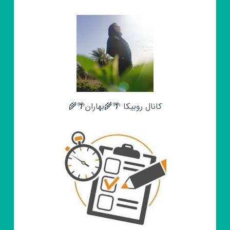
کانال روبیکا 🌴🌾بهاران🌴🌾