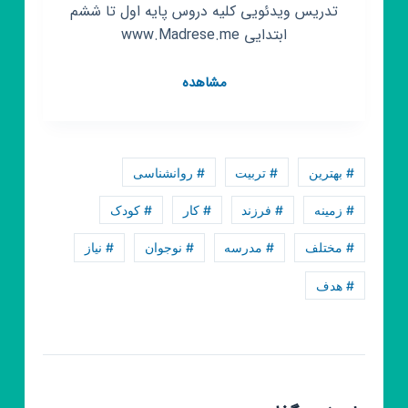
تدریس ویدئویی کلیه دروس پایه اول تا ششم
ابتدایی www.Madrese.me
کانال
مشاهده
روبیکا
مدرسه
مجازی
من
# بهترین
# تربیت
# روانشناسی
# زمینه
# فرزند
# کار
# کودک
# مختلف
# مدرسه
# نوجوان
# نیاز
# هدف