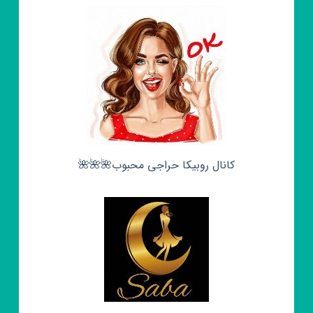
کانال روبیکا حراجی محبوب🌺🌺🌺