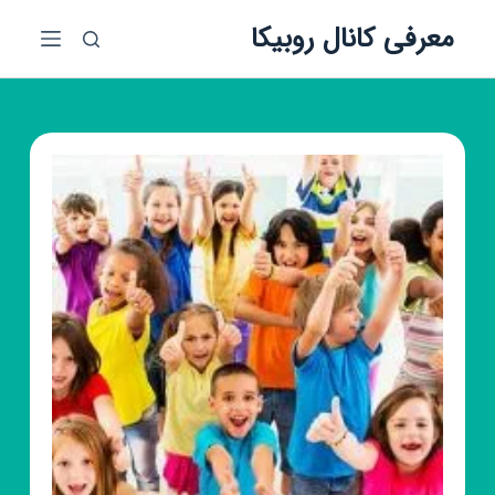
پ
معرفی کانال روبیکا
ر
ش
ب
ه
م
ح
ت
و
ا