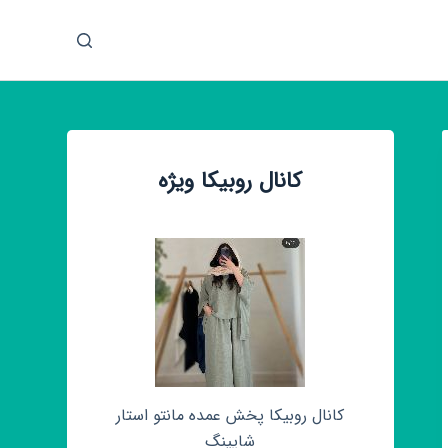
پ
ر
ش
ب
ه
م
کانال روبیکا ویژه
ح
ت
و
ا
کانال روبیکا پخش عمده مانتو استار
شاپینگ