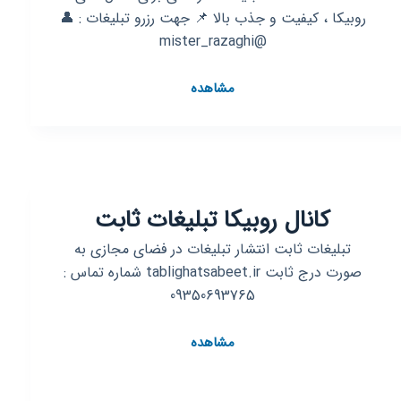
روبیکا ، کیفیت و جذب بالا 📌 جهت رزرو تبلیغات : 👤
@mister_razaghi
کانال
مشاهده
روبیکا
تکنیک
های
فروش
و
کانال روبیکا تبلیغات ثابت
تبلیغات
تبلیغات ثابت انتشار تبلیغات در فضای مجازی به
صورت درج ثابت tablighatsabeet.ir شماره تماس :
09350693765
کانال
مشاهده
روبیکا
تبلیغات