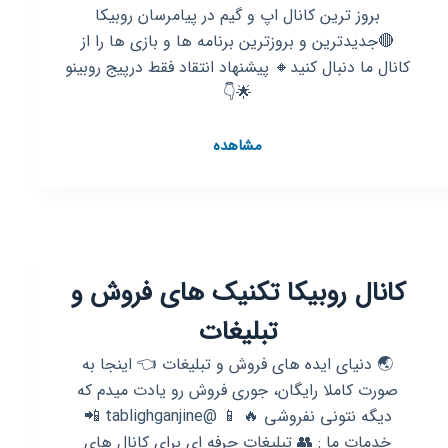
بروز ترین کانال اپ و گیم در پیامرسان روبیکا
🔴جدیدترین و بروزترین برنامه ها و بازی ها را از
کانال ما دنبال کنید🔸 پیشنهاد انتقاد فقط درپیج روبینو
🌟👇
کانال
مشاهده
روبیکا
⭐️
گوگل
پلی
|
کانال روبیکا تکنیک های فروش و
Googleplay
⭐️
تبلیغات
برنامه
و
🌏 دنیای ایده های فروش و تبلیغات 👈 اینجا به
بازی
صورت کاملا رایگان، جوری فروش رو یادت میدم که
اندروید
دیگه نتونی نفروشی 🔥 📱 @tablighganjine 📲
موبایل
خدمات ما : 👥 تبلیغات حرفه ای برای کانال های