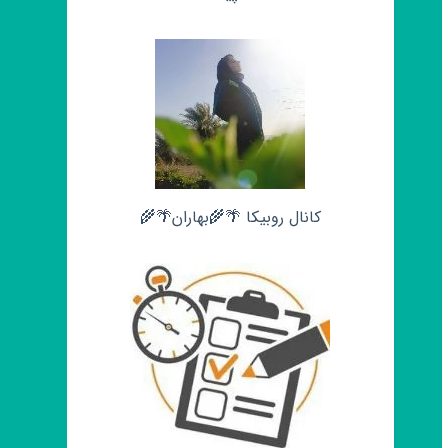
کانال روبیکا 🌴🌾بهاران🌴🌾