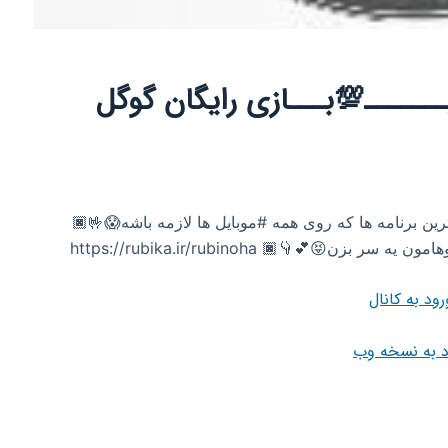
ـــــــ💯‌بـــازی رایگان گوگل
رین برنامه ها که روی همه #موبایل ها لازمه باشه😱🤟🏿 ‌ ‌ ‌ ‌ ‌
رود به کانال
د به نسخه وب