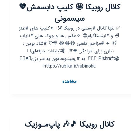
کانال روبیکا 🤩 کلیپ دابسمش💖
سیسمونی
✅ تنها کانال #رسمی در روبیکا 💯 ‌ 🔸️کلیپ های #طنز
🤣 و #اینستاگرام😎 🔸️عکس ها و جوک های #نایاب
🤩 🔸️ #مزاحم_تلفنی 😋😂😂 💙💜 #شاد بودن ،
نیازی برای #زندگی ❤💚 ‌ 🔴تبلیغات حرفه‌ای👈🏿
@Pishraft 🧗🏻‍♂ ‌‌ به #روبینـوهامون یه سر بزن😍♥️👇🏿
https://rubika.ir/rubinoha
کانال
مشاهده
روبیکا
🤩
کلیپ
دابسمش
💖
کانال روبیکا 🎵🎶 پاپ‌مـوزیک
سیسمونی