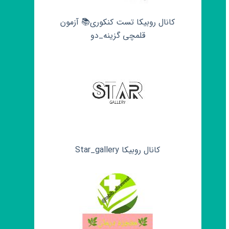
کانال روبیکا تست کنکوری📚 آزمون
قلمچی‌‌ گزینه_دو
کانال روبیکا Star_gallery