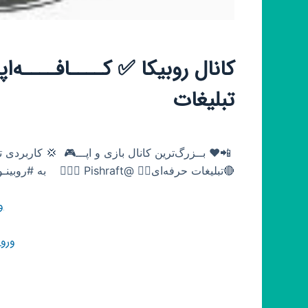
کانال روبیکا ✅ کــــافــــهﺍپ
تبلیغات
‌ 📲♥️ بــزرگ‌ترین کانال بازی و اپـــ🎮 ‌ 💢 کاربردی ت
🔴تبلیغات حرفه‌ای👈🏿 @Pishraft 🧗🏻‍♂ ‌ ‌ ‌ به #روبینـوهامون یه سر بزن😝💕👇🏿 https://rubika.ir/rubinoha
و
ورو