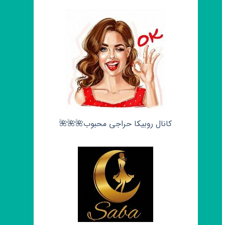
کانال روبیکا حراجی محبوب🌺🌺🌺