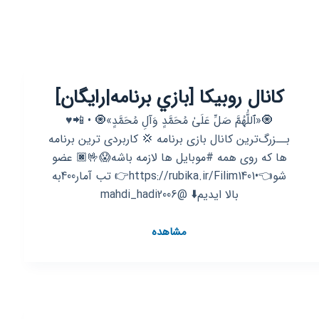
کانال روبیکا [بازي برنامه|رايگان]
‌🧿«ٱللَّٰهُمَّ صَلِّ عَلَىٰ مُحَمَّدٍ وَآلِ مُحَمَّدٍ»🧿 • 📲♥️
بــزرگ‌ترین کانال بازی برنامه 💢 کاربردی ترین برنامه
ها که روی همه #موبایل ها لازمه باشه😱🤟🏿 عضو
شو👈•https://rubika.ir/Filim1401👉 تب آمار400به
بالا ایدیم⬇️ @mahdi_hadi2006
کانال
مشاهده
روبیکا
[بازي
برنامه|
رايگان]