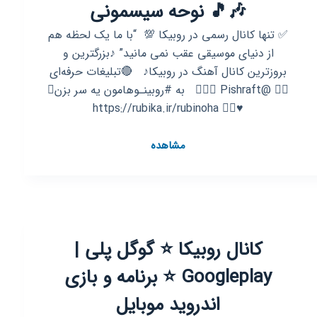
🎶🎵 نوحه سیسمونی
✅ تنها کانال رسمی در روبیکا 💯 ‌ “با ما یک لحظه هم
از دنیای موسیقی عقب نمی مانید” ♪بزرگترین و
بروزترین کانال آهنگ در روبیکا♪ ‌ ‌ 🔴تبلیغات حرفه‌ای
👈🏿 @Pishraft 🧗🏻‍♂ ‌ ‌ به #روبینـوهامون یه سر بزن😍
♥️👇🏿 https://rubika.ir/rubinoha
کانال
مشاهده
روبیکا
🎵🎶
پاپ‌مـوزیک
🎶🎵
نوحه
کانال روبیکا ⭐️ گوگل پلی |
سیسمونی
Googleplay ⭐️ برنامه و بازی
اندروید موبایل