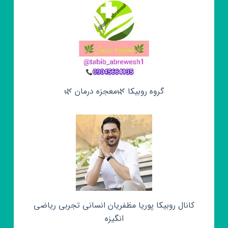
گروه روبیکا 🌿معجزه درمان 🌿
کانال روبیکا پوریا مظفریان انسانی تجربی ریاضی
انگیزه