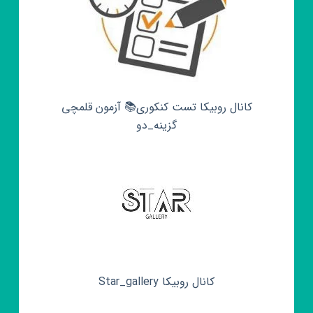
کانال روبیکا تست کنکوری📚 آزمون قلمچی‌‌
گزینه_دو
کانال روبیکا Star_gallery