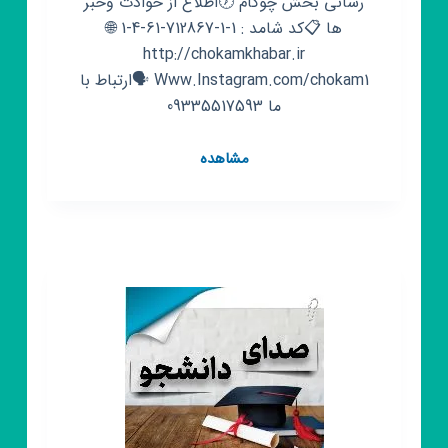
رسانی بخش چوکام 🕖اطلاع از حوادث وخبر
ها 📋کد شامد : 1-1-712867-61-4-1 🌐
http://chokamkhabar.ir
Www.Instagram.com/chokam1 🗣ارتباط با
ما 09335517593
کانال
مشاهده
روبیکا
پایگاه
خبری
چوکام
خبر