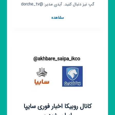
گپ نیز دنبال کنید. آیدی مدیر: @dorche_tv
کانال
مشاهده
روبیکا
dorcheh_tv
کانال روبیکا اخبار فوری سایپا