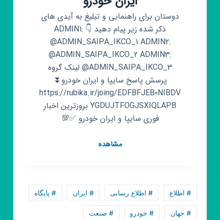
ایران خودرو
دوستان برای راهنمایی و تبلیغ به آیدی های
ذکر شده زیر پیام دهید 👇 ADMIN1:
@ADMIN_SAIPA_IKCO_1 ADMIN2:
@ADMIN_SAIPA_IKCO_2 ADMIN3:
@ADMIN_SAIPA_IKCO_3 لینک گروه
پرسش پاسخ سایپا و ایران خودرو⏬
https://rubika.ir/joing/EDFBFJEB0NIBDV
YGDUJTFOGJSXIQLAPB بروزترین اخبار
فوری سایپا و ایران خودرو ✅💯
کانال
مشاهده
روبیکا
اخبار
فوری
سایپا
# اطلاع
# اطلاع رسانی
# ایران
# پایگاه
ایران
خودرو
# جهان
# خودرو
# صنعت