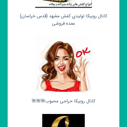
کانال روبیکا تولیدی کفش مشهد (قدس خراسان)
عمده فروشی
کانال روبیکا حراجی محبوب🌺🌺🌺