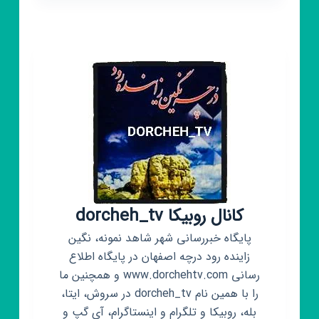
صاحب
نیوز
کانال روبیکا dorcheh_tv
پایگاه خبررسانی شهر شاهد نمونه، نگین
زاینده رود درچه اصفهان در پایگاه اطلاع
رسانی www.dorchehtv.com و همچنین ما
را با همین نام dorcheh_tv در سروش، ایتا،
بله، روبیکا و تلگرام و اینستاگرام، آی گپ و