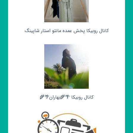
کانال روبیکا پخش عمده مانتو استار شاپینگ
کانال روبیکا 🌴🌾بهاران🌴🌾