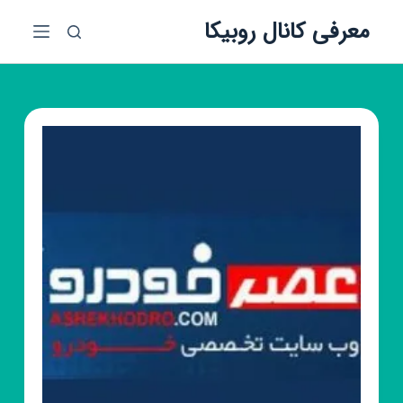
پ
معرفی کانال روبیکا
ر
ش
ب
ه
م
ح
ت
و
ا