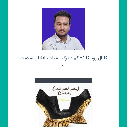
کانال روبیکا 🌱 گروه ترک اعتیاد حافظان سلامت
🌱