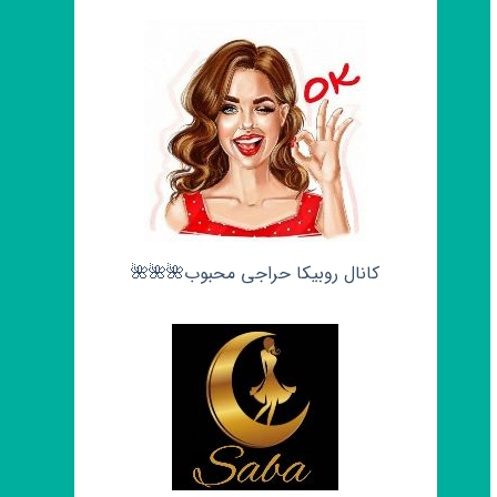
کانال روبیکا حراجی محبوب🌺🌺🌺