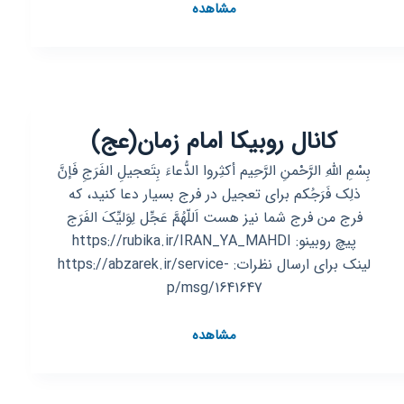
کانال
مشاهده
روبیکا
فروشگاه
لوازم
التحریر
عصر
کانال روبیکا امام زمان(عج)
دانش
بِسْمِ اللهِ الرَّحْمنِ الرَّحِیم أکثِروا الدُّعاءَ بِتَعجیلِ الفَرَجِ فَإنَّ
ذلِک فَرَجُکم برای تعجیل در فرج بسیار دعا کنید، که
فرج من فرج شما نیز هست اَللّهُمَّ عَجِّل لِوَلیِّکَ الفَرَج
پیچ روبینو: https://rubika.ir/IRAN_YA_MAHDI
لینک برای ارسال نظرات: https://abzarek.ir/service-
p/msg/1641647
کانال
مشاهده
روبیکا
امام
زمان(عج)