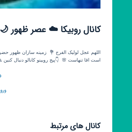
کانال روبیکا ☁️ عصر ظهور 🌙🇵🇸
است اقا تنهاست 🌸 ‌ 👇پیج روبینو کانالو دنبال کنین 
و
ورو
کانال های مرتبط