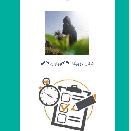
کانال روبیکا 🌴🌾بهاران🌴🌾