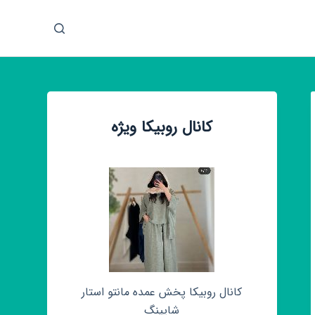
پ
ر
ش
ب
ه
م
کانال روبیکا ویژه
ح
ت
و
ا
کانال روبیکا پخش عمده مانتو استار
شاپینگ