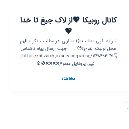
کانال روبیکا 💖از لاک جیغ تا خدا
💖
شرایط کپی مطالب=⟩⟩ به ازای هر مطلب ، ذکر «اللهم
عجل لولیک الفرج»🥺 . . . جهت ارسال پیام ناشناس
👇🌸 https://abzarek.ir/service-p/msg/1148493 .
. . کپی پروفایل ممنوع❌❌❌❌🚫🚫
کانال
مشاهده
روبیکا
💖
از
لاک
جیغ
تا
خدا