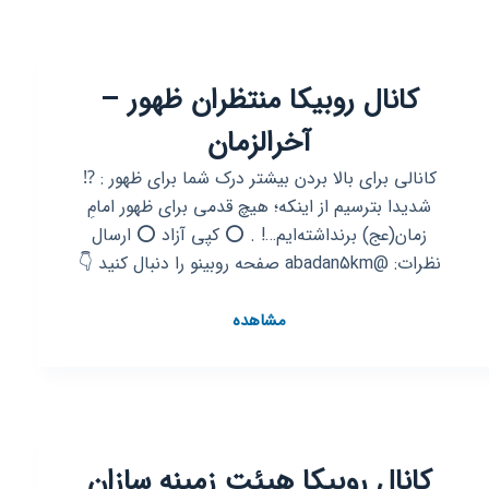
کانال روبیکا منتظران ظهور –
آخرالزمان
کانالی برای بالا بردن بیشتر درک شما برای ظهور : ⁉️
شدیدا بترسیم از اینکه؛ هیچ قدمی برای ظهور امامِ
زمان(عج) برنداشته‌ایم…! . ⭕ کپی آزاد ⭕ ارسال
نظرات: @abadan5km صفحه روبینو را دنبال کنید 👇
کانال
مشاهده
روبیکا
منتظران
ظهور
–
آخرالزمان
کانال روبیکا هیئت زمینه سازان