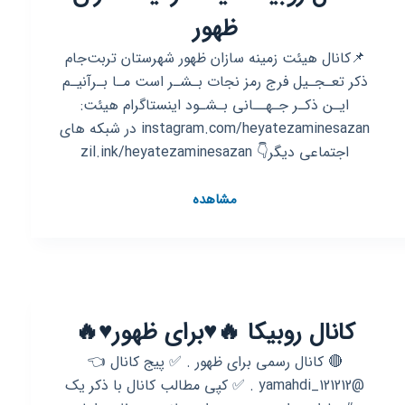
ظهور
📌کانال هیئت زمینه سازان ظهور شهرستان تربت‌جام
ذکر تعـجـیل فرج رمز نجات بـشـر است مـا بـرآنیـم
ایـن ذکـر جـهــانی بـشـود اینستاگرام هیئت:
instagram.com/heyatezaminesazan در شبکه های
اجتماعی دیگر👇 zil.ink/heyatezaminesazan
کانال
مشاهده
روبیکا
هیئت
زمینه
سازان
ظهور
کانال روبیکا 🔥♥️برای ظهور♥️🔥
🔴 کانال رسمی برای ظهور . ✅ پیج کانال 👈
@yamahdi_121212 . ✅ کپی مطالب کانال با ذکر یک