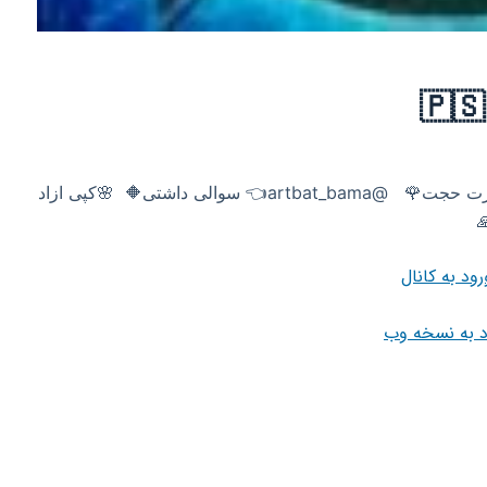
اللهم عجل لولیک الفرج 💐 ‌ زمینه سازان ظهور حضرت حجت🌹 ‌ ‌ @artbat_bama👈 سوالی داشتی🔶 ‌ ‌🌸‌‌کپی ازاد
رود به کانال
د به نسخه وب