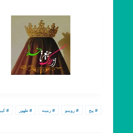
# پیج
# روبینو
# زمینه
# ظهور
# کپی