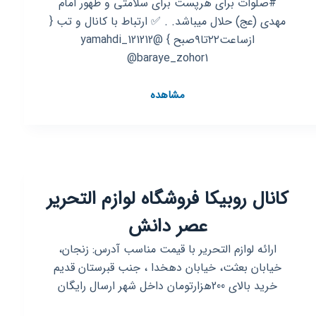
#صلوات برای هرپست برای سلامتی و ظهور امام
مهدی (عج) حلال میباشد. . ✅ ارتباط با کانال و تب {
ازساعت۲۲تا۹صبح } @yamahdi_121212
@baraye_zohor1
کانال
مشاهده
روبیکا
🔥
♥️برای
ظهور♥️
🔥
کانال روبیکا فروشگاه لوازم التحریر
عصر دانش
ارائه لوازم التحریر با قیمت مناسب آدرس: زنجان،
خیابان بعثت، خیابان دهخدا ، جنب قبرستان قدیم
خرید بالای 200هزارتومان داخل شهر ارسال رایگان