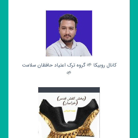
کانال روبیکا 🌱 گروه ترک اعتیاد حافظان سلامت
🌱