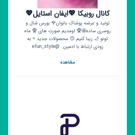
کانال روبیکا 💖ایفان استایل💖
تولید و عرضه پوشاک بانوان🌹 بورس شال و
روسری ساده🤩🧕 اومدیم صورت های 🧕 ماه
تونو 🌙 زیبا کنیم 🙃 محصولات جدید = به
زودی ارتباط با ادمین : @efun_style
کانال
مشاهده
روبیکا
💖
ایفان
استایل
💖