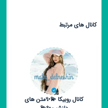
کانال های مرتبط
کانال روبیکا 💫✨متن های