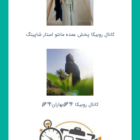
کانال روبیکا پخش عمده مانتو استار شاپینگ
کانال روبیکا 🌴🌾بهاران🌴🌾