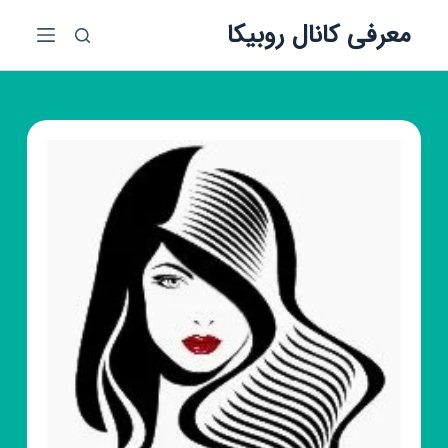
پ
معرفی کانال روبیکا
ر
ش
ب
ه
م
ح
ت
و
ا