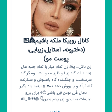
کانال روبیکا ملکه باشیم👸🏻
(دخترونه، استایل،زیبایی،
پوست مو)
زن باش… یڪ زنِ تمام عیار با تمام جنبه هاے
زنانـه ات گاه زیبا و ظریـف و عشــوه گر گاه
سرسخـت و جنگـنده گاه باهـوش و سـازنده
گاه مُولّد و پـرورش دهنـده♥️ 🎀اینجا یاد بگیر
بجاے غُرے بودن قِرے باشی😍💃 برای رزرو
تبلیغات به ایدی زیر پیام بدین👇 @Ali_fh99
کانال