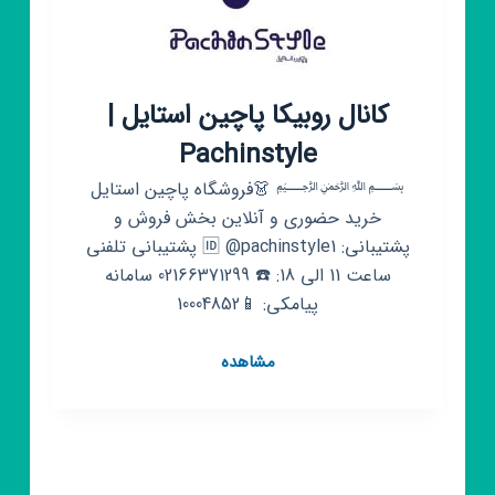
کانال روبیکا پاچین استایل |
Pachinstyle
﷽ 👗فروشگاه پاچین استایل
خرید حضوری و آنلاین بخش فروش و
پشتیبانی: 🆔 @pachinstyle1 پشتیبانی تلفنی
ساعت 11 الی 18: ☎️ 02166371299 سامانه
پیامکی: 📱10004852
کانال
مشاهده
روبیکا
پاچین
استایل
|
Pachinstyle