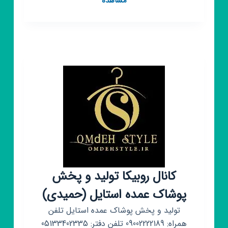
مشاهده
روبیکا
ملکه
باشیم
👸🏻
(دخترونه،
استایل،زیبایی،
پوست
مو)
کانال روبیکا تولید و پخش
پوشاک عمده استایل (حمیدی)
تولید و پخش پوشاک عمده استایل تلفن
همراه: 09002222189 تلفن دفتر: 05133402335