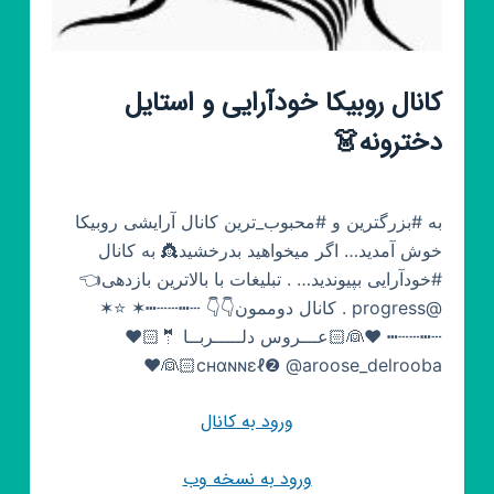
کانال روبیکا خودآرایی و استایل
دخترونه👗
به #بزرگترین و #محبوب_ترین کانال آرایشی روبیکا
خوش آمدید… اگر میخواهید بدرخشید👸 به کانال
#خودآرایی بپیوندید… . تبلیغات با بالاترین بازدهی👈
@progress . کانال دوممون👇👇 ┄┅┄┄┅✶ ⭐️✶
┄┅┄┄┅ ♥️👰🏻عـــروس دلـــــربــا 🤵🏻♥️
cнαɴɴεℓ❷ @aroose_delrooba👰🏻♥️
ورود به کانال
ورود به نسخه وب