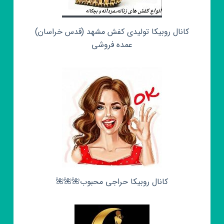
کانال روبیکا تولیدی کفش مشهد (قدس خراسان)
عمده فروشی
کانال روبیکا حراجی محبوب🌺🌺🌺