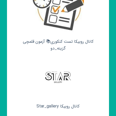
کانال روبیکا تست کنکوری📚 آزمون قلمچی‌‌
گزینه_دو
کانال روبیکا Star_gallery