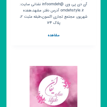
آی دی پی وی: @infoomdeh نشانی سایت:
omdehstyle.ir آدرس دفتر: مشهد،هفده
شهریور، مجتمع تجاری اکسون،طبقه مثبت ۲،
پلاک ۱۲۴
کانال
مشاهده
روبیکا
تولید
و
پخش
پوشاک
عمده
استایل
(حمیدی)