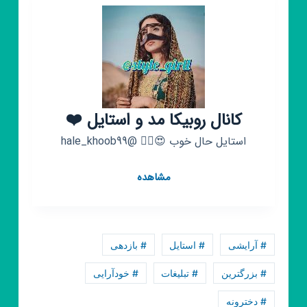
کانال روبیکا مد و استایل ❤️
استایل حال خوب 😍👇🏼 @hale_khoob99
کانال
مشاهده
روبیکا
مد
و
استایل
# آرایشی
# استایل
# بازدهی
❤️
# بزرگترین
# تبلیغات
# خودآرایی
# دخترونه