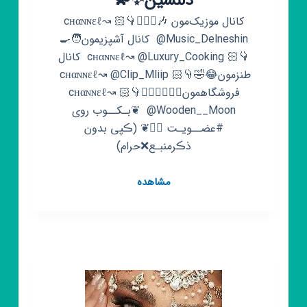
دلنشین✨💫
کانال موزیک‌مون 🎶🙋🏻‍♀️👇🏻 cнαɴɴεℓ↝‌
@Music_Delneshin ‌ کانال آشپزیمون🧑‍🍳
👇🏻 cнαɴɴεℓ↝‌ @Luxury_Cooking ‌ کانال
طنزمون😂🤣👇🏻 cнαɴɴεℓ↝‌ @Clip_Mliip ‌
فروشگاهمون🏃🏻‍♀🏃🏻‍♂👇🏻 cнαɴɴεℓ↝‌
@Wooden__Moon ‌‌ ❦بـکــوب روی
#عضــویـت 👆🏻❦ (ڪپی بدون
ذڪرمنبـع❌حرام)
کانال
مشاهده
روبیکا
💫
✨متن
های
دلنشین✨
💫