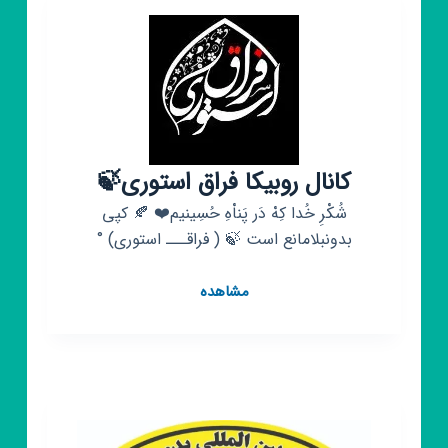
پخش
کفش
ستاری
اصفهان
👞
کانال روبیکا فراق استوری🍃
شُکْرِ خُدا کِهْ دَر پَناْهِ حُسِینیم❤️ 🍂 کپی
بدونبلامانع است 🍃 ( فراقـــ استوری) °
کانال
مشاهده
روبیکا
فراق
استوری
🍃