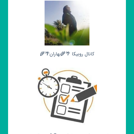
کانال روبیکا 🌴🌾بهاران🌴🌾