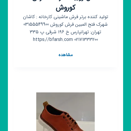
کوروش
تولید کننده برتر فرش ماشینی کارخانه : کاشان
شهرک فتح المبین فرش کوروش 03155549900
تهران: تهرانپارس خ ۱۹۶ شرقی پ ۳۳۵
02171333200 https://bfarsh.com
کانال
مشاهده
روبیکا
کارخانه
فرش
کوروش