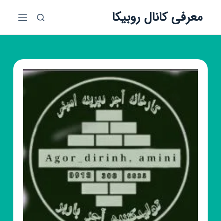
پ
معرفی کانال روبیکا
ر
ش
ب
ه
م
ح
ت
و
ا