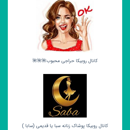
کانال روبیکا حراجی محبوب🌺🌺🌺
کانال روبیکا پوشاک زنانه سبا یا قدیمی (سابا )