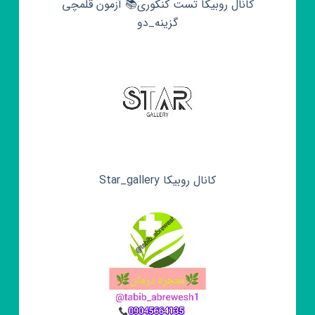
کانال روبیکا تست کنکوری📚 آزمون قلمچی‌‌
گزینه_دو
کانال روبیکا Star_gallery