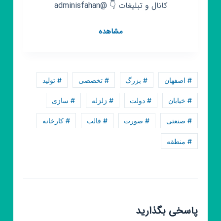
کانال و تبلیغات 👇 @adminisfahan
کانال
مشاهده
روبیکا
اصفهان
خبر
# اصفهان
# بزرگ
# تخصصی
# تولید
# خیابان
# دولت
# زلزله
# سازی
# صنعتی
# صورت
# قالب
# کارخانه
# منطقه
پاسخی بگذارید