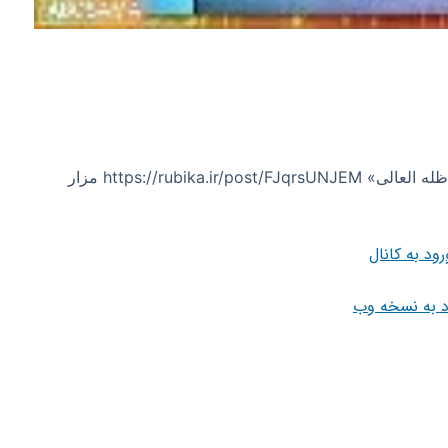
تصاویر و کلیپ های زیبا دربارهی امام خامنه ای «مدظله العالی» https://rubika.ir/post/FJqrsUNJEM مزار
رود به کانال
د به نسخه وب