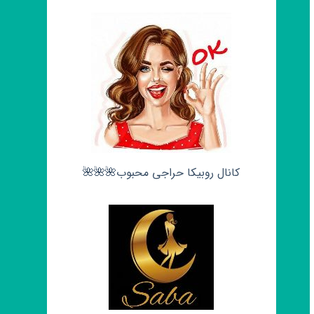
کانال روبیکا حراجی محبوب🌺🌺🌺