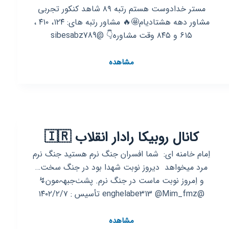
مستر خدادوست هستم رتبه ۸۹ شاهد کنکور تجربی
مشاور دهه هشتادیام🤩🔥 مشاور رتبه های: ۱۲۴، ۴۱۰ ،
۶۱۵ و ۸۴۵ وقت مشاوره👇 @sibesabz789
کانال
مشاهده
روبیکا
مشاور
تحصیلی/
احمد
خدادوست
کانال روبیکا ‌رادار انقلاب 🇮🇷
اِمام خامنه ای: ‌ شما افسران جنگ نرم هستید جنگ نرم
مرد میخواهد ‌ دیروز نوبت شهدا بود در جنگ سخت…
و اِمروز نوبت ماست در جنگ نرم. پشٺ‌جبھہ‌مون↯
@enghelabe313 @Mim_fmz تأسیس : ۱۴۰۲/۲/۷
کانال
مشاهده