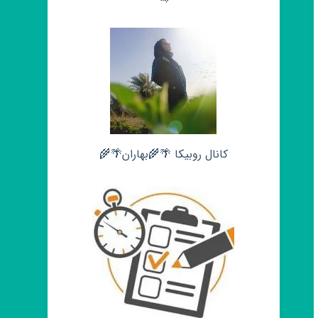
کانال روبیکا 🌴🌾بهاران🌴🌾