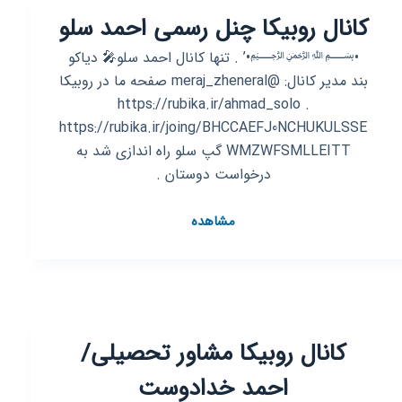
کانال روبیکا چنل رسمی احمد سلو
•﷽•’ . تنها کانال احمد سلو🎤 دیاکو
بند مدیر کانال: @meraj_zheneral صفحه ما در روبیکا
https://rubika.ir/ahmad_solo .
https://rubika.ir/joing/BHCCAEFJ0NCHUKULSSE
WMZWFSMLLEITT گپ سلو راه اندازی شد به
درخواست دوستان .
کانال
مشاهده
روبیکا
چنل
رسمی
احمد
سلو
کانال روبیکا مشاور تحصیلی/
احمد خدادوست