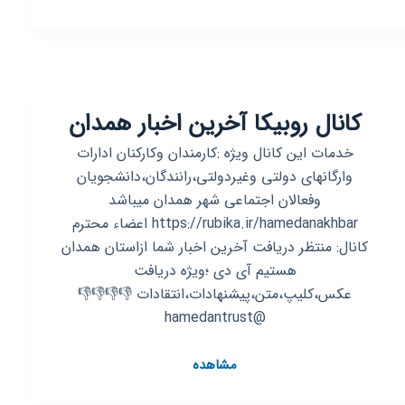
روبیکا
‌رادار
انقلاب
🇮🇷
کانال روبیکا آخرین اخبار همدان
خدمات این کانال ویژه :کارمندان وکارکنان ادارات
وارگانهای دولتی وغیردولتی،رانندگان،دانشجویان
وفعالان اجتماعی شهر همدان میباشد
https://rubika.ir/hamedanakhbar اعضاء محترم
کانال: منتظر دریافت آخرین اخبار شما ازاستان همدان
هستیم آی دی ؛ویژه دریافت
عکس،کلیپ،متن،پیشنهادات،انتقادات 👎👎👎👎
@hamedantrust
کانال
مشاهده
روبیکا