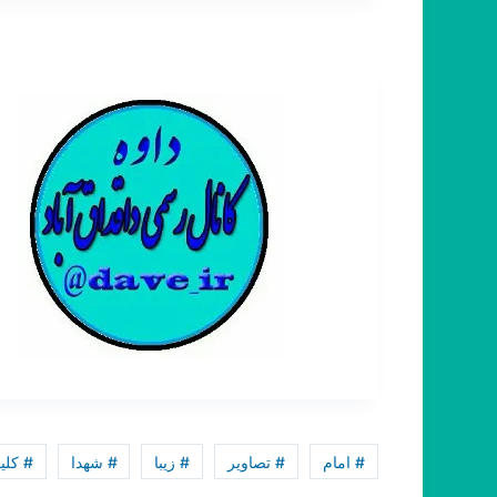
# امام
# تصاویر
# زیبا
# شهدا
# کلی