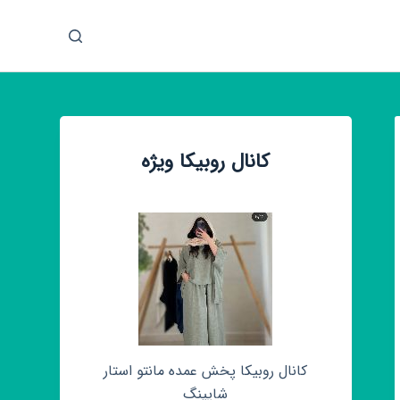
پ
ر
ش
ب
ه
م
کانال روبیکا ویژه
ح
ت
و
ا
کانال روبیکا پخش عمده مانتو استار
شاپینگ