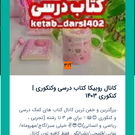
319
کانال روبیکا کتاب درسی وکنکوری |
کنکوری 1403
بزرگترین و خفن ترین کانال کتاب های کمک درسی
و کنکوری 😍📖✨️ برای هر ۳ تا رشته (تجربی ،
ریاضی و انسانی)😍😎✌️ خیلی سبز/گاج/مهروماه/
نهایی/قلمچی/نشرالگو . فقط کافیه توی کانال