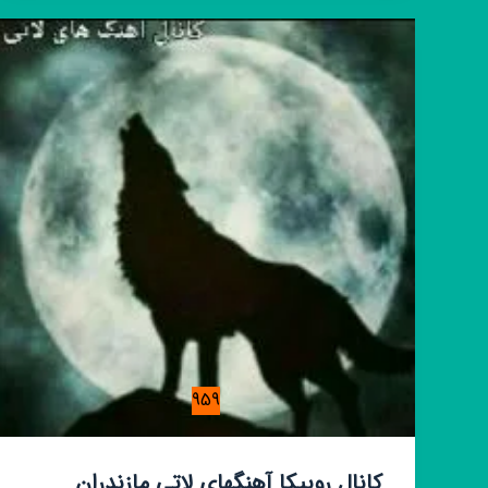
گروه
فرهنگی
آموزشی
مهدا
🌹
959
کانال روبیکا آهنگهای لاتی مازندران