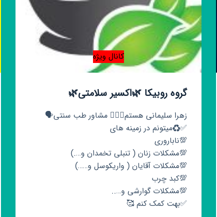
کانال ویژه
گروه روبیکا 🌿اکسیر سلامتی🌿
زهرا سلیمانی هستم🙋🏻‍♀️ مشاور طب سنتی🗣️
✅♻️میتونم در زمینه های
💯ناباروری
💯مشکلات زنان ( تنبلی تخمدان و….)
💯مشکلات آقایان ( واریکوسل و……)
💯کبد چرب
💯مشکلات گوارشی و…..
✅بهت کمک کنم 🥰