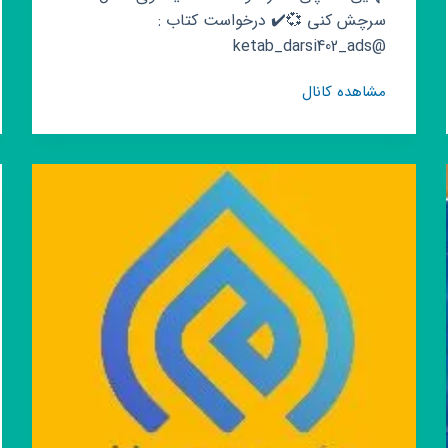
سرچش کنی 💞✔️ درخواست کتاب :
@ketab_darsi402_ads
کانال
مشاهده کانال
روبیکا
کتاب
درسی
وکنکوری
|
کنکوری
1403