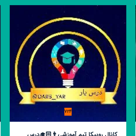
بام
ایران
724
کانال روبیکا تیم آموزشی👨🏻‍🎓درس