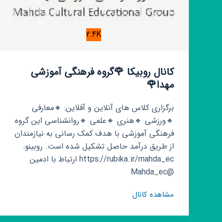
2.4K
کانال روبیکا 🌹گروه فرهنگی آموزشی
مهدا🌹
برگزاری کلاس های آنلاین و آفلاین: 🔸معارفی
🔸ورزشی 🔸هنری 🔸علمی 🔸روانشناسی این گروه
فرهنگی آموزشی با هدف کمک رسانی به نیازمندان
از طریق درآمد حاصل تشکیل شده است. روبینو:
https://rubika.ir/mahda_ec ارتباط با ادمین
@Mahda_ec
کانال
مشاهده کانال
روبیکا
🌹