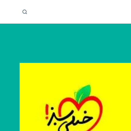
پ
ر
ش
ب
ه
م
ح
ت
و
ا