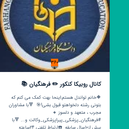
360
کانال روبیکا کنکور ✏️ فرهنگیان 📚
🔶خانم تواندل هستم:اینحا بهت کمک می کنم که
بتونی ‌رشته دلخواهتو قبول بشی!🎯 ‌ 🔻با مشاوران
مجرب ، متعهد و دلسوز 🔸
#فرهنگیان_پزشکی_پیراپزشکی_وکالت و…. 🔻با
بیش از10سال سابقه ‌ ☎️ارتباط تلفنی 24ساعته