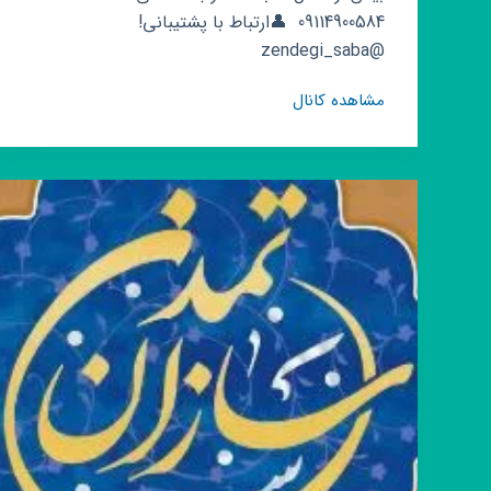
09114900584 ‌ 👤ارتباط با پشتیبانی!
@zendegi_saba
کانال
مشاهده کانال
روبیکا
کنکور
✏️
فرهنگیان
📚