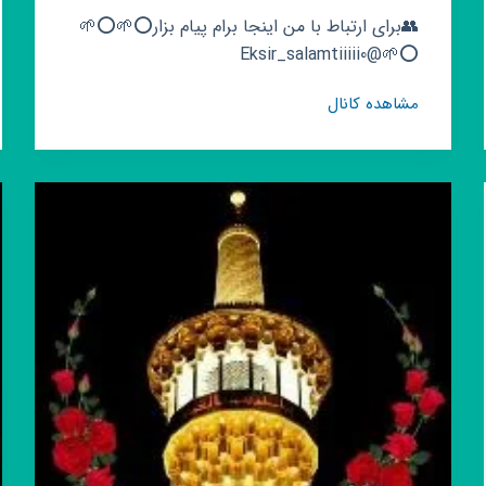
👥برای ارتباط با من اینجا برام پیام بزار⭕🌱⭕🌱
⭕🌱@Eksir_salamtiiiii0
گروه
مشاهده کانال
روبیکا
🌿
اکسیر
سلامتی
🌿