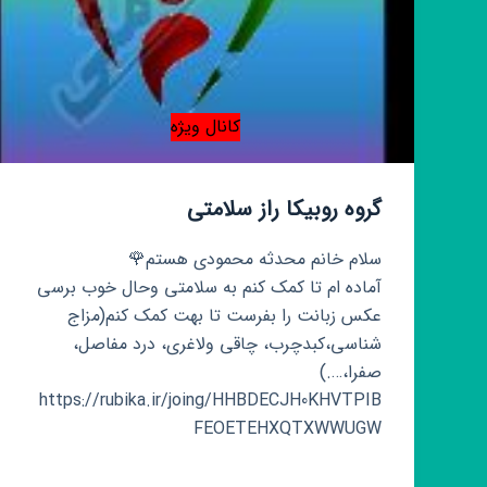
کانال ویژه
گروه روبیکا راز سلامتی
سلام خانم محدثه محمودی هستم🌹
آماده ام تا کمک کنم به سلامتی وحال خوب برسی
عکس زبانت را بفرست تا بهت کمک کنم(مزاج
شناسی،کبدچرب، چاقی ولاغری، درد مفاصل،
صفرا،….)
https://rubika.ir/joing/HHBDECJH0KHVTPIB
FEOETEHXQTXWWUGW