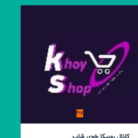
ها
417
کانال روبیکا خوی شاپ