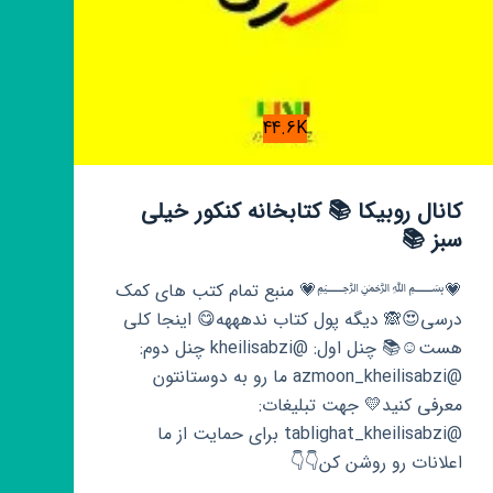
44.6K
کانال روبیکا 📚 کتابخانه کنکور خیلی
سبز 📚
💗﷽💗 منبع تمام کتب های کمک
درسی😍🙈 دیگه پول کتاب ندهههه😋 اینجا کلی
هست☺️📚 چنل اول: @kheilisabzi چنل دوم:
@azmoon_kheilisabzi ما رو به دوستانتون
معرفی کنید💛 جهت تبلیغات:
@tablighat_kheilisabzi برای حمایت از ما
اعلانات رو روشن کن👇👇