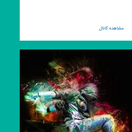
کانال
مشاهده کانال
روبیکا
📚
کتابخانه
کنکور
خیلی
سبز
📚