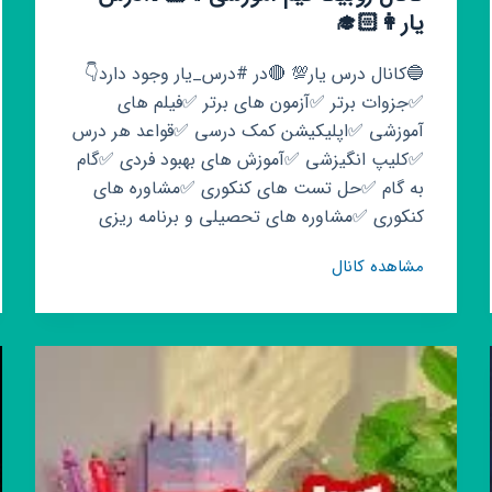
یار👩🏻‍🎓
🔵کانال درس یار💯 🔴در #درس_یار وجود دارد👇
✅جزوات برتر ✅آزمون های برتر ✅فیلم های
آموزشی ✅اپلیکیشن کمک درسی ✅قواعد هر درس
✅کلیپ انگیزشی ✅آموزش های بهبود فردی ✅گام
به گام ✅حل تست های کنکوری ✅مشاوره های
کنکوری ✅مشاوره های تحصیلی و برنامه ریزی
کانال
مشاهده کانال
روبیکا
تیم
آموزشی
👨🏻‍🎓
درس
یار
👩🏻‍🎓