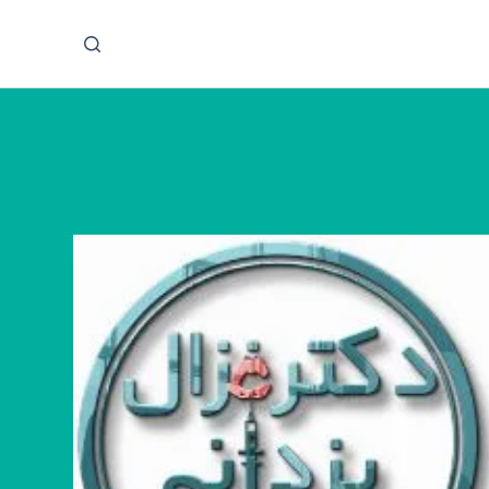
پ
ر
ش
ب
ه
م
ح
ت
و
ا