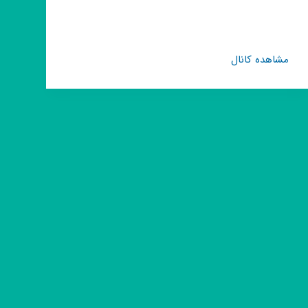
کانال
مشاهده کانال
روبیکا
کسب
درآمد
نوین