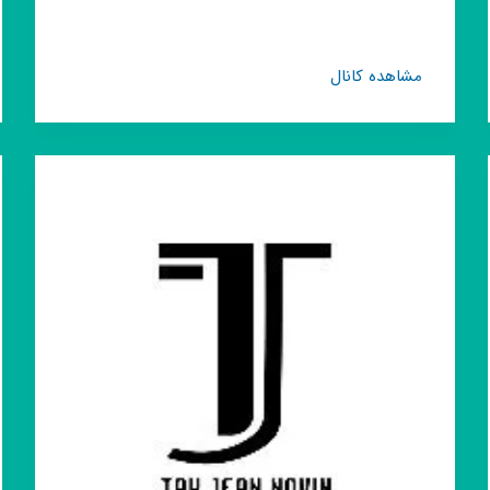
کانال
مشاهده کانال
روبیکا
Novin
clash