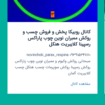
13
کانال روبیکا پخش و فروش چسب و
روکش ممبران نوین چوب پاراکس
رسپینا کلایبریت هنکل
novinchob_parax_respina 09391534870
سبحانی روکش وکیوم و ممبران نوین چوب پاراکس
روکش رسپینا روکش سوپرمات چسب هنکل چسب
کلایبریت آلمان
کانال
مشاهده کانال
روبیکا
پخش
و