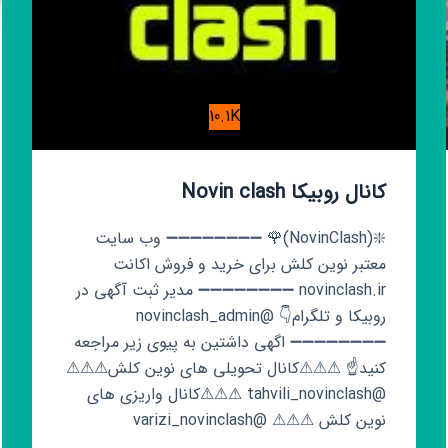
10.1K
کانال روبیکا Novin clash
❇️(NovinClash)🌹 ➖➖➖➖➖➖➖➖ وب سایت
معتبر نوین کلش برای خرید و فروش اکانت
novinclash.ir ➖➖➖➖➖➖➖➖ مدیر ثبت آگهی در
روبیکا و تلگرام👇 @novinclash_admin
➖➖➖➖➖➖➖➖ اگهی داشتین به پیوی زیر مراجعه
کنید☝️ ⚠⚠⚠کانال تحویلی های نوین کلش⚠⚠⚠
@tahvili_novinclash ⚠⚠⚠کانال واریزی های
نوین کلش ⚠⚠⚠ @varizi_novinclash