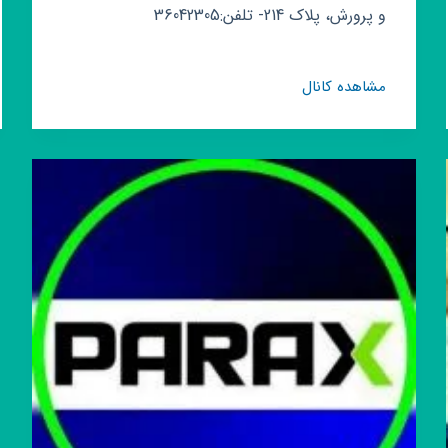
و پرورش، پلاک 214- تلفن:36042305
کانال
مشاهده کانال
روبیکا
آموزشگاه
زبان
گویش
نوین