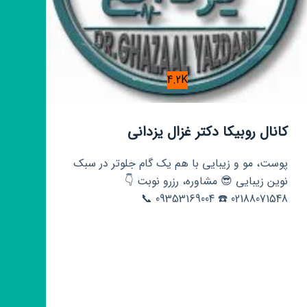
4.2K
کانال روبیکا دکتر غزال یزدانی
پوست، مو و زیبایی با هم یک گام جلوتر در سبک
نوین زیبایی 😎 مشاوره، رزرو نوبت 👇
02188071548 ☎️ 09353169004 📞