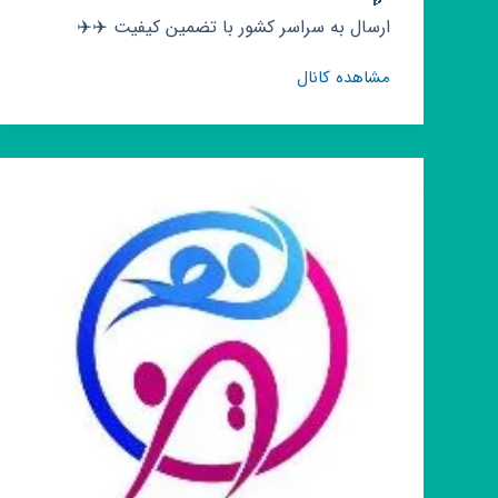
ارسال به سراسر کشور با تضمین کیفیت ✈️✈️
کانال
مشاهده کانال
روبیکا
🌴
🌾
بهاران
🌴
🌾