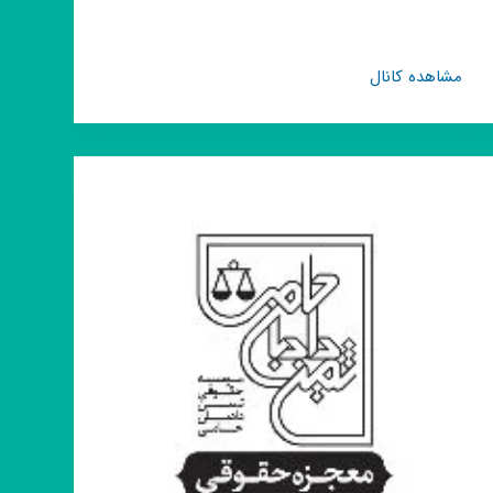
کانال
مشاهده کانال
روبیکا
دکتر
غزال
یزدانی