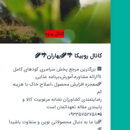
کانال ویژه
کانال روبیکا 🌴🌾بهاران🌴🌾
🏢 بزرگترین مرجع پخش سراسری کودهای کامل
📂ارائه مشاوره،آمورش،برنامه غذایی
🌾معجزه افزایش محصول ،اصلاح خاک با هزینه
کم
رضایتمندی کشاورزان نشانه مرغوبیت کالا و
پایبندی مقاله تعهداتمان است
📲09335752758
🌾با ما به دنبال محصولاتی نوین و متفاوت باشید!
🌾