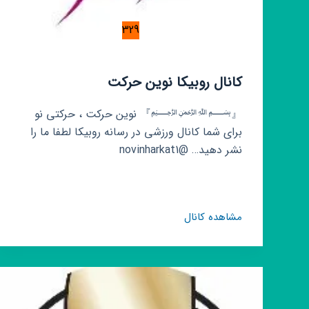
329
کانال روبیکا نوین حرکت
『﷽』 نوین حرکت ، حرکتی نو
برای شما کانال ورزشی در رسانه روبیکا لطفا ما را
نشر دهید… @novinharkat1
کانال
مشاهده کانال
روبیکا
نوین
حرکت