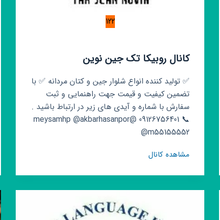
122
کانال روبیکا تک جین نوین
✅ تولید کننده انواع شلوار جین و کتان مردانه ✅ با
تضمین کیفیت و قیمت جهت راهنمایی و ثبت
سفارش با شماره و آیدی های زیر در ارتباط باشید .
📞 09126756401 @meysamhp @akbarhasanpor
@m55155552
کانال
مشاهده کانال
روبیکا
تک
جین
نوین