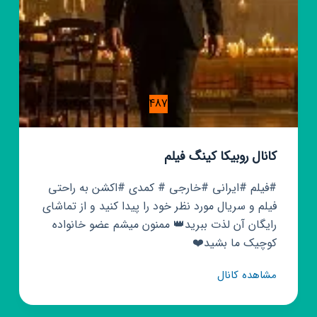
487
کانال روبیکا کینگ فیلم
#فیلم #ایرانی #خارجی # کمدی #اکشن به راحتی
فیلم و سریال مورد نظر خود را پیدا کنید و از تماشای
رایگان آن لذت ببرید👑 ممنون میشم عضو خانواده
کوچیک ما بشید❤️
کانال
مشاهده کانال
روبیکا
کینگ