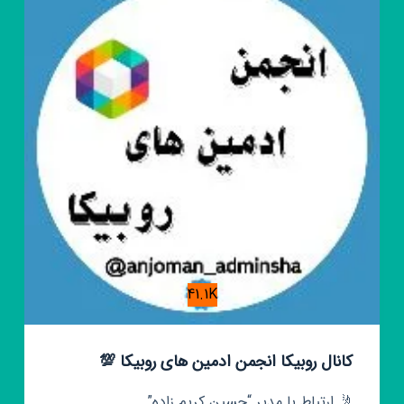
بررسی
سهام
41.1K
کانال روبیکا انجمن ادمین های روبیکا 💯
🤳 ارتباط با مدیر “حسین کریم زاده”