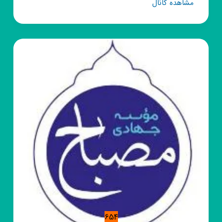
کانال
مشاهده کانال
روبیکا
دانشگاه
علوم
پزشکی
مشهد
654