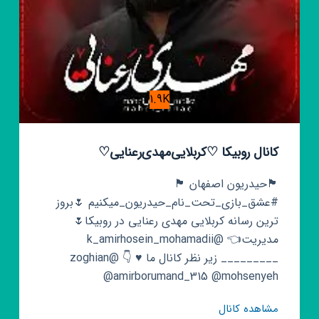
1.9K
کانال روبیکا ♡کربلایی‌مهدی‌رعنایی♡
🏴حیدریون اصفهان 🏴
#عشق_بازی_تحت_نام_حیدریون_میکنیم 🌷بروز
ترین رسانه کربلایی مهدی رعنایی در روبیکا🌷
مدیریت👈 @k_amirhosein_mohamadii
_________ زیر نظر کانال ما ♥️ 👇 @zoghian
@amirborumand_315 @mohsenyeh
کانال
مشاهده کانال