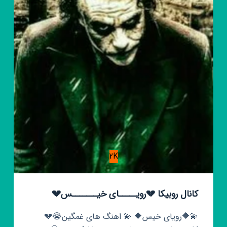
2K
کانال روبیکا 💔رویـــــای خیـــــــس️💔
💫🔶رویای خیس🔶 💫 اهنگ های غمگین😭💔