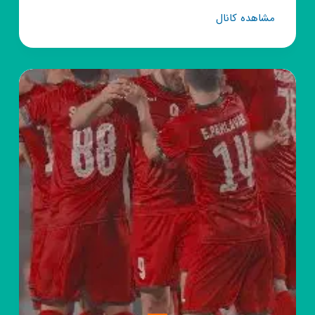
کانال
مشاهده کانال
روبیکا
♡
کربلایی
سید
علی
مومنی
♡