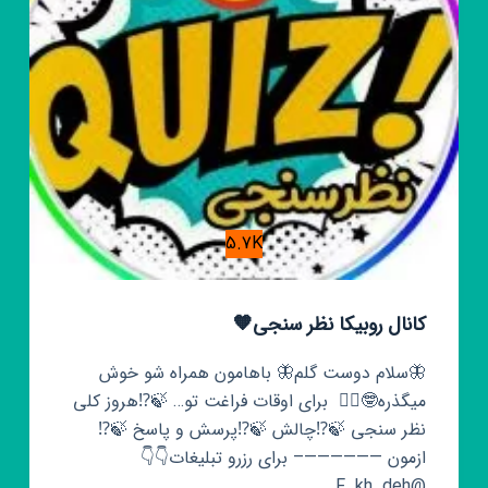
تعطیلی
مدارس
5.7K
کانال روبیکا نظر سنجی🧡
🦋سلام دوست گلم🦋 باهامون همراه شو خوش
میگذره🤓✌🏼 ‌ برای اوقات فراغت تو… 🍃⁉️هروز کلی
نظر سنجی 🍃⁉️چالش 🍃⁉️پرسش و پاسخ 🍃⁉️
ازمون ——————– برای رزرو تبلیغات👇👇
@F_kh_deh