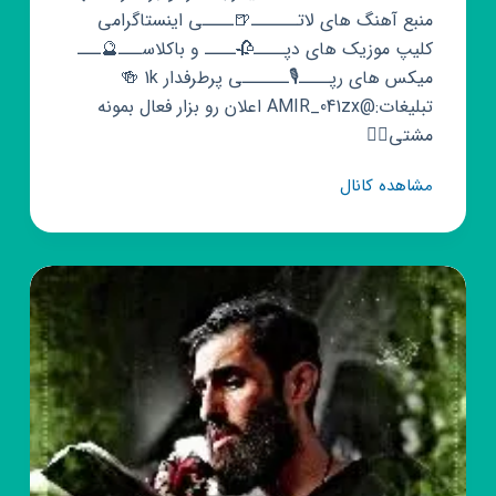
منبع آهنگ های لاتــــــ🍺ــــی اینستاگرامی ‌
کلیپ موزیک های ‌دپــــ🥀ــــ و باکلاســـ🔮ـــ ‌
میکس های رپــــ🎙️ــــــی پرطرفدار 1k 🍻 ‌
تبلیغات:@AMIR_041zx اعلان رو بزار فعال بمونه
مشتی👇🏿
کانال
مشاهده کانال
روبیکا
👋
🤘
لاتی
غم
🖖
🤘