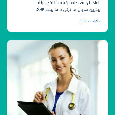
https://rubika.ir/post/LzmlytcMqh
بهترین سریال ها ترکی با ما بینید ❤️🫂
کانال
مشاهده کانال
روبیکا
سریال
ترکی
🇹🇷