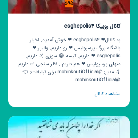
595
کانال روبیکا esghepolis4
به کانال❤ esghepolis4 ❤ خوش آمدید. اخبار
باشگاه بزرگ پرسپولیس ❤ رو داریم. والیپر ❤
esghepolis ❤ داریم. کیسه 😂 سوزی 🤙 داریم.
منهای پرسپولیس ❤ هم داریم . نظر سنجی ✅ داریم
🤙 مدیر: @mobinkoutiOfficial برای تبلیغات: 👈
@mobinkoutiOfficial
کانال
مشاهده کانال
روبیکا
esghepolis4