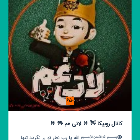
فضای
مجازی
650
کانال روبیکا 👋 🤘 لاتی غم 🖖 🤘
🧿﷽ الله ‌یا رب نظر تو بر نگردد تنها