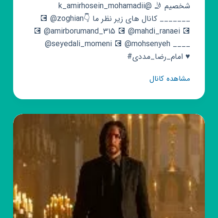
شخصیم 🤳 @k_amirhosein_mohamadii
_______ کانال های زیر نظر ما 👇⁦ 💽 @zoghian
💽 @amirborumand_315 💽 @mahdi_ranaei 💽
@seyedali_momeni 💽 @mohsenyeh ____
#امام_رضا_مددی ♥️
کانال
مشاهده کانال
روبیکا
♡
وابسطه
به
پیج♡