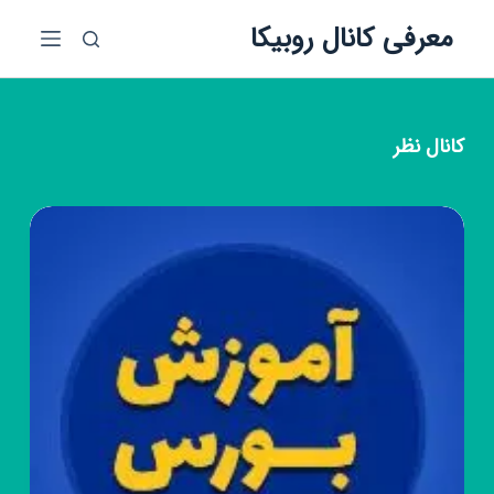
پ
معرفی کانال روبیکا
ر
ش
ب
ه
کانال
نظر
م
ح
ت
و
ا