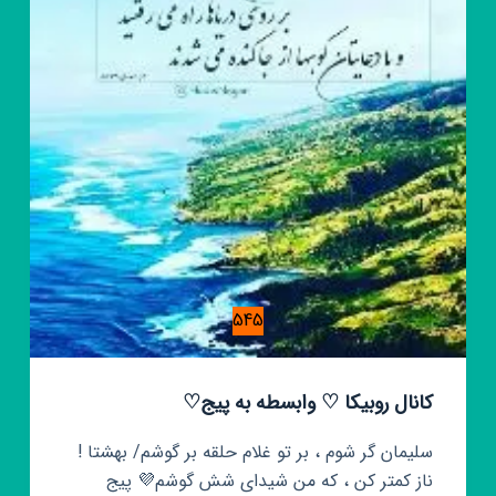
545
کانال روبیکا ♡ وابسطه به پیج♡
سلیمان گر شوم ، بر تو غلام حلقه بر گوشم/ بهشتا !
ناز کمتر کن ، که من شیدای شش گوشم💜 پیج