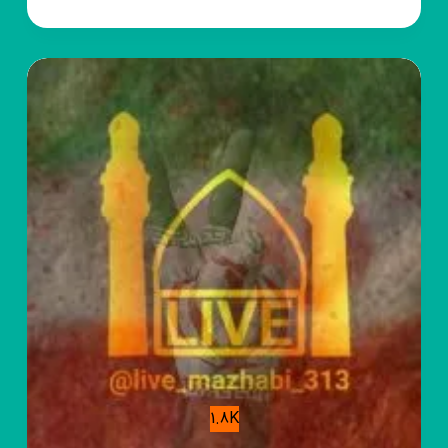
روبیکا
♡کربلایی‌مهدی‌رعنایی♡
1.8K