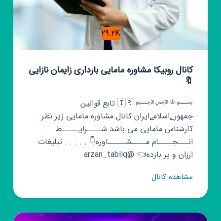
29.2K
کانال روبیکا مشاوره مامایی بارداری زایمان نازایی
🔖
﷽ 🇮🇷 تابع قوانین
جمهورےاسلامےایران کانال مشاوره مامایی زیر نظر
کارشناس مامایی می باشد شــــرایـــــط
انـــجــــام مــــشـــــاوره👇 . . . . . تبلیغات
ارزان و پر بازده👈 @arzan_tabliq
کانال
مشاهده کانال
روبیکا
مشاوره
مامایی