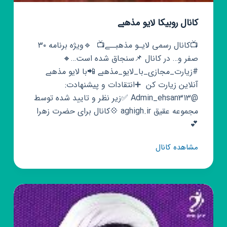
کانال روبیکا لایو مذهبے
📺کانال رسمی لایـو مذهبــے📺 ‌ 🔹️ویژه برنامه ۳۰
صفر و… در کانال 📌سنجاق شده است…🔸️ ‌
#زیارت_مجازی_با_لایو_مذهبے 📲با لایو مذهبے
آنلاین زیارت کن ‌ ➕انتقادات و پیشنهادت:
@Admin_ehsan313 ✅زیر نظر و تایید شده توسط
مجموعه عقیق aghigh.ir 💠کانال برای حضرت زهرا
💕
کانال
مشاهده کانال
روبیکا
لایو
مذهبے