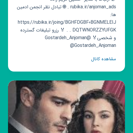
rubika.ir/anjoman_ads ‌. ‌🌐 تبادل نظر انجمن ادمین
ها:
https://rubika.ir/joing/BGHFDGBF0BGNMELEIJ
DQTWNORZZYUFGK ‌. ‌. 🏅 رزرو تبلیغات گسترده
و شخصی🏅 @Gostardeh_Anjoman
@Gostardeh_Anjoman
کانال
مشاهده کانال
روبیکا
انجمن
ادمین
های
روبیکا
💯