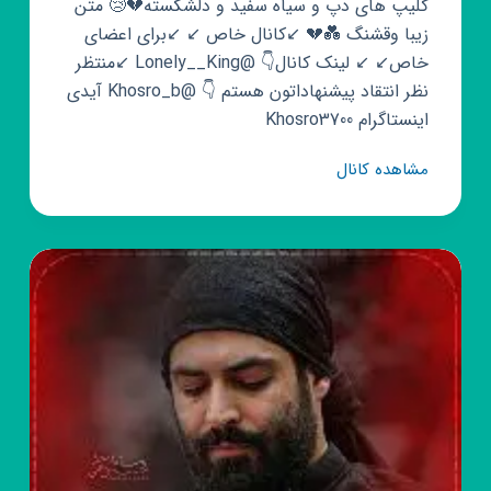
کلیپ های دپ و سیاه سفید و دلشکسته💔😢 متن
زیبا وقشنگ 💑💔 ↙️کانال خاص ↙️ ↙️برای اعضای
خاص↙️ ↙️ لینک کانال👇 @Lonely__King ↙️منتظر
نظر انتقاد پیشنهاداتون هستم 👇 @Khosro_b آیدی
اینستاگرام Khosro3700
کانال
مشاهده کانال
روبیکا
💔
رویـــــای
خیـــــــس️
💔