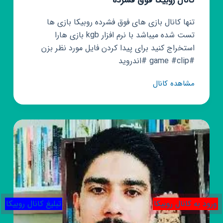
کانال روبیکا فوق فشرده
تنها کانال بازی های فوق فشرده روبیکا بازی ها
تست شده میباشد با نرم افزار kgb بازی هارا
استخراج کنید برای پیدا کردن فایل مورد نظر بزن
#game #clip #اندروید
کانال
مشاهده کانال
روبیکا
فوق
فشرده
ورود به کانال روبیکا
تبلیغ کانال روبیکا