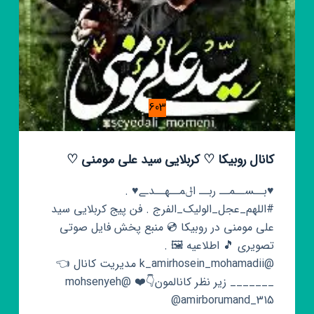
603
کانال روبیکا ♡ کربلایی سید علی مومنی ♡
♥️بــســمــ ربــ اݪمــهــدـے♥️ .
#اللهم_عجل_الولیک_الفرج . فن پیج کربلایی سید
علی مومنی در روبیکا 💿 منبع پخش فایل صوتی
تصویری 🎵 اطلاعیه 🖼️ .‌
@k_amirhosein_mohamadii مدیریت کانال 👈
_______ زیر نظر کانالمون👇⁦❤️⁩ @mohsenyeh
@amirborumand_315