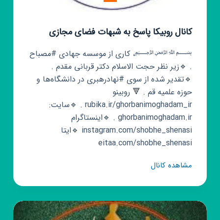
کانال روبیکا پاسخ به شبهات فضای مجازی
﷽، کاری از موسسه جهادی #مصباح
. 🔹زیر نظر حجت الاسلام دکتر قربانی مقدم .
🔹تقدیر شده از سوی #نهادرهبری در دانشگاه‌ها و
حوزه علمیه قم . 🔻 روبینو
rubika.ir/ghorbanimoghadam_ir . 🔹سایت:
ghorbanimoghadam.ir . 🔹اینستاگرام
instagram.com/shobhe_shenasi 🔹ایتا
eitaa.com/shobhe_shenasi
کانال
مشاهده کانال
روبیکا
پاسخ
به
شبهات