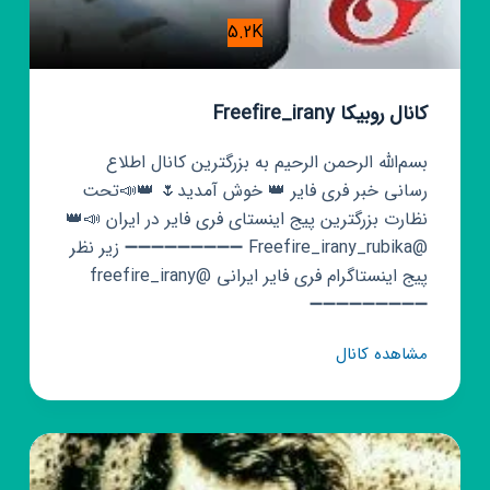
5.2K
کانال روبیکا Freefire_irany
بسم‌الله الرحمن الرحیم به بزرگترین کانال اطلاع
رسانی خبر فری فایر 👑 خوش آمدید🌷 👑📣تحت
نظارت بزرگترین پیج اینستای فری فایر در ایران 📣👑
@Freefire_irany_rubika ➖➖➖➖➖➖➖➖➖ زیر نظر
پیج اینستاگرام فری فایر ایرانی @freefire_irany
➖➖➖➖➖➖➖➖➖
کانال
مشاهده کانال
روبیکا
Freefire_irany