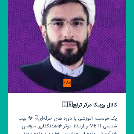
680
کانال روبیکا مرکز ترنج🇮🇷
یک موسسه آموزشی با دوره های حرفه‌ای👇 💎 تیپ
شناسی MBTI و ارتباط موثر 💎هدفگذاری حرفه‌ای
💎 آموزش جامع استعدادیابی 💎 دوره جامع موفقیت