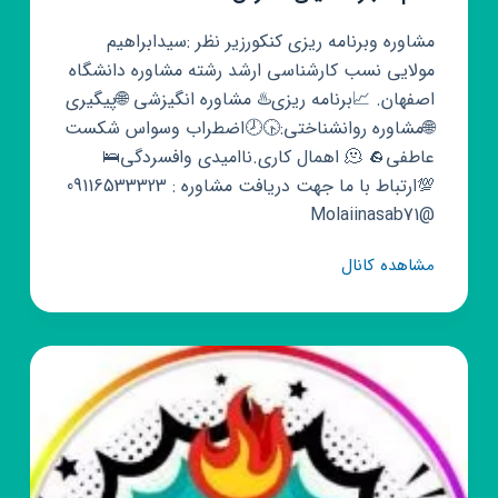
مشاوره وبرنامه ریزی کنکورزیر نظر :سیدابراهیم
مولایی نسب کارشناسی ارشد رشته مشاوره دانشگاه
اصفهان. 📈برنامه ریزی♨️ مشاوره انگیزشی 🌐پیگیری
🌐مشاوره روانشناختی:🕟🕗اضطراب وسواس شکست
عاطفی🫠 🪨 اهمال کاری.ناامیدی وافسردگی🛌
💯ارتباط با ما جهت دریافت مشاوره : 09116533323
@Molaiinasab71
کانال
مشاهده کانال
روبیکا
رشته
تجربی
انسانی
کنکور
یازدهم
دهم
اخبار