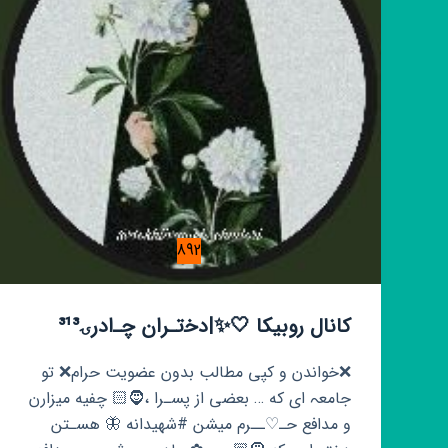
892
کانال روبیکا 🤍✨|دخ‍‌ت‍‌ـران چ‍‌ـ‌ادرۍ³¹³
❌خواندن و کپی مطالب بدون عضویت حرام❌ تو
جامعہ ای که … بعضی از پسـرا ،🧔🏻 چفیه میزارن
و مدافع حـ♡ــرم میشن #شهیدانه 🦋 هسـتن