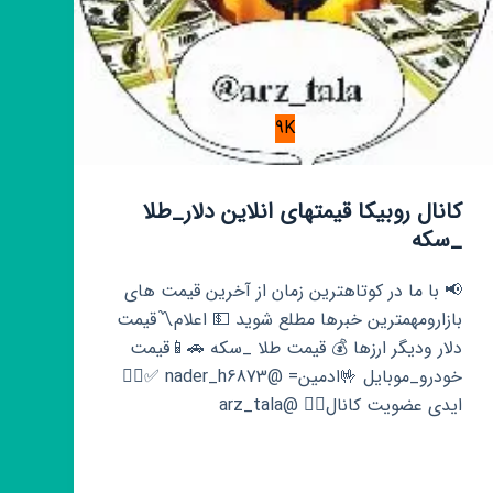
9K
کانال روبیکا قیمتهای انلاین دلار_طلا
_سکه
📢 با ما در کوتاهترین زمان از آخرین قیمت های
بازارومهمترین خبرها مطلع شوید 💵 اعلام〽️قیمت
دلار ودیگر ارزها 💰 قیمت طلا _سکه 🚗📱قیمت
خودرو_موبایل 🤟ادمین= @nader_h6873 ✅👇🏻
ایدی عضویت کانال👈🏻 @arz_tala