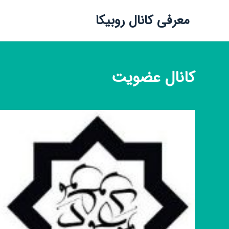
معرفی کانال روبیکا
کانال
عضویت