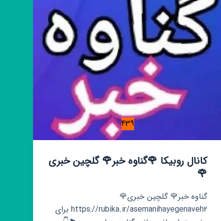
439
کانال روبیکا 🌹گناوه خبر🌹 گلچین خبری
🌹
گناوه خبر🌹 گلچین خبری🌹
https://rubika.ir/asemanihayegenaveh2 برای