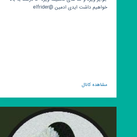
خواهیم داشت ایدی ادمین @elfrider
کانال
مشاهده کانال
روبیکا
افزایش
ممبر
های
روبیکا