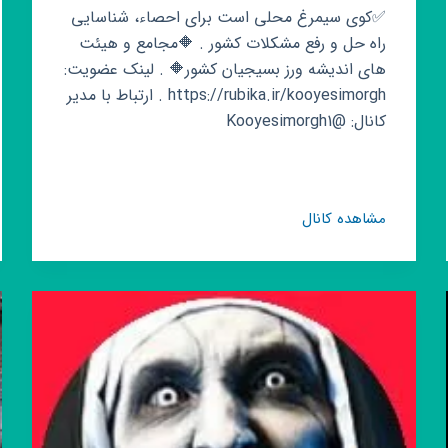
✅کوی سیمرغ محلی است برای احصاء، شناسایی
راه حل و رفع مشکلات کشور . 🔶️مجامع و هیئت
های اندیشه ورز بسیجیان کشور🔶️ . لینک عضویت:
https://rubika.ir/kooyesimorgh . ارتباط با مدیر
کانال: @Kooyesimorgh1
کانال
مشاهده کانال
روبیکا
کوی
سیمرغ