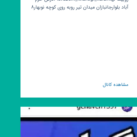
آباد بلوارجانبازان میدان تیر روبه روی کوچه نوبهار8
کانال
مشاهده کانال
روبیکا
پخش
لوازم
خانگی
کرمی