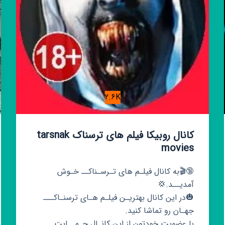
2.6K
کانال روبیکا فیلم های ترسناک tarsnak
movies
🔞🎬به کانال فیلـم های تـرسـناکــ خـوش
آمدیــد.💢
🎃در این کانال بهتریـن فیلـم هـای ترسنـاکـــ
جهـان رو تماشا کنید.
با عضویت خودتون از این کانـال حـمــایت