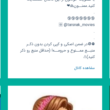
کنید.ممنــون🙏❤
.
🔞🔞🔞🔞🔞🔞🔞
🆔 @tarsnak_movies
.
.
⛔🚫در ضمن اصکی و کپی کردن بدون ذکـر
منبــع ممــنوع و حرومــه! (حداقل منبع رو ذکر
کنید)⚠
کانال
مشاهده کانال
روبیکا
فیلم
های
ترسناک
tarsnak
movies