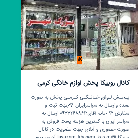
1K
کانال روبیکا پخش لوازم خانگی کرمی
پـخـش لـوازم خـانـگـی کـرمـی پخش به صورت
عمده وارسال به سراسرایران 🌹جهت ثبت و
سفارش 🌹 خانم آقای09332688612 ارسال به
سراسر ایران با کمترین هزینه پست فروش به
صورت حضوری و آنلای جهت عضویت در کانال
روبیکا @lavazem_khanegi_karami آدرس خرم