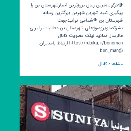
🔴درکوتاه‌ترین زمان بروزترین اخبارشهرستان بن را
پیگیری کنید شهربن شهرمن بزرگترین رسانه
شهرستان بن 🔶شمامی توانیدجهت
نشرتصاویروسوژهای شهرستان بن مطالبات را برای
ماارسال نمائید لینک عضویت کانال :
https://rubika.ir/beneman ارتباط بامدیران:
@ben_man
کانال
مشاهده کانال
روبیکا
شهر
بن
شهر
من