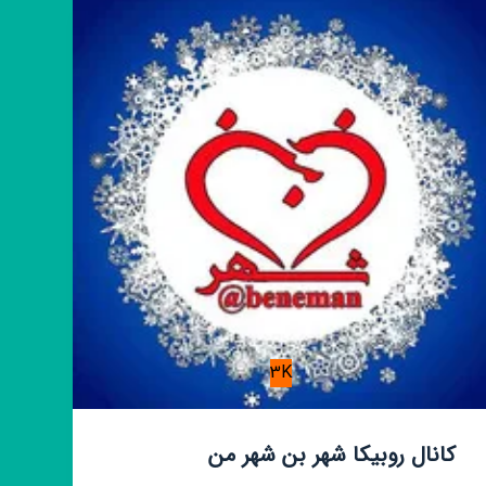
دلار_طلا
_سکه
3K
کانال روبیکا شهر بن شهر من