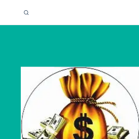
پ
ر
ش
ب
ه
م
ح
ت
و
ا