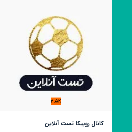
(عمده)
3.5K
کانال روبیکا تست آنلاین