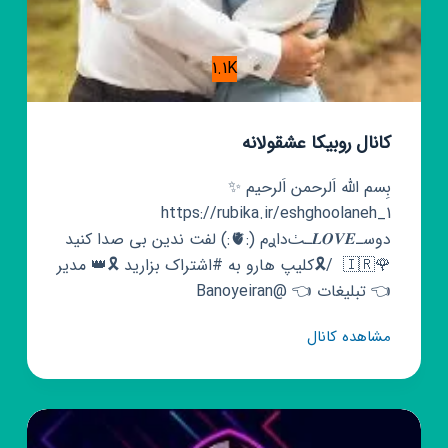
1.1K
کانال روبیکا عشقولانه
بِسم الله اَلرحمن اَلرحیم ✨‌
https://rubika.ir/eshghoolaneh_1
دوسـ𝑳𝑶𝑽𝑬ـٺ‌داࢪم (:🫀:) لفت ندین بی صدا کنید
🌹🇮🇷 ‌ /🎗کلیپ هارو به #اشتراک بزارید 🎗👑 مدیر
👈 تبلیغات 👈 @Banoyeiran
کانال
مشاهده کانال
روبیکا
عشقولانه