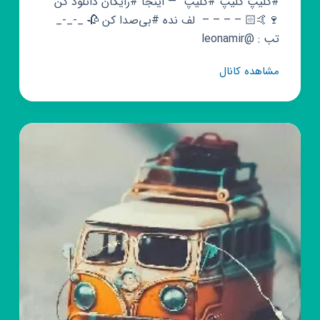
#کلیپ کلیپ #کلیپ ㅤ — اینجا #رایگان دانلود کن
تب : @leonamir
کانال
مشاهده کانال
روبیکا
『کلیپ
رایگان
🖤
🕊️』