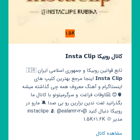
1.5K
کانال روبیکا 𝗜𝗻𝘀𝘁𝗮 𝗖𝗹𝗶𝗽
تابع قوانین روبیکا و جمهوری اسلامی ایران 🇮🇷
𝗜𝗻𝘀𝘁𝗮 𝗖𝗹𝗶𝗽 اینجا مرجع بهترین کلیپ های
اینستاگرام و آهنگ معروف همه چی گذاشته میشه
🫀😍 🤗اوقات فراغت و سرگرمیتونو‌ با کانال ما
بگذرانید لفت ندین بزارین رو بی صدا 🔕 مارو در
روبیکا دنبال کنید @instaclipe 🫂 @ealam2020
مدیر 💠 1.5K⚡1.6K
کانال
مشاهده کانال