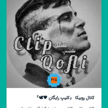
425
کانال روبیکا 『کلیپ رایگان 🖤🕊️』