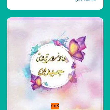
روبیکا
هلپرکه
کوردی
2.5K