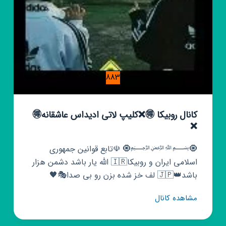
883
کانال روبیکا 🉐️❌کلیپ لاتی ادیداس عاشقانه🉐️
❌
🧿﷽🧿 ☫تابع قوانین جمهوری
اسلامی ایران و روبیکا🇮🇷 الله یار باشد دشمن هزار
باشد👑🇯🇵 لف خز شده بزن رو بی صدا🎭🖤
کانال
مشاهده کانال
روبیکا
🉐️