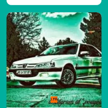
روبیکا
𝗜𝗻𝘀𝘁𝗮
𝗖𝗹𝗶𝗽
1.4K