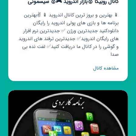
کانال روبیکا 🥇بازار اندروید 🎮🥇 سیسمونی
📱 بهترین و بروز ترین کانال اندروید 📱 ✌️بهترین
برنامه ها و بازی های پولی اندروید را رایگان
دانلودکنید جدیدترین ورژن ✅ جدیدترین نرم افزار
های رایگان اندروید✅ جدیدترین ترفند های اندروید
و گوشی را در کانال ما دریافت کنید✅ لفت نده بی
صدا
کانال
مشاهده کانال
روبیکا
🥇
بازار
اندروید
🎮
🥇
سیسمونی