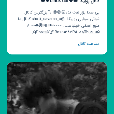
کانال روبیکا 👑🖤black car🖤👑
بی صدا بزار لفت نده😐😩😒 〽️بزرگترین کانال
شوتی سواری روبیکا. @shoti_savaran_x کانال ما
منبع اصکی خیلیاست. 〰️〰️™️‼©️‼🚔🚘〰️ ⸙
ᴍ̸꯭ᷟᴏᴅ꯭ɪʀ̸ᷢ”:@Reza1383RA ⸙ᴀ̸꯭ⷶᴅ꯭ᴍ꯭ɪɴ̸ᷡ:…
کانال
مشاهده کانال
روبیکا
👑
🖤
black
car
🖤
👑