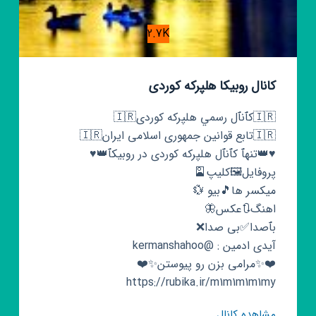
2.7K
کانال روبیکا هلپرکه کوردی
🇮🇷کٱنٱل رسمي هلپرکه کوردی🇮🇷
🇮🇷تابع قوانین جمهوری اسلامی ایران🇮🇷
♥👑تنهٱ کٱنٱل هلپرکه کوردی در روبیکٱ👑♥
پروفایل🖼کلیپ🎴
میکسر ها🎵بیو 💱
اهنگ🔃عکس🦋
بٱصدا✅بی صدا❌
آیدی ادمین : @kermanshahoo
❤️✨مرامی بزن رو پیوستن✨❤️
https://rubika.ir/m1m1m1m1my
کانال
مشاهده کانال