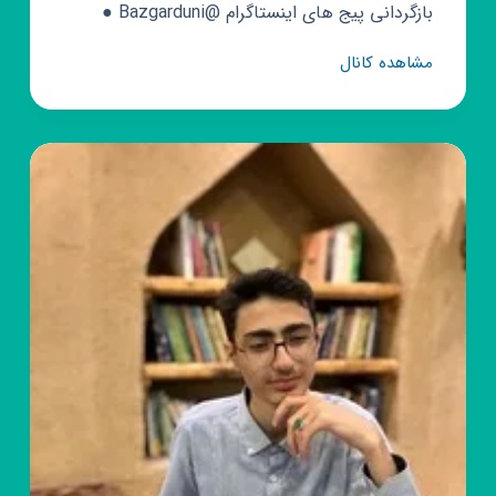
بازگردانی پیج های اینستاگرام @Bazgarduni ●
کانال
مشاهده کانال
روبیکا
برنامه
های
کاربردی