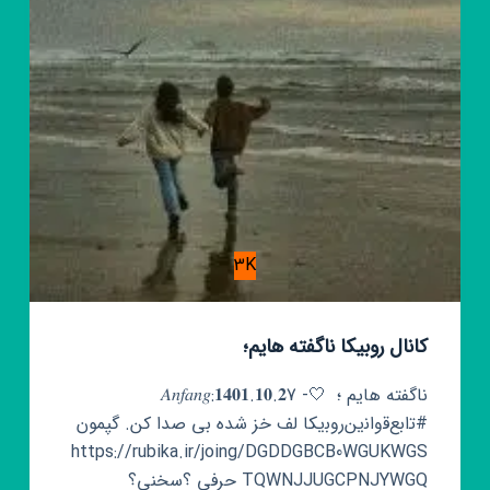
3K
کانال روبیکا ناگفته هایم؛
ناگفته هایم ؛ ‍ 🤍- 𝐴𝑛𝑓𝑎𝑛𝑔:𝟏𝟒𝟎𝟏.𝟏𝟎.𝟐7
#ت‍‌اب‍ع‌ق‍‌وان‍‌ین‌روب‍‌یکا‌ لف خز شده بی صدا کن. گپمون
https://rubika.ir/joing/DGDDGBCB0WGUKWGS
TQWNJJUGCPNJYWGQ حرفی ؟سخنی؟