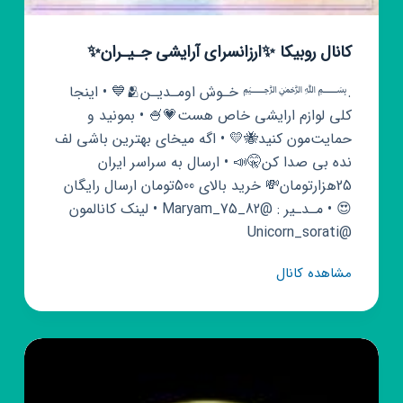
کانال روبیکا ✨ارزانسرای آرایشی جـیـران✨
.﷽ خ‍ـوش اومـدیـن🫂💙 • اینجا
کلی لوازم ارایشی خاص هست💗🍧 • بمونید و
حمایت‌مون کنید🐝💛 • اگه میخای بهترین باشی لف
نده بی صدا کن🤫📣 • ارسال به سراسر ایران
25هزارتومان💸 خرید بالای 500تومان ارسال رایگان
😍 • مـدـیر : @Maryam_75_82 • لینک کانالمون
@Unicorn_sorati
کانال
مشاهده کانال
روبیکا
✨ارزانسرای
آرایشی
جـیـران✨