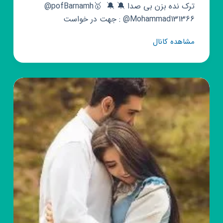
@pofBarnamh🥇 ترک نده بزن بی صدا 🔕 🔕 ‌
جهت در خواست : @Mohammad131366
کانال
مشاهده کانال
روبیکا
🕹️
پُـــفــــ
بـــرنـــامـــهِ
🎮
مود
🔥
پولی
🌄
پف
برنامه