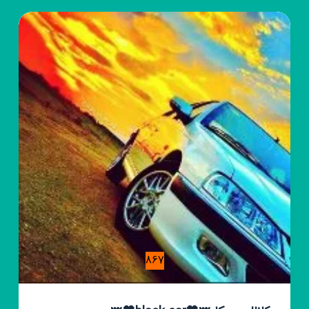
❌کلیپ
لاتی
ادیداس
عاشقانه
🉐️
❌
867