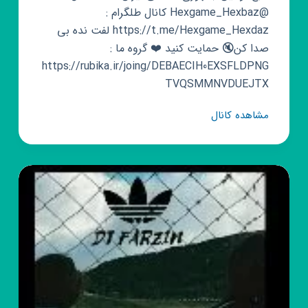
@Hexgame_Hexbaz کانال طلگرام :
https://t.me/Hexgame_Hexdaz لفت نده بی
صدا کن🔇 حمایت کنید ❤️ گروه ما :
https://rubika.ir/joing/DEBAECIH0EXSFLDPNG
TVQSMMNVDUEJTX
کانال
مشاهده کانال
روبیکا
هگز
باز
Hexgame_Hexbaz
1385