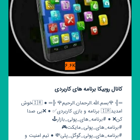
6.6K
کانال روبیکا برنامه های کاربردی
═╣ 🌹بسم.الله.الرحمان.الرحیم🌹 ╠═ ● 🇮🇷خوش
امدید🇮🇷 برنامه و بازی کاربردی✅ ● ❌بی صدا
کن❌ ● #برنامه_های_پولی_بازار🕹
#برنامه_های_پولی_مایکت🎮
#برنامه_های_پولی_گوگل_پلی💸 ● تیم امنیت و