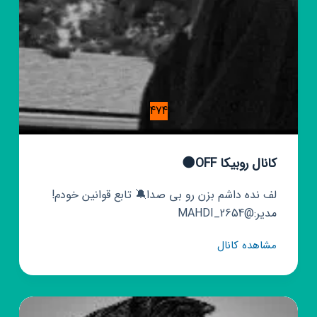
474
کانال روبیکا OFF🌑
لف نده داشم بزن رو بی صدا🔕 تابع قوانین خودم!
مدیر:@MAHDI_2654
کانال
مشاهده کانال
روبیکا
OFF
🌑