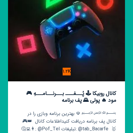
1.2K
کانال روبیکا 🕹️ پُـــفــــ بـــرنـــامـــهِ 🎮
مود 🔥 پولی 🌄 پف برنامه
﷽ ☫︎ بهترین برنامه وبازی را در
کانال پف برنامه دریافت کنید⁩⁦ 🎮👑 ‌ اطلاعات کانال
🤔👨‍💻: @Pof_Tel تبلیغات: @tab_Bacarfe ‌ 🥇