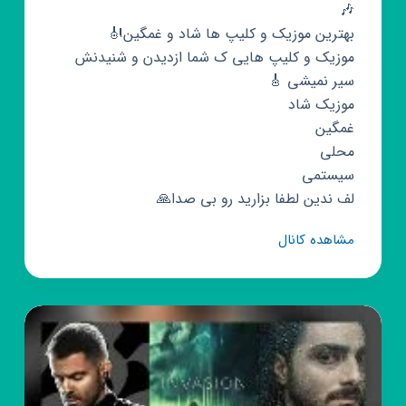
🎶
بهترین موزیک و کلیپ ها شاد و غمگین🎻
موزیک و کلیپ هایی ک شما ازدیدن و شنیدنش
سیر نمیشی 🎸
موزیک شاد
غمگین
محلی
سیستمی
لف ندین لطفا بزارید رو بی صدا🙏
کانال
مشاهده کانال
روبیکا
موزیک
کلیپ
خفن
🔊