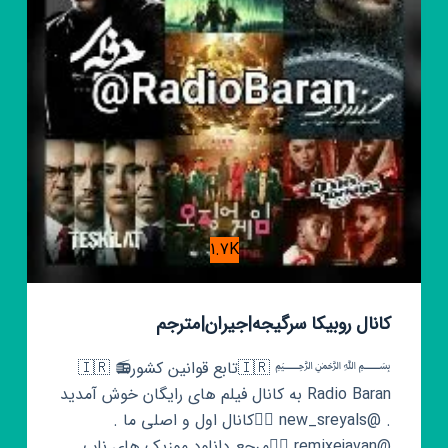
1.7K
کانال روبیکا سرگیجه|جیران|مترجم
﷽ 🇮🇷تابع قوانین کشور🇮🇷 📻
Radio Baran به کانال فیلم های رایگان خوش آمدید
. @new_sreyals 👈🏻کانال اول و اصلی ما .
@remixejavan 👈🏻مرجع دانلود موزیک های ناب .