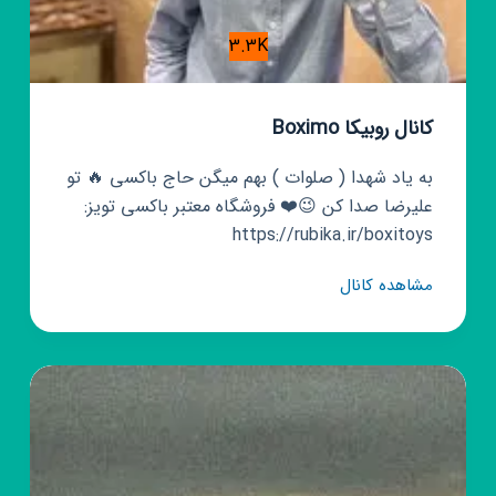
3.3K
کانال روبیکا Boximo
به یاد شهدا ( صلوات ) بهم میگن حاج باکسی 🔥 تو
علیرضا صدا کن 😉❤️ فروشگاه معتبر باکسی تویز:
https://rubika.ir/boxitoys
کانال
مشاهده کانال
روبیکا
Boximo