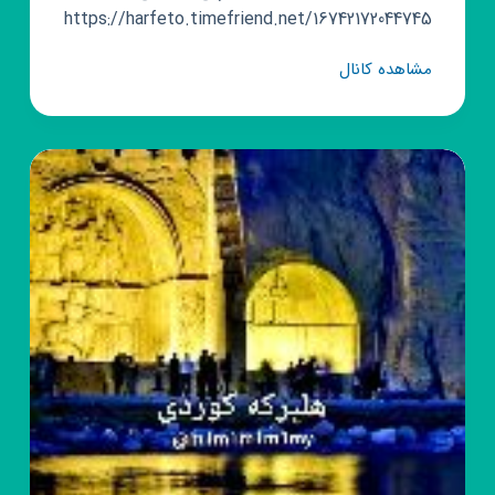
https://harfeto.timefriend.net/16742172044745
کانال
مشاهده کانال
روبیکا
ناگفته
هایم؛