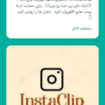
👈🏻ترک نکن بی صدا رو بزن👉🏻 . برای حمایت از ما
پست هارو #فوروارد کنید ‌. اعلان ها را روشن کنید
👇
کانال
مشاهده کانال
روبیکا
سرگیجه|
جیران|
مترجم