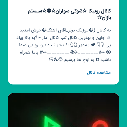
کانال روبیکا ☆شوتی سواران☆👽☆سیستم
بازان☆
به کانال (🎧موزیک برتر_اقای اهنگ🎧خوش امدید
♨ اولین و بهترین کانال تب کانال امار 900به بالا بیاد
پی 👇👇 👑 : مدیر 👆👆 لف خز شده بزن رو بی صدا
🔇 1100________✈️🚀_________1200 باما همراه
باشید تا به اوج ها برسیم 😍💪🏻
کانال
مشاهده کانال
روبیکا
☆شوتی
سواران☆
👽
☆سیستم
بازان☆