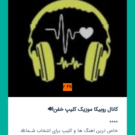
2.4K
کانال روبیکا موزیک کلیپ خفن🔊
****
خاص ترین اهنگ ها و کلیپ برای انتخاب شـما🙏