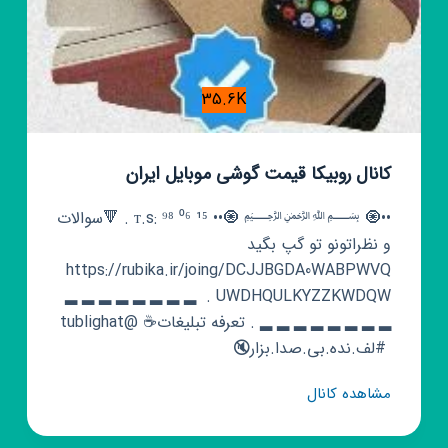
35.6K
کانال روبیکا قیمت گوشی موبایل‌ ایران‌
••🧿 ﷽ 🧿•• ᴛ.s: ⁹⁸ ⁰⁶ ¹⁵ ‌. 🔻سوالات‌
و ‌نظراتونو تو گپ بگید
https://rubika.ir/joing/DCJJBGDA0WABPWVQ
UWDHQULKYZZKWDQW . ‌ ▂ ▂ ▂ ▂ ▂ ▂ ▂ ▂
▂ ▂ ▂ ▂ ▂ ▂ ▂ ▂ . ‌تعرفه‌ تبلیغات‌☕ @tublighat
‌ #لف.نده.بی.صدا.بزار🔇
کانال
مشاهده کانال
روبیکا
قیمت