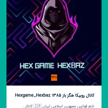
947
کانال روبیکا هگز باز Hexgame_Hexbaz 1385
تابع قوانین جمهوری اسلامی ایران 🇮🇷 کانال :