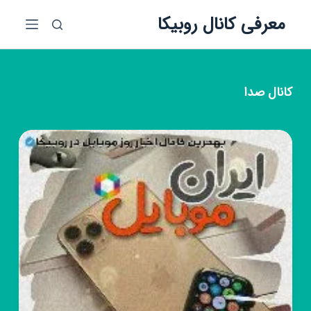
پ
معرفی کانال روبیکا
ر
ش
ب
ه
کانال
صدا
م
ح
ت
و
ا