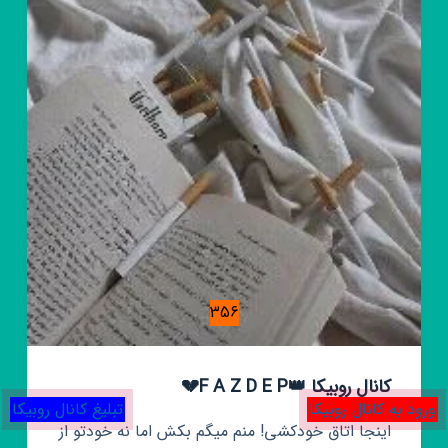
356
کانال روبیکا 👑F A Z D E P💔
ورود به کانال روبیکا
تبلیغ کانال روبیکا
اینجا اتاق خودکشی! منم میگم بکش اما نه خودتو از