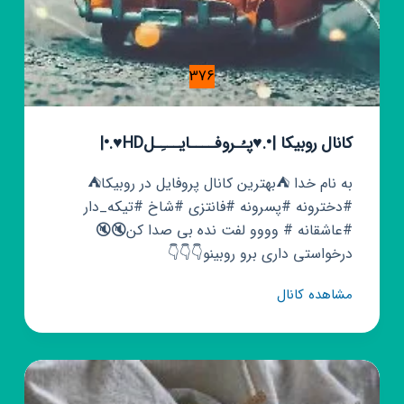
376
کانال روبیکا |•.♥پـُـروفــــایـــِـلHD♥.•|
به نام خدا ⛺بهترین کانال پروفایل در روبیکا⛺
#دخترونه #پسرونه #فانتزی #شاخ #تیکه_دار
#عاشقانه # وووو لفت نده بی صدا کن🔇🔇
درخواستی داری برو روبینو👇👇👇
کانال
مشاهده کانال
روبیکا
|
•.♥پـُـروفــــایـــِـلHD♥.•|