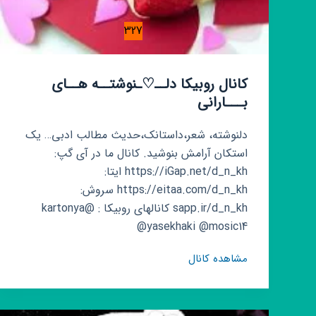
327
کانال روبیکا دلــ♡ـنوشتــه هــای
بـــارانی
دلنوشته، شعر،داستانک،حدیث مطالب ادبی… یک
استکان آرامش بنوشید. کانال ما در آی گپ:
https://iGap.net/d_n_kh ایتا:
https://eitaa.com/d_n_kh سروش:
sapp.ir/d_n_kh کانالهای روبیکا : @kartonya
@yasekhaki @mosic14
کانال
مشاهده کانال
روبیکا
دلــ♡ـنوشتــه
هــای