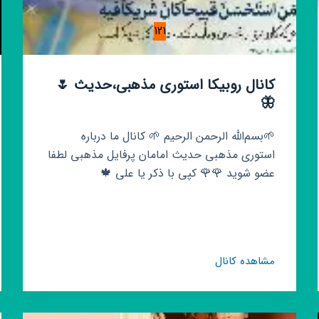
121
کانال روبیکا استوری مذهبی،حدیث 🌷
🦋
🌱بسم‌الله الرحمن الرحیم 🌱 کانال ما درباره
استوری مذهبی حدیث امامان پرفایل مذهبی لطفا
عضو شوید 🌹🌹 کپی با ذکر یا علی 🍁
کانال
مشاهده کانال
روبیکا
استوری
مذهبی،حدیث