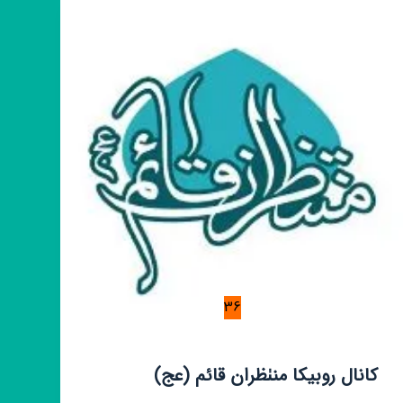
غربت
کشور
36
کانال روبیکا منٺظران قائم (عج)