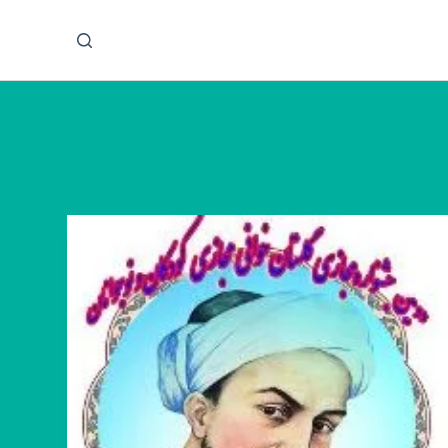
پ
ر
ش
ب
ه
م
ح
ت
و
ا