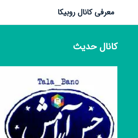
معرفی کانال روبیکا
کانال
حدیث