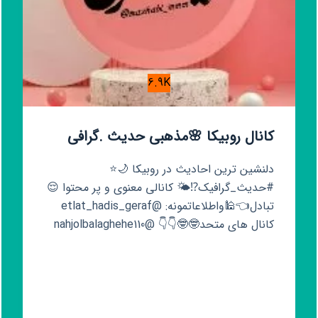
6.9K
کانال روبیکا 🌸مذهبی حدیث .گرافی
دلنشین ترین احادیث در روبیکا 🌙⭐️
#حدیث_گرافیک⁉️🌤 کانالی معنوی و پر محتوا 😌
تبادل👈🕌واطلاعاتمونه: @etlat_hadis_geraf
کانال های متحد🤓🤓👇👇 @nahjolbalaghehe110