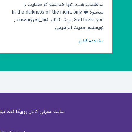
در ظلماتِ شب، تنها خداست که صدایت را
میشنود ❤️ In the darkness of the night, only
God hears you. لینک کانال: @ensaniyyat_h .
نویسنده: حدیث ابراهیمی
کانال
مشاهده کانال
روبیکا
novel
|
رمان
سایت معرفی کانال روبیکا فقط تبلی