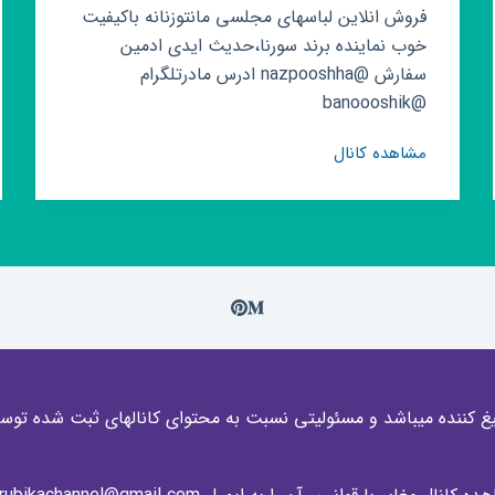
فروش انلاین لباسهای مجلسی مانتوزنانه باکیفیت
خوب نماینده برند سورنا،حدیث ایدی ادمین
سفارش @nazpooshha ادرس مادرتلگرام
@banoooshik
کانال
مشاهده کانال
روبیکا
بانوان
شیک
غ کننده میباشد و مسئولیتی نسبت به محتوای کانالهای ثبت شده توسط 