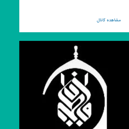
کانال
مشاهده کانال
روبیکا
دومین
جشنواره
گلستان
خوانی
مجازی
کودکان
و
نوجوانان