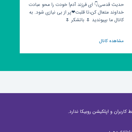
حدیث قدسی👇 ای فرزند آدم! خودت را محو عبادت
خداوند متعال کن،تا قلبت❤پر از بی نیازی شود. به
کانال ما بپیوندید 🌷 باتشکر 🌷
کانال
مشاهده کانال
روبیکا
منٺظران
قائم
(عج)
کاربران و اپلکیشن روبیکا ندارد.