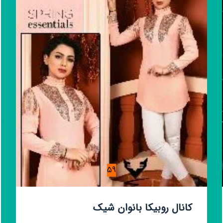
🌷
🦋
59
کانال روبیکا بانوان شیک