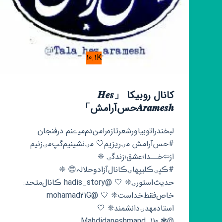
10.1K
کانال روبیکا 「‌‌‌‌𝑯𝒆𝒔
𝑨𝒓𝒂𝒎𝒆𝒔𝒉حس‌آرامش」
لبخندراتوبیاورشعرتازه‌رامن‌دم‌میڪنم درفنجان
#حس‌آرامش مۍریزیم🤍 مۍنشینیم‌گپ‌مۍ‌زنیم‌‌
از⇦خــدا؛عشق؛زندگۍ ❈
#ڪپۍ‌ڪلیپھاۍ‌ڪانال‌آزادوحلالہ😍 ❈
حدیث‌استورۍ❈ 🤍 @hadis_story ڪانال‌متحد:
خاص‌فقط‌خداست❈ 🤍 @mohamad21G
استادمھدۍ‌دانشمند❈ 🤍
@Mahdidaneshmand_110 ✾