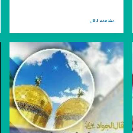
کانال
مشاهده کانال
روبیکا
🌸
مذهبی
حدیث
.گرافی