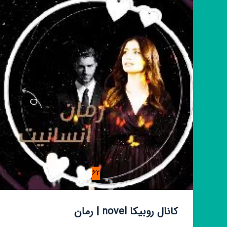
بـــارانی
62
کانال روبیکا novel | رمان