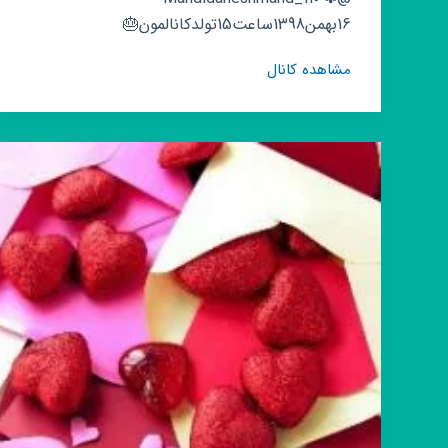
16بھمن1398ساعت15تولدکانالمون🎂
کانال
مشاهده کانال
روبیکا
「‌‌‌‌𝑯𝒆𝒔
𝑨𝒓𝒂𝒎𝒆𝒔𝒉حس‌آرامش」