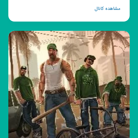
کانال
مشاهده کانال
روبیکا
انجمن
قیمت
گذاری
روبیکا
،
خرید
و
فروش