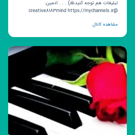
تبلیغات هم توجه کنید🙏) . . . ادمین:
@creative8183mind https://mychannels.ir
کانال
مشاهده کانال
روبیکا
😛
جـــوکـــیـــســـتـــان
😜