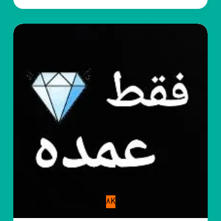
●¤رقص
مرگ¤●
8K