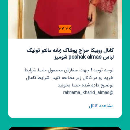
37.3K
کانال روبیکا حراج پوشاک زنانه مانتو تونیک
لباس poshak almas شومیز
توجه توجه ❗ جهت سفارش محصول حتما شرایط
خرید رو در کانال زیر مطالعه کنید. شرایط کامال
توضیح داده شده حتما بخونید
@rahnama_kharid_almas
کانال
مشاهده کانال
روبیکا
حراج
پوشاک