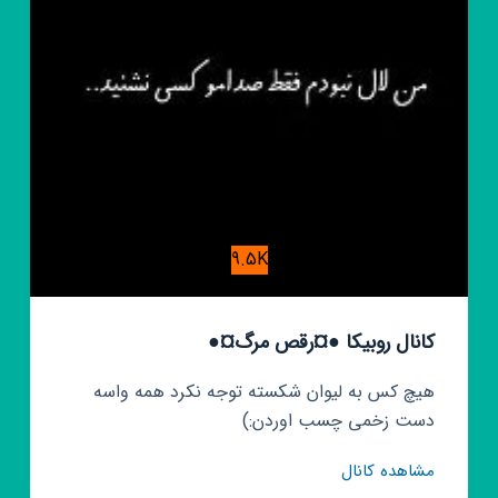
9.5K
کانال روبیکا ●¤رقص مرگ¤●
هیچ کس به لیوان شکسته توجه نکرد همه واسه
دست زخمی چسب اوردن:)
کانال
مشاهده کانال
روبیکا