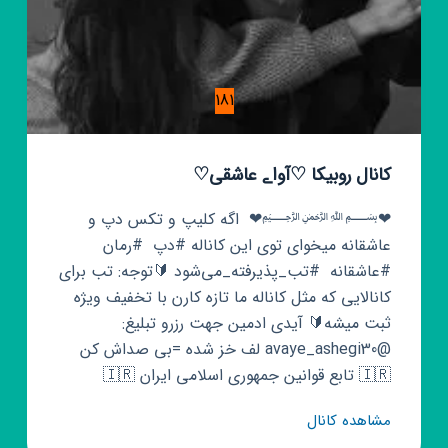
181
کانال روبیکا ♡آواے عاشقی♡
❤﷽❤ ‌ اگه کلیپ و تکس دپ و
عاشقانه میخوای توی این کاناله #دپ ‌ #رمان‌ ‌ ‌
#عاشقانه ‌ #‌تب_پذیرفته_می‌شود 🔰توجه: تب برای
کانالایی که مثل کاناله ما تازه کارن با تخفیف ویژه
ثبت میشه🔰 آیدی ادمین جهت رزرو تبلیغ:
@avaye_ashegi30 لف خز شده =بی صداش کن ‌
🇮🇷 تابع قوانین جمهوری اسلامی ایران 🇮🇷
کانال
مشاهده کانال
روبیکا