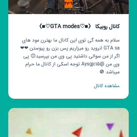
439
کانال روبیکا 《■♡GTA modes♡■》
سلام به همه گی توی این کانال ما بهترن مود های
GTA sa انروید رو میزاریم پس بزن رو پیوستن ❤❤
اگر از من سوالی داشتید پی وی من بپرسید😊 پی
وی من @Aysgjc15 توجه اسکی از کانال ما حرام
میباشد 🚫
کانال
مشاهده کانال
روبیکا
《■♡GTA
modes♡■》