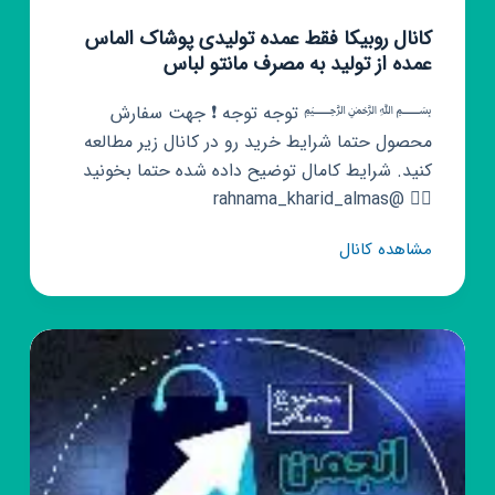
کانال روبیکا فقط عمده تولیدی پوشاک الماس
عمده از تولید به مصرف مانتو لباس
﷽ توجه توجه ❗ جهت سفارش
محصول حتما شرایط خرید رو در کانال زیر مطالعه
کنید. شرایط کامال توضیح داده شده حتما بخونید
👇🏼 @rahnama_kharid_almas
کانال
مشاهده کانال
روبیکا
فقط
عمده
تولیدی
پوشاک
الماس
عمده
از
تولید