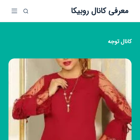
پ
معرفی کانال روبیکا
ر
ش
ب
ه
کانال
توجه
م
ح
ت
و
ا