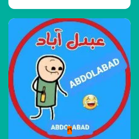
روبیکا
🎵هنرنمایی
با
ارگ
اندروید
و
واقعی
🎹
29