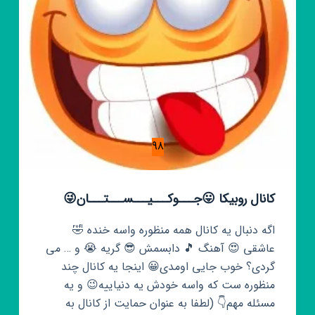
98
کانال روبیکا 😛جـــوکـــیـــســـتـــان😜
اگه دنبال یه کانال همه منظوره واسه خنده 🤣
عاشقی 😍 آهنگ 🎵 دابسمش 😎 گریه 😭 و … می
گردی؟ خوب جایی اومدی😀 اینجا یه کانال چند
منظوره ست که واسه خودش یه دنیاییه😉 و یه
مسئله مهم👇 (لطفا به عنوان حمایت از کانال به