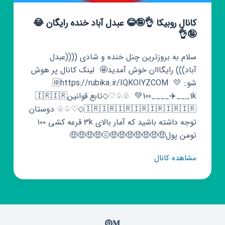
کانال روبیکا 👌🤪😂 عبدل آباد خنده رایگان 😂
🤪👌
سلام به بروزترین چنل خنده و شادی ((((عبدل
آباد))) رایگااان خوش آمدید🤩 ‌ لینک کانال پر هوش
شو:: 🆔️https://rubika.ir/IQKOIYZCOM ‌ 💛
100____✈️___1k💚 ‌ ♧♤♡◇تابع قوانین🇮🇷🇮🇷
🇮🇷🇮🇷🇮🇷🇮🇷🇮🇷🇮🇷🇮🇷◇♡♤♧ دوستان
توجه داشته باشید که آمار بالای 3k قرعه کشی ۱۰۰
تومن پول🤑🤑🤑🤑🤑🤑🤑😑🤑🤑🤑🤑
کانال
مشاهده کانال
روبیکا
👌
🤪
😂
عبدل