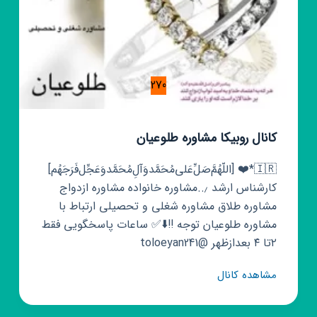
270
کانال روبیکا مشاوره طلوعیان
🇮🇷*❤️ [اللّهُمَّ‌صَلِّ‌عَلی‌مُحَمَّدوَآلِ‌مُحَمَّدوَعَجِّل‌فَرَجَهُم]
کارشناس ارشد ٫..مشاوره خانواده مشاوره ازدواج
مشاوره طلاق مشاوره شغلی و تحصیلی ارتباط با
مشاوره طلوعیان توجه ‼️⬇️✅ ساعات پاسخگویی فقط
۲تا ۴ بعدازظهر @toloeyan241
کانال
مشاهده کانال
روبیکا
مشاوره