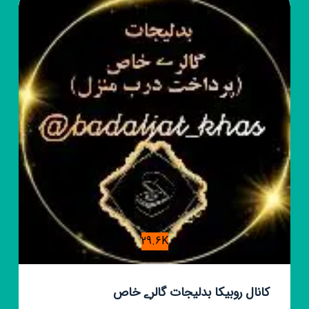
زنانه
مانتو
تونیک
لباس
poshak
almas
شومیز
29.6K
کانال روبیکا بدلیجات گالرے خاص