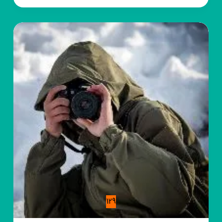
♡آواے
عاشقی♡
129