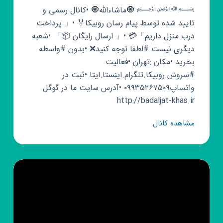
﷽ 🧿ماشاءالله🧿 •کانال رسمی و
تایید شده توسط پیام رسان روبیکا🏅 •「 پرداخت
درب منزل داریم」💳 •「 ارسال رایگان 📦」 •شعبه
دیگری نیست #لطفا توجه کنید❌ •بدون #واسطه
بخرید •مکان :تهران •فعالیت
#سروش.روبیکا.تلگرام.اینستا.ایتا •ثبت در
واتساپ۰۹۹۳۵۲۶۷۵۰۹ •آدرس سایت ما در گوگل
http://badaljat-khas.ir
کانال
مشاهده کانال
روبیکا
بدلیجات
گالرے
خاص