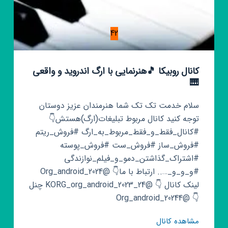
42
کانال روبیکا 🎵هنرنمایی با ارگ اندروید و واقعی
🎹
سلام خدمت تک تک شما هنرمندان عزیز دوستان
توجه کنید کانال مربوط تبلیغات(ارگ)هستش👇
#کانال_فقط_و_فقط_مربوط_به_ارگ #فروش_ریتم
#فروش_ساز #فروش_ست #فروش_پوسته
#اشتراک_گذاشتن_دمو_و_فیلم_نوازندگی
#و_و_و_….. ارتباط با ما👇 @Org_android_2024
لینک کانال 👇 @KORG_org_android_2023_24 چنل
👇 @Org_android_20244
کانال
مشاهده کانال