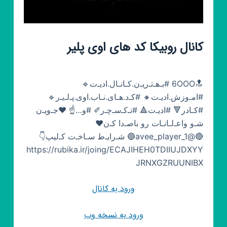
کانال روبیکا کد های اوی پلیر
🔝6OOO #بـ‌هـ‌تـ‌ریـ‌ن.کـانـال.ادیـ‌ت🔹
#امـ‌وزش.ادیـ‌ت🔸 #کـ‌د.هـای.نـاب.اوی.پـ‌لـ‌یـ‌ر🔹
#کـادر🔻 #ادیـ‌ت🔺 #تـ‌کـ‌سـ‌چـ‌ر✐ #و…☝ ❤جـ‌ویـ‌ن
شـ‌و واعـ‌لـانـات رو باصـ‌دا کـ‌ن♥
🔴@avee_player_1🔵 شـ‌رایـ‌ط سـاخـ‌ت کـ‌لیپ👇
https://rubika.ir/joing/ECAJIHEH0TDIIUJDXYY
JRNXGZRUUNIBX
ورود به کانال
ورود به نسخه وب