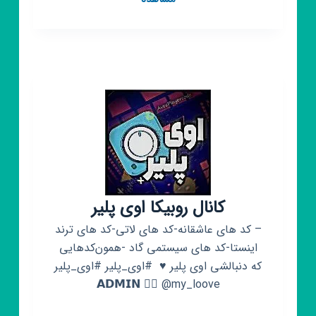
روبیکا
اینشات‌وکد‌اوی‌پلیر
کانال روبیکا اوی پلیر
– کد های عاشقانه-کد های لاتی-کد های ترند
اینستا-کد های سیستمی گاد -همون‌کد‌هایی
که دنبالشی اوی پلیر ♥️ ‌ #اوی_پلیر #اوی_پلیر
‌𝗔𝗗𝗠𝗜𝗡 👇🏼 @my_loove