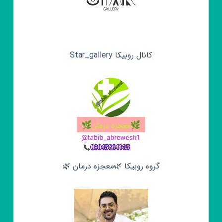
کانال روبیکا Star_gallery
گروه روبیکا 🌿معجزه درمان 🌿