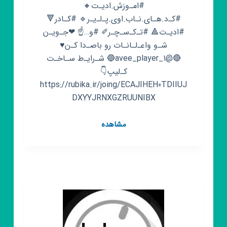
#امـ‌وزش.ادیـ‌ت🔸
#کـ‌د.هـای.نـاب.اوی.پـ‌لـ‌یـ‌ر🔹 #کـادر🔻
#ادیـ‌ت🔺 #تـ‌کـ‌سـ‌چـ‌ر✐ #و…☝ ❤جـ‌ویـ‌ن
شـ‌و واعـ‌لـانـات رو باصـ‌دا کـ‌ن♥
🔴@avee_player_1🔵 شـ‌رایـ‌ط سـاخـ‌ت
کـ‌لیپ👇
https://rubika.ir/joing/ECAJIHEH0TDIIUJ
DXYYJRNXGZRUUNIBX
کانال
مشاهده
روبیکا
✞اوی✘پلیر✞