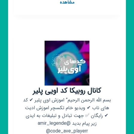
کانال
مشاهده
روبیکا
اوی
پلیر
کانال روبیکا کد اویی پلیر
بسم الله الرحمن الرحیم” ا‌موزش ا‌وی پلیر ✔ کد
های ناب‌‌ ✔ ویدیو خام تکسچر اموزش ادیت
✔ رایگان ✅ جهت تبادل و تبلیغات به ایدی
زیر پیام بدید @amir_legende
@code_ave_playerr