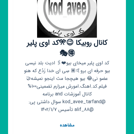
کانال روبیکا 😉🎌کد اوی پلیر
🉐🎭
کد اوی پلیر میخای بیو❤️🖇️ ادیت بلد نیسی
بیو حرفه ای برو🤙🏽 سِی ای خدا زَدُع که هنو
عضو نی😂 بیو هیچجا مث اینجو نمیشه🤝
فیلم.کد.اهنگ.امورش میزارم تضمینی100%
کانال آموزشات and برنامه
@kod_avee_tarfand سوال داشتی پی:
@alif_88 تأسیس 1402/1/7
کانال
مشاهده
روبیکا