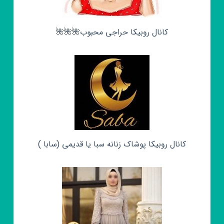
کانال روبیکا حراجی محبوب🌺🌺🌺
کانال روبیکا پوشاک زنانه سبا یا قدیمی (سابا )