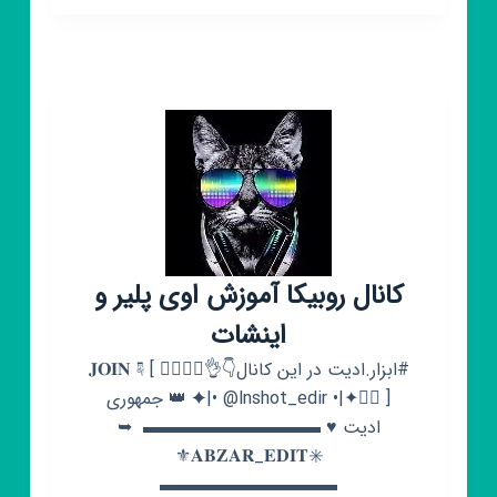
😉
🎌
کد
اوی
پلیر
🉐
🎭
کانال روبیکا آموزش اوی پلیر و
اینشات
#ابزار.ادیت در این کانال👇👌❤️‍🔥❤️‍🔥 𝐉𝐎𝐈𝐍 ☟ [
✦|• @lnshot_edir •|✦🂠⃤ ] 👑 جمهوری
ادیت ♥ ▬▬▬▬▬▬▬▬▬▬ ➥⁦
✳️⁩𝐀𝐁𝐙𝐀𝐑_𝐄𝐃𝐈𝐓⁦⚜️
▬▬▬▬▬▬▬▬▬▬