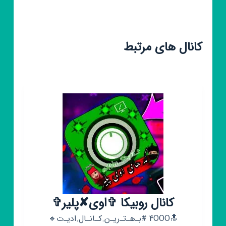
کانال های مرتبط
کانال روبیکا ✞اوی✘پلیر✞
🔝4OOO #بـ‌هـ‌تـ‌ریـ‌ن.کـانـال.ادیـ‌ت🔹