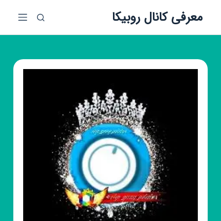
پ
معرفی کانال روبیکا
ر
ش
ب
ه
م
ح
ت
و
ا