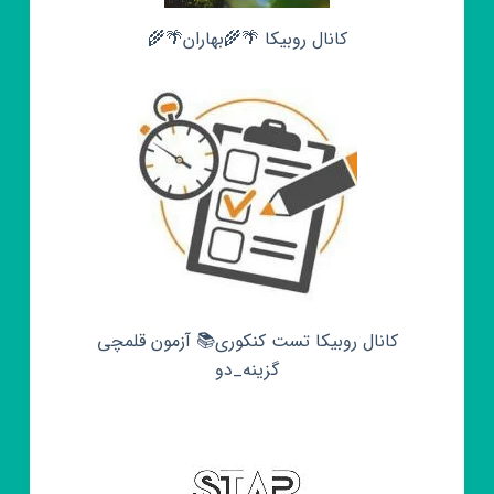
کانال روبیکا 🌴🌾بهاران🌴🌾
کانال روبیکا تست کنکوری📚 آزمون قلمچی‌‌
گزینه_دو