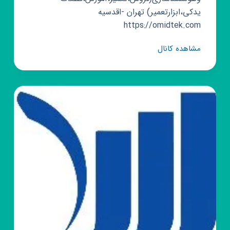
یدکی،ابزارتعمیر) تهران -اقدسیه
https://omidtek.com
کانال
مشاهده کانال
روبیکا
امیدتک