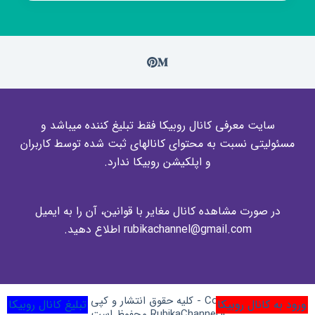
چین
یدک
سایت معرفی کانال روبیکا فقط تبلیغ کننده میباشد و
مسئولیتی نسبت به محتوای کانالهای ثبت شده توسط کاربران
و اپلکیشن روبیکا ندارد.
در صورت مشاهده کانال مغایر با قوانین، آن را به ایمیل
rubikachannel@gmail.com اطلاع دهید.
Copyright © 2026 - کلیه حقوق انتشار و کپی برای وبسایت
ورود به کانال روبیکا
تبلیغ کانال روبیکا
RubikaChannel.ir محفوظ است.