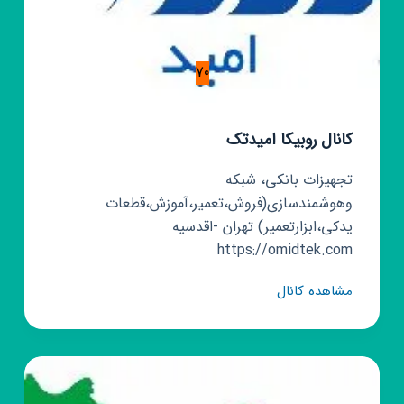
70
کانال روبیکا امیدتک
تجهیزات بانکی، شبکه
وهوشمندسازی(فروش،تعمیر،آموزش،قطعات
یدکی،ابزارتعمیر) تهران -اقدسیه
https://omidtek.com
کانال
مشاهده کانال
روبیکا
امیدتک