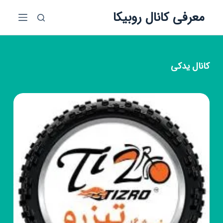
پ
معرفی کانال روبیکا
ر
ش
ب
ه
کانال
یدکی
م
ح
ت
و
ا