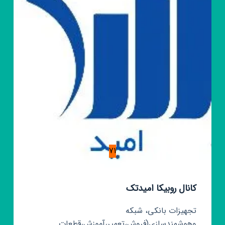
71
کانال روبیکا امیدتک
تجهیزات بانکی، شبکه
وهوشمندسازی(فروش،تعمیر،آموزش،قطعات