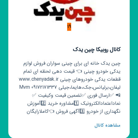
19
کانال روبیکا چین یدک
چین یدک خانه ای برای چینی سواران فروش لوازم
یدکی خودرو چینی 👈 قیمت دهی لحظه ای تمام
قطعات یدکی خودروهای چینی www.chenyadak.ir
لیفان،برلیانس،جک،هایما،جیلی Mvm 09172171337
📲 ✅ارسال فوری ✅تضمین قیمت وکیفیت ✅
نماداعتمادالکترونیک 1️⃣مشاوره خرید 2️⃣آموزش
نگهداری از خودرو 3️⃣آگهی فروش 👈کاملارایگان
کانال
مشاهده کانال
روبیکا