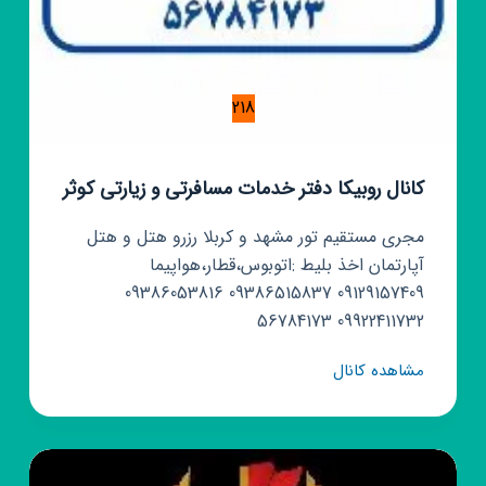
218
کانال روبیکا دفتر خدمات مسافرتی و زیارتی کوثر
مجری مستقیم تور مشهد و کربلا رزرو هتل و هتل
آپارتمان اخذ بلیط :اتوبوس،قطار،هواپیما
09129157409 09386515837 09386053816
09922411732 56784173
کانال
مشاهده کانال
روبیکا
دفتر
خدمات
مسافرتی