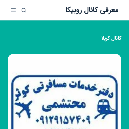
پ
معرفی کانال روبیکا
ر
ش
ب
ه
کانال
کربلا
م
ح
ت
و
ا