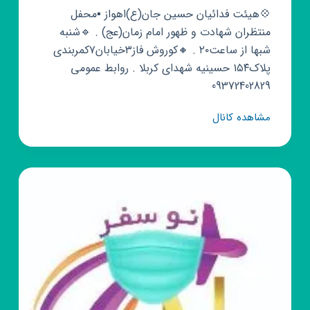
💠هیئت فدائیان حسین جان(ع)اهواز ▪️محفل
منتظران شهادت و ظهور امام زمان(عج) . 🔹شنبه
شبها از ساعت۲۰ . 🔸کوروش فاز۳خیابان۷کمربندی
پلاک۱۵۴ حسینیه شهدای کربلا . روابط عمومی
09372402829
کانال
مشاهده کانال
روبیکا
هیئت
فدائیان
حسین
جان
(ع)
اهواز