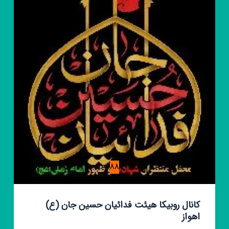
و
زیارتی
کوثر
88
کانال روبیکا هیئت فدائیان حسین جان (ع)
اهواز