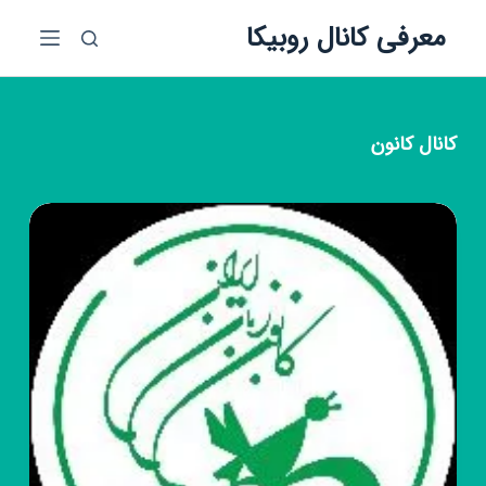
پ
معرفی کانال روبیکا
ر
ش
ب
ه
کانال
کانون
م
ح
ت
و
ا