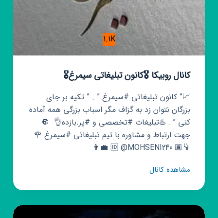
1.1K
کانال روبیکا 🎖️کانون تبلیغاتی سیمرغ🎖️
📈” کانون تبلیغاتی #سیمرغ ” . ” تکیه بر جای
بزرگان نتوان زد به گزاف مگر اسباب بزرگی همه آماده
کنی ” . ♨️تبلیغات #تخصصی و #پر.بازده👌 ‌ 🔘
جهت ارتباط و مشاوره با تیم تبلیغاتی #سیمرغ 🌹
👇🏾 🆔 @MOHSENI240 👨‍💼
کانال
مشاهده کانال
روبیکا
🎖️
کانون
تبلیغاتی