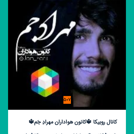
سیمرغ
🎖️
507
کانال روبیکا 🔱کانون هواداران مهرادِ جَم🔱