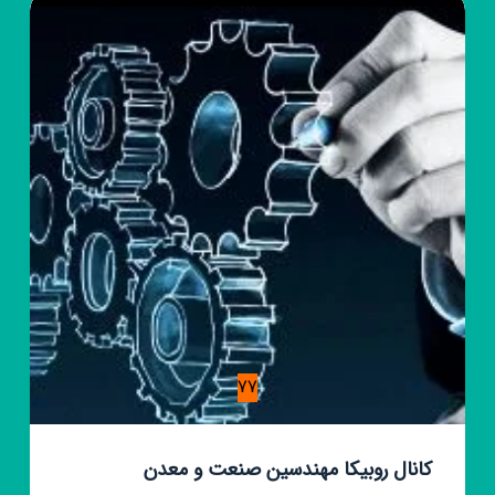
استان
قزوین
(ساماندهی)
77
کانال روبیکا مهندسین صنعت و معدن