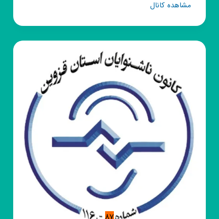
کانال
مشاهده کانال
روبیکا
مرکز
آموزشی
برادران
تنکابن
87