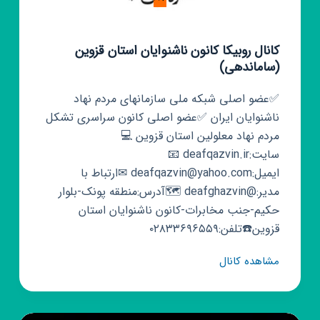
کانال روبیکا کانون ناشنوایان استان قزوین
(ساماندهی)
✅عضو اصلی شبکه ملی سازمانهای مردم نهاد
ناشنوایان ایران ✅عضو اصلی کانون سراسری تشکل
مردم نهاد معلولین استان قزوین 💻
سایت:deafqazvin.ir 📧
ایمیل:deafqazvin@yahoo.com ✉ارتباط با
مدیر:@deafghazvin 🗺آدرس:منطقه پونک-بلوار
حکیم-جنب مخابرات-کانون ناشنوایان استان
قزوین☎️تلفن:۰۲۸۳۳۶۹۶۵۵۹
کانال
مشاهده کانال
روبیکا
کانون
ناشنوایان