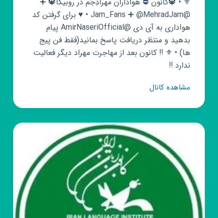
⚜ • 🔱کانون ⛔ هواداران مهرادِجَم در روبیکا🔱 ➕
@Jam_Fans ➕ @MehradJam • ♥️ برای گرفتن کد
هواداری به آی دی @AmirNaseriOfficial پیام
بدهید و منتظر دریافت پاسخ بمانید(فقط فن پیج
ها) • ⚜ ‼ کانون بعد از مهاجرت مهراد دیگر فعالیت
ندارد ‼
کانال
مشاهده کانال
روبیکا
🔱
کانون
هواداران
مهرادِ
جَم
🔱