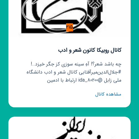
215
کانال روبیکا کانون شعر و ادب
چه باشد شعر؟! آهِ سینه سوزی کز جگر خیزد…!
#جلال‌الدین‌میرآفتابی کانال شعر و ادب دانشگاه
ملی زابل @ida_80200 ارتباط با ادمین
کانال
مشاهده کانال
روبیکا
کانون
شعر
و
ادب