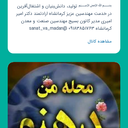
﷽ تولید، دانش‌بنیان‌ و اشتغال‌آفرین
در خدمت مهندسین عزیز کرمانشاه ارادتمند دکتر امیر
امیری مدیر کانون بسیج مهندسین صنعت و معدن
کرمانشاه 09183851763 @sanat_va_madan
کانال
مشاهده کانال
روبیکا
مهندسین
صنعت
و
معدن