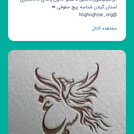
استان گیلان شناسه پیچ حقوقی ⬅️
@hoghoghyar_org
کانال
مشاهده کانال
روبیکا
وکیل
و
مشاورحقوقی
(حقوق
یار)