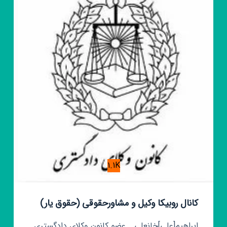
ایران
1.1K
کانال روبیکا وکیل و مشاورحقوقی (حقوق یار)
ابراهیم[علی]خانعلی ـ عضو کانون وکلای دادگستری