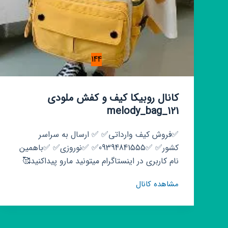
144
کانال روبیکا کیف و کفش ملودی
melody_bag_121
✅فروش کیف وارداتی✅ ✅ ارسال به سراسر
کشور✅ ✅09394841555✅ ✅نوروزی✅ ✅باهمین
نام کاربری در اینستاگرام میتونید مارو پیداکنید🥰
کانال
مشاهده کانال
روبیکا
کیف
و