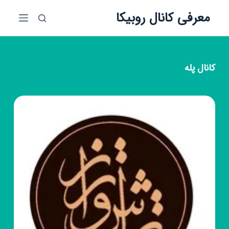
پ
معرفی کانال روبیکا
ر
ش
ب
ه
کانال
پله
م
ح
ت
و
ا