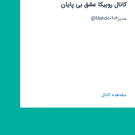
کانال روبیکا عشق بی پایان
مدیرMahdii0904@
کانال
مشاهده کانال
روبیکا
عشق
بی
پایان