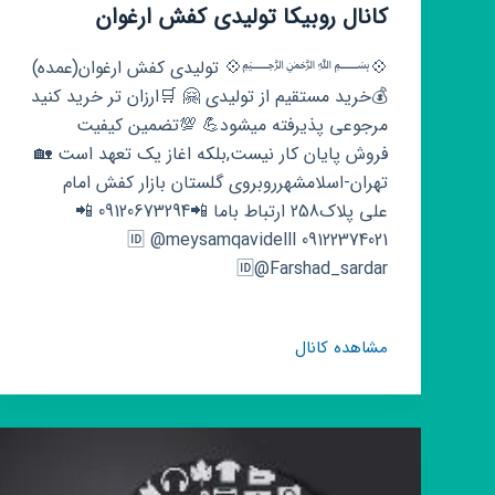
کانال روبیکا تولیدی کفش ارغوان
💠﷽💠 تولیدی کفش ارغوان(عمده)
💰خرید مستقیم از تولیدی 🤗 🛒ارزان تر خرید کنید
مرجوعی پذیرفته میشود💪 💯تضمین کیفیت
فروش پایان کار نیست,بلکه اغاز یک تعهد است 🏡
تهران-اسلامشهرروبروی گلستان بازار کفش امام
علی پلاک258 ارتباط باما 📲09120673294 📲
09122374021 🆔️ @meysamqavidelll
🆔@Farshad_sardar
کانال
مشاهده کانال
روبیکا
تولیدی
کفش
ارغوان