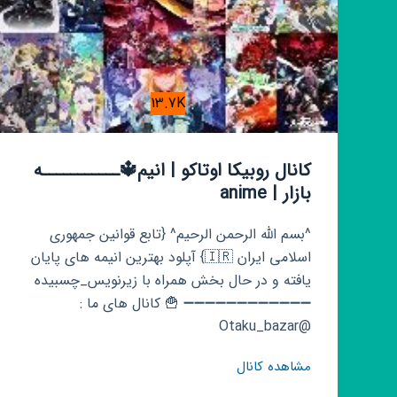
13.7K
کانال روبیکا اوتاکو | انیم🔱ـــــــــــه
بازار | anime
^بسم الله الرحمن الرحیم^ {تابع قوانین جمهوری
اسلامی ایران 🇮🇷} آپلود بهترین انیمه های پایان
یافته و در حال بخش همراه با زیرنویس_چسبیده
➖➖➖➖➖➖➖➖➖➖➖➖ 🍟 کانال های ما :
@Otaku_bazar
کانال
مشاهده کانال
روبیکا