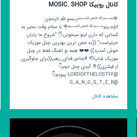
کانال روبیکا MOSIC. SHOP
🌹﷽بِـسمِ اللّٰهِ الرَحمٰنِ
الرَّحـیم﷽🌹 ‌با سلام وقت بخیر به
کسانی که دارن اینو میخونن🖐 “شروع ما پایان
خیلیاست” ((به خفن ترین بهترین چنل موزیک
خوش آمدید)) ❤️❤️ همه نو اهنگ فقط در چنل
موزیک شاپ🫡 #جانم_فدای_رهبر((برای جلوگیری
از فیلتری))🤞 آیدی چنل دوم👇
@LORDOFTHELOSTFF پیویم👇
@G_A_N_G_S_T_E_R
کانال
مشاهده کانال
روبیکا
MOSIC.
SHOP