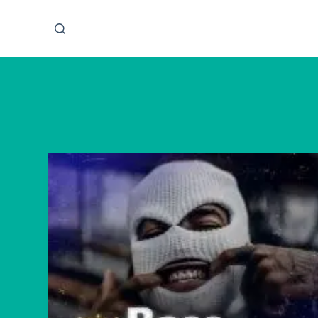
پ
ر
ش
ب
ه
م
ح
ت
و
ا