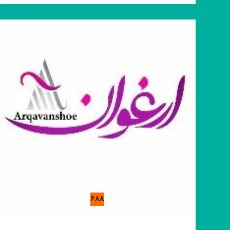
اوتاکو
|
انیم
🔱
ـــــــــــه
بازار
|
anime
688