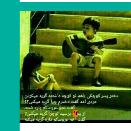
『کلیپ
لوتی』
🔥
👽
لوتی
لوتی
لوتی
94