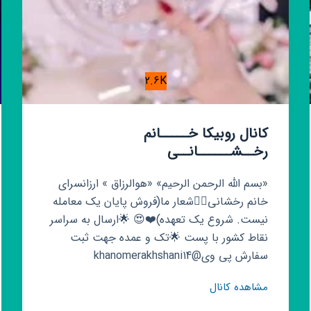
2.6K
کانال روبیکا خـــــانم
رخــشــــــانــی
«بسم الله الرحمن الرحیم» «هوالرزاق » ارزانسرای
خانم رخشانی👈🏻شعار ما(فروش پایان یک معامله
نیست. شروع یک تعهده)❤️😍 🌟ارسال به سراسر
نقاط کشور با پست 🌟تک و عمده جهت ثبت
سفارش پی وی@khanomerakhshani14
کانال
مشاهده کانال
روبیکا