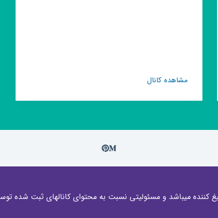
کانال
مشاهده کانال
روبیکا
°kafe
gham°
غ کننده میباشد و مسئولیتی نسبت به محتوای کانالهای ثبت شده توسط 