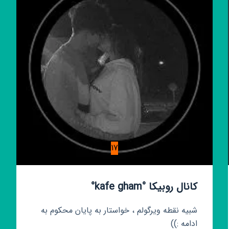
17
کانال روبیکا °kafe gham°
شبیه نقطه ویرگولم ، خواستار به پایان محکوم به
ادامه :))