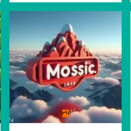
خـــــانم
رخــشــــــانــی
391