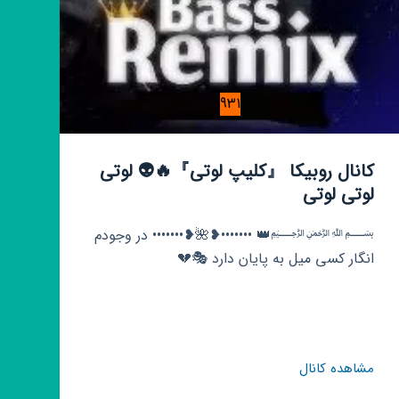
931
کانال روبیکا 『کلیپ لوتی』🔥👽 لوتی
لوتی لوتی
﷽👑 •••••••❥🌺❥••••••• در وجودم
انگار کسی میل به پایان دارد 🎭💔
کانال
مشاهده کانال
روبیکا