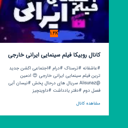
1.4K
کانال روبیکا فیلم سینمایی ایرانی خارجی
#عاشقانه #ترسناک #درام #اجتماعی اکشن جدید
ترین فیلم سینمایی ایرانی خارجی 😍 ادمین
@Alisunaz سریال های درحال پخش #نیسان آبی
فصل دوم #دفتر یادداشت #داوینچیز
کانال
مشاهده کانال
روبیکا
فیلم
سینمایی