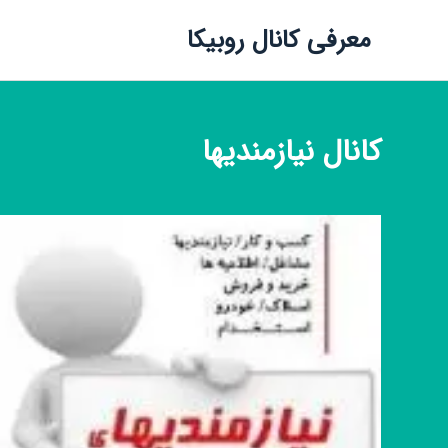
معرفی کانال روبیکا
کانال
نیازمندیها