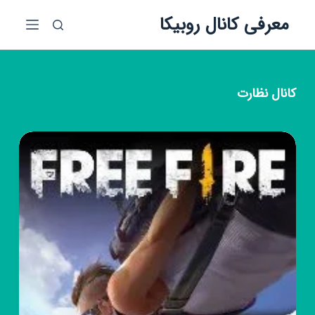
پ
معرفی کانال روبیکا
ر
ش
ب
ه
کانال
نظارت
م
ح
ت
و
ا