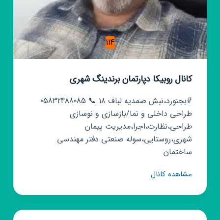
114
کانال روبیکا دپارتمان برندینگ شهری
#بجنورد،نبش صمدیه لباف ۱۸ 📞 05832488085
طراحی داخلی و نما/بازسازی و نوسازی
طراحی،نظارت،اجرا،مدیریت پیمان
شهری،روستایی،سوله صنعتی دفتر مهندسی
ساختمان
کانال
مشاهده کانال
روبیکا
دپارتمان
برندینگ