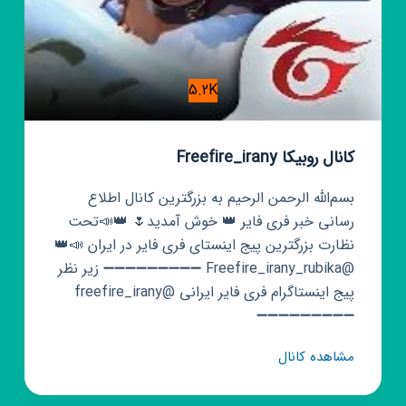
5.2K
کانال روبیکا Freefire_irany
بسم‌الله الرحمن الرحیم به بزرگترین کانال اطلاع
رسانی خبر فری فایر 👑 خوش آمدید🌷 👑📣تحت
نظارت بزرگترین پیج اینستای فری فایر در ایران 📣👑
@Freefire_irany_rubika ➖➖➖➖➖➖➖➖➖ زیر نظر
پیج اینستاگرام فری فایر ایرانی @freefire_irany
➖➖➖➖➖➖➖➖➖
کانال
مشاهده کانال
روبیکا
Freefire_irany