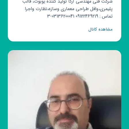
شرکت فنی مهندسی آرکا تولید کننده یوبوت، قالب
پلیمری،وافل طراحی معماری وسازه،نظارت واجرا
تماس : 09122469219 03136200041-3
کانال
مشاهده کانال
روبیکا
arkacompany
.co