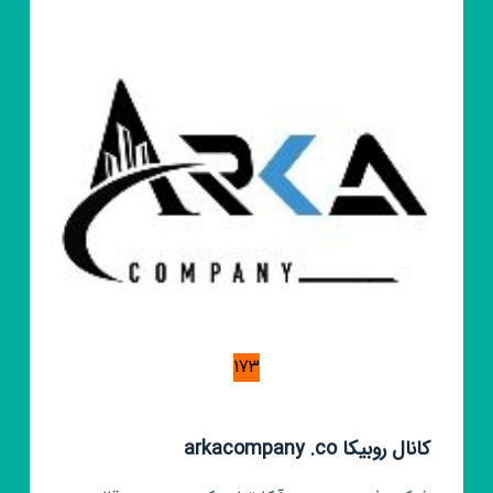
گویی
کودکان
173
کانال روبیکا arkacompany .co