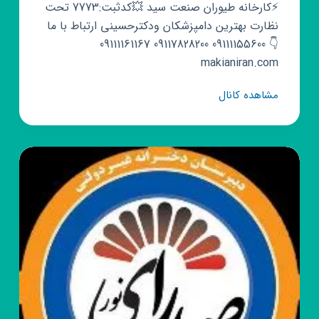
⚡کارخانه طیوران صنعت سید 💥کدثبت:7773 تحت
نظارت بهترین دامپزشکان ودکترحسینی ارتباط با ما
👇 09111155600 09117828200 09111161167
makianiran.com
کانال
مشاهده کانال
روبیکا
شرکت
طیوران
صنعت
سید