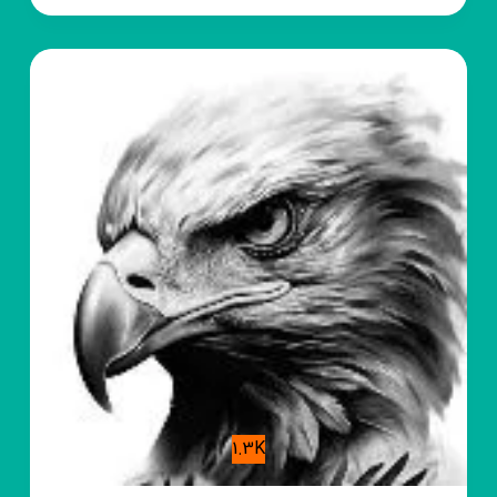
|
زِندگی
🕊|
1.3K