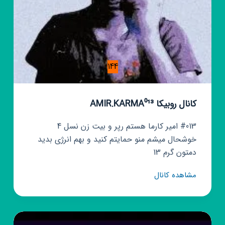
144
کانال روبیکا AMIR.KARMA⁰¹³
#013 امیر کارما هستم رپر و بیت زن نسل 4
خوشحال میشم منو حمایتم کنید و بهم انرژی بدید
دمتون گرم 13
کانال
مشاهده کانال
روبیکا
AMIR.KARMA⁰¹³