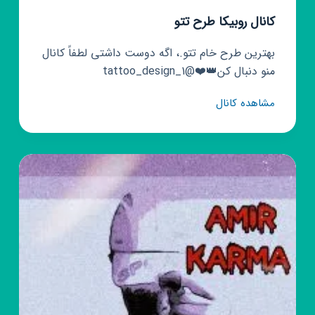
کانال روبیکا طرح تتو
بهترین طرح خام تتو.، اگه دوست داشتی لطفاً کانال
منو دنبال کن👑❤️@tattoo_design_1
کانال
مشاهده کانال
روبیکا
طرح
تتو