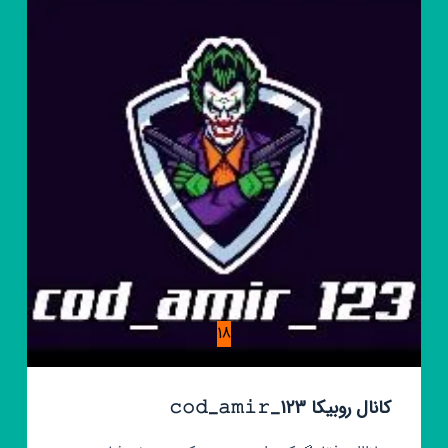
18
کانال روبیکا 𝚌𝚘𝚍_𝚊𝚖𝚒𝚛_123