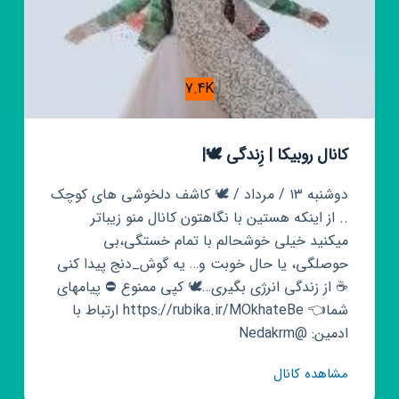
7.4K
کانال روبیکا | زِندگی 🕊|
دوشنبه ۱۳ / مرداد / 🕊 کاشف دلخوشی های کوچک
.. از اینکه هستین با نگاهتون کانال منو زیباتر
میکنید خیلی خوشحالم با تمام خستگی،بی
حوصلگی، یا حال خوبت و… یه گوش_دنج پیدا کنی
☕️ از زندگی انرژی بگیری…🕊 کپی ممنوع ⛔ پیامهای
شما👈 https://rubika.ir/MOkhateBe ارتباط با
ادمین: @Nedakrm
کانال
مشاهده کانال
روبیکا