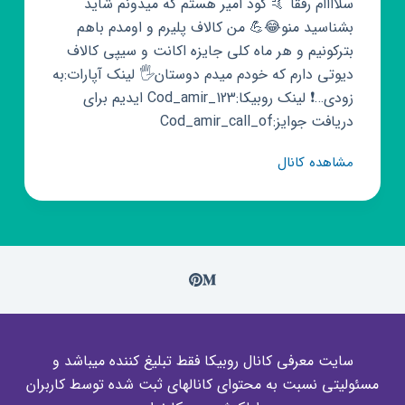
سلاااام رفقا 🤙 کود امیر هستم که میدونم شاید
بشناسید منو😂💪 من کالاف پلیرم و اومدم باهم
بترکونیم و هر ماه کلی جایزه اکانت و سیپی کالاف
دیوتی دارم که خودم میدم دوستان🖐️ لینک آپارات:به
زودی…❗ لینک روبیکا:Cod_amir_123 ایدیم برای
دریافت جوایز:Cod_amir_call_of
کانال
مشاهده کانال
روبیکا
𝚌𝚘𝚍_𝚊𝚖𝚒𝚛_123
سایت معرفی کانال روبیکا فقط تبلیغ کننده میباشد و
مسئولیتی نسبت به محتوای کانالهای ثبت شده توسط کاربران