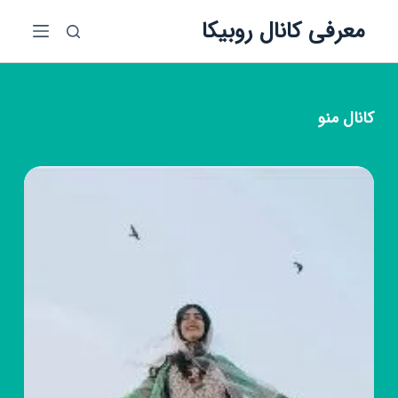
پ
معرفی کانال روبیکا
ر
ش
ب
ه
کانال
منو
م
ح
ت
و
ا