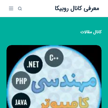
پ
معرفی کانال روبیکا
ر
ش
ب
ه
کانال
مقالات
م
ح
ت
و
ا