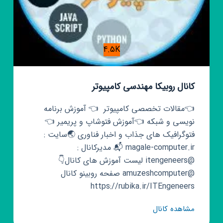
4.5K
کانال روبیکا مهندسی کامپیوتر
👈مقالات تخصصی کامپیوتر ‌ 👈 آموزش برنامه
نویسی و شبکه 👈آموزش فتوشاپ و پریمیر 👈
فتوگرافیک های جذاب و اخبار فناوری 🌏سایت :
magale-computer.ir 📬 مدیرکانال :
@itengeneers لیست آموزش های کانال👇
@amuzeshcomputer صفحه روبینو کانال
https://rubika.ir/ITEngeneers
کانال
مشاهده کانال
روبیکا