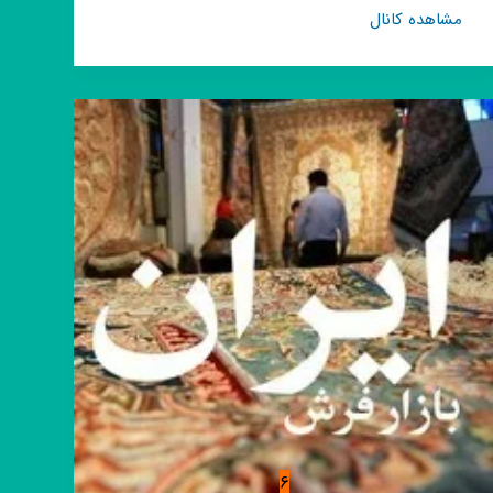
کانال
مشاهده کانال
روبیکا
شرکت
تولیدی
بازرگانی
فرش
آینده
6