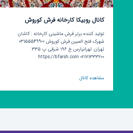
کانال روبیکا کارخانه فرش کوروش
تولید کننده برتر فرش ماشینی کارخانه : کاشان
شهرک فتح المبین فرش کوروش 03155549900
تهران: تهرانپارس خ ۱۹۶ شرقی پ ۳۳۵
02171333200 https://bfarsh.com
کانال
مشاهده کانال
روبیکا
کارخانه
فرش
کوروش