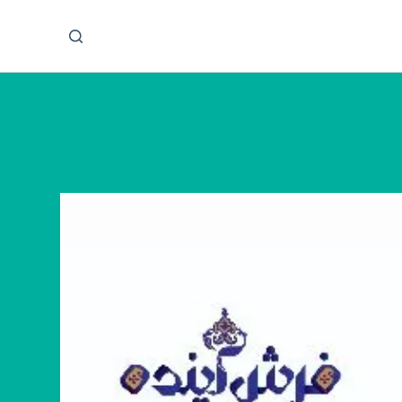
پ
ر
ش
ب
ه
م
ح
ت
و
ا