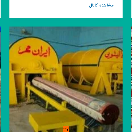
کانال
مشاهده کانال
روبیکا
ایران
☕️
موزیک
کلیپ
رایگان
37