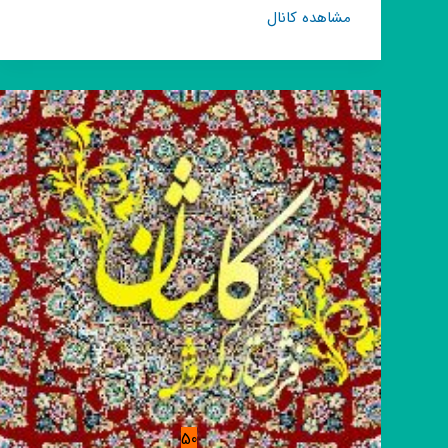
کانال
مشاهده کانال
روبیکا
˼
🎮
کلاچ
مود
شده
🕹
˹
⦉😹
رایگان
👉🏾⦊
50