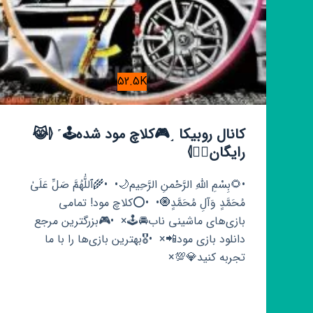
52.5K
کانال روبیکا ˼🎮کلاچ مود شده🕹˹ ⦉😹
رایگان👉🏾⦊
•🌻بِسْمِ اللهِ الرَّحْمنِ الرَّحِیم🌙• ‌‌ ‌•🌾ٱللَّٰهُمَّ صَلِّ عَلَىٰ
مُحَمَّدٍ وَآلِ مُحَمَّدٍ🧿• ‌‌ •⭕️کلاچ مود!‌ تمامی
بازی‌های ماشینی ناب🚘🕹× ‌ ‌•🎮بزرگترین مرجع
دانلود بازی مود📲× ‌‌ ‌•🎖بھترین بازی‌ها را با ما
تجربه کنید💎💯×