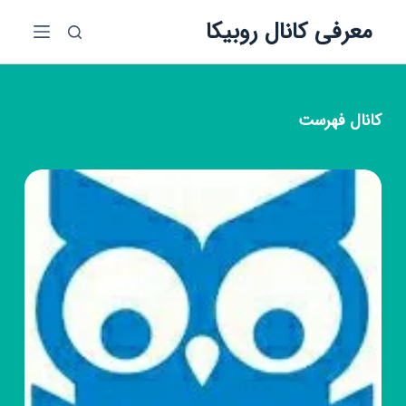
پ
معرفی کانال روبیکا
ر
ش
ب
ه
کانال
فهرست
م
ح
ت
و
ا