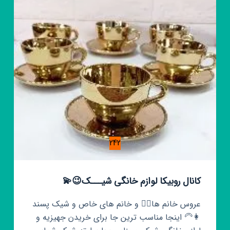
عروس
صمدی
242
کانال روبیکا لوازم خانگی شیـــک😉💫
عروس خانم ها👰‍♀ و خانم های خاص و شیک پسند
👩‍🦳 اینجا مناسب ترین جا برای خریدن جهیزیه و