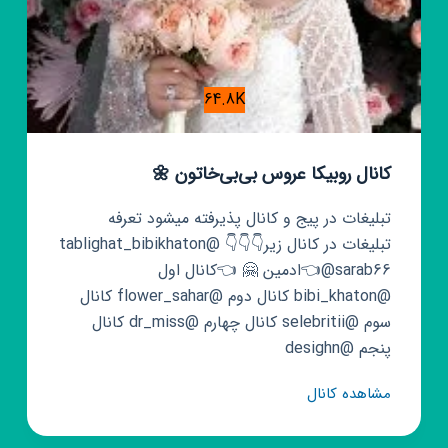
64.8K
کانال روبیکا عروس بی‌بی‌خاتون 🌼
تبلیغات در پیج و کانال پذیرفته میشود تعرفه
تبلیغات در کانال زیر👇👇👇 @tablighat_bibikhaton
@sarab66👈ادمین 🤗 👈کانال اول
@bibi_khaton کانال دوم @flower_sahar کانال
سوم @selebritii کانال چهارم @dr_miss کانال
پنجم @desighn
کانال
مشاهده کانال
روبیکا
عروس