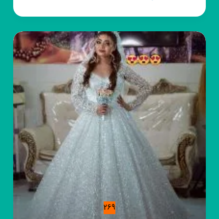
روبیکا
نقره
کرمانی
269