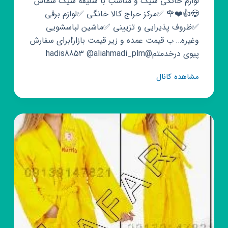
لوازم خانگی شیک و مناسب با سلیقه شیک شماس
😍👍❤️🌹 ✅مرکز حراج کالا خانگی ✅لوازم برقی
✅ظروف پذیرایی و تزیینی ✅ماشین لباسشویی
وغیره… ب قیمت عمده و زیر قیمت بازار❗️برای سفارش
پیوی درخدمتم@hadis8853 @aliahmadi_plm
کانال
مشاهده کانال
روبیکا
لوازم
خانگی
شیـــک
😉
💫