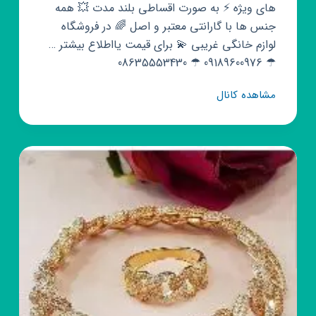
های ویژه ⚡️ به صورت اقساطی بلند مدت 💥 همه
جنس ها با گارانتی معتبر و اصل 🌈 در فروشگاه
لوازم خانگی غریبی 💫 برای قیمت یااطلاع بیشتر …
☂ 09189600976 ☂ 08635553430
کانال
مشاهده کانال
روبیکا
فروشگاه
لوازم
خانگی
(غریبی)