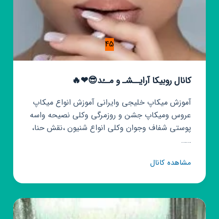
45
کانال روبیکا آرایــشـ و مــُد😎❤🔥
آموزش میکاپ خلیجی وایرانی آموزش انواع میکاپ
عروس ومیکاپ جشن و روزمرگی وکلی نصیحه واسه
پوستی شفاف وجوان وکلی انواع شنیون ،نقش حنا،
……
کانال
مشاهده کانال
روبیکا
آرایــشـ
و
مــُد