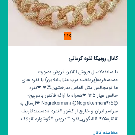
1.1K
کانال روبیکا نقره کرمانی
با سابقه۷سال فروش انلاین فروش بصورت
عمده،خرده(پرداخت درب منزل،انلاین) با نقره های
ما تومجالس مثل الماس بدرخشین😍❤ ❤نقره
خالص عیار ۹۲۵ ❤همراه با ارائه فاکتور بادوپیج؛
@Nogrekermani @Nogrekermani925 ❤ارسال به
سراسر ایران و خارج از کشور #نقره #دستبندظریف
#نقره۹۲۵ #النگوی_نقره #عروس #گوشواره #پلاک
کانال
مشاهده کانال