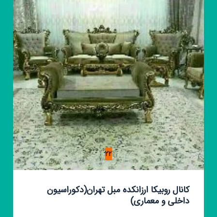
😎
❤
🔥
22
کانال روبیکا ارزانکده مبل تهران(دکوراسیون
داخلی و معماری)