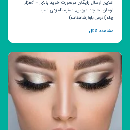
انلاین ارسال رایگان درصورت خرید بالای 600هزار
تومان. خنچه عروس. سفره نامزدی.شب
چله(ادرس:بلوارشاهنامه)
کانال
مشاهده کانال
روبیکا
mozhgan
abdi