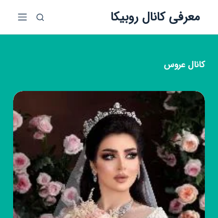
پ
معرفی کانال روبیکا
ر
ش
ب
ه
کانال
عروس
م
ح
ت
و
ا