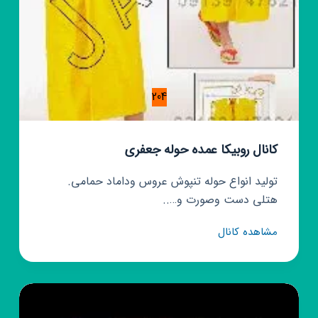
204
کانال روبیکا عمده حوله جعفری
تولید انواع حوله تنپوش عروس وداماد حمامی.
هتلی دست وصورت و…..
کانال
مشاهده کانال
روبیکا
عمده
حوله
جعفری