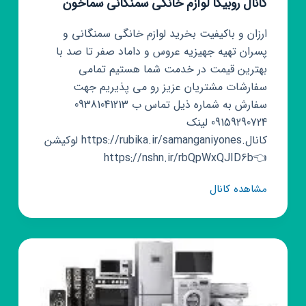
کانال روبیکا لوازم خانگی سمنگانی سماخون
ارزان و باکیفیت بخرید لوازم خانگی سمنگانی و
پسران تهیه جهیزیه عروس و داماد صفر تا صد با
بهترین قیمت در خدمت شما هستیم تمامی
سفارشات مشتریان عزیز رو می پذیریم جهت
سفارش به شماره ذیل تماس ب 09381041213
09159290724 لینک
کانال.https://rubika.ir/samanganiyones لوکیشن‌
👈https://nshn.ir/rbQpWxQJID6b
کانال
مشاهده کانال
روبیکا
لوازم
خانگی
سمنگانی
سماخون