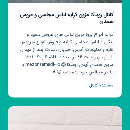
کانال روبیکا مزون کرایه لباس مجلسی و عروس
صمدی
کرایه انواع بروز ترین لباس های عروس سفید و
رنگی و لباس مجلسی کرایه و فروش انواع سرویس
نقره و بدلیجات آدرس: خیابان رسالت بعد از میدان
بار نوغان رسالت 64 نرسیده به قائم 2 پلاک 15/1
مزون صمدی آیدی روبیکا:@mezonsamadi0051 با
ما در مجالس خود بدرخشید😉🌟
کانال
مشاهده کانال
روبیکا
مزون
کرایه
لباس
مجلسی
و