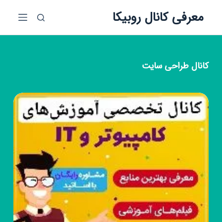
پ
معرفی کانال روبیکا
ر
ش
ب
ه
کانال
طراحی سایت
م
ح
ت
و
ا