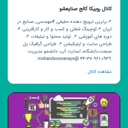
کانال روبیکا کالج صنایعشو
📌برترین ترویج دهنده حقیقی #مهندسی_صنایع در
ایران 📌کوچینگ شغلی و کسب و کار و کارآفرینی 📌
دوره های آموزشی 📌 تولید محتوا و تبلیغات 📌
طراحی سایت و اپلیکیشن 📌 طراحی گرافیک پل
صنعت،دانشگاه، استارت آپ، دانشجو مدیریت
:0939-961-37-44 @mohandesesanaye
کانال
مشاهده کانال
روبیکا
کالج
صنایعشو