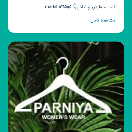
ثبت سفارش و تبادل👇 @madahi315
کانال
مشاهده کانال
روبیکا
گالری
انگشتر
نقره
٣١۵