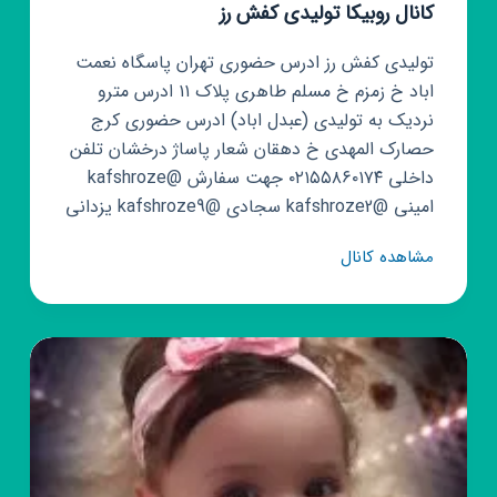
کانال روبیکا تولیدی کفش رز
تولیدی کفش رز ادرس حضوری تهران پاسگاه نعمت
اباد خ زمزم خ مسلم طاهری پلاک ۱۱ ادرس مترو
نردیک به تولیدی (عبدل اباد) ادرس حضوری کرج
حصارک المهدی خ دهقان شعار پاساژ درخشان تلفن
داخلی ۰۲۱۵۵۸۶۰۱۷۴ جهت سفارش @kafshroze
امینی @kafshroze2 سجادی @kafshroze9 یزدانی
کانال
مشاهده کانال
روبیکا
تولیدی
کفش
رز