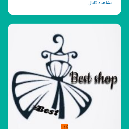
کانال
مشاهده کانال
روبیکا
تولیدی
موعود،
(عمده)
1.1K