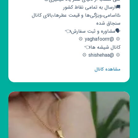
🚚ارسال به تمامی نقاط کشور
♨️اسامی،ویژگی‌ها و قیمت عطرها،بالای کانال
سنجاق شده
🗣مشاوره و ثبت سفارش👈
💠 @yaghafoorrr 💠
کانال شیشه ها👈
💠 @shishehaa 💠
کانال
مشاهده کانال
روبیکا
🏺
عطردونی
🏺