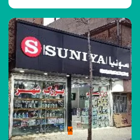
روبیکا
سیسمونی
نینیمون
1K