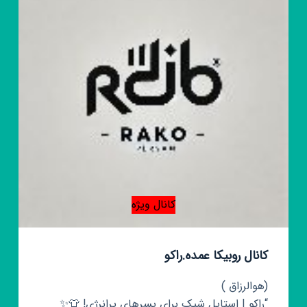
کانال ویژه
کانال روبیکا عمده.راکو
(هوالرزاق )
“راکو | استایل شیک برای پسرهای پرانرژی! 👕✨