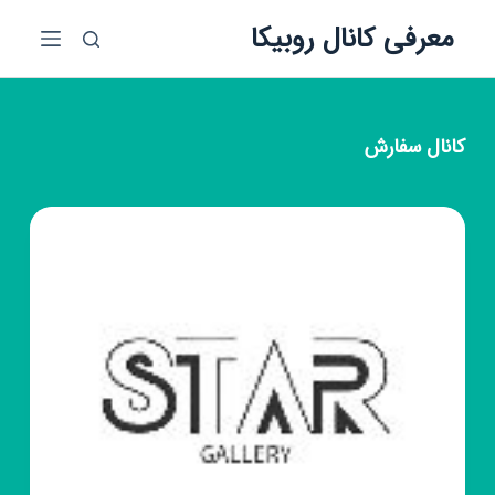
پ
معرفی کانال روبیکا
ر
ش
ب
ه
کانال
سفارش
م
ح
ت
و
ا