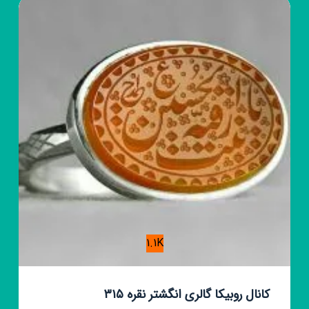
عمده
بچگانه
💚
🔍
1.1K
کانال روبیکا گالری انگشتر نقره ٣١۵