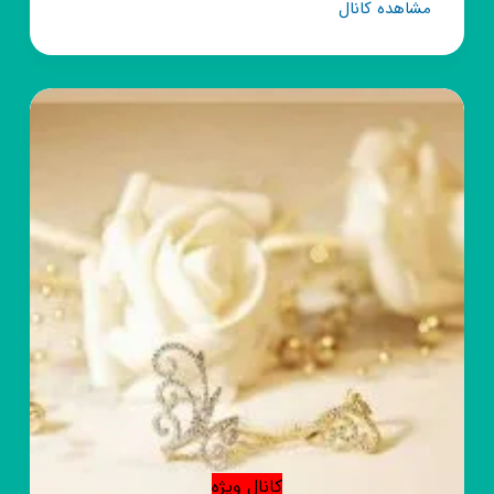
کانال
مشاهده کانال
روبیکا
تولیدی
کفش
مشهد
(قدس
خراسان)
عمده
فروشی
کانال ویژه