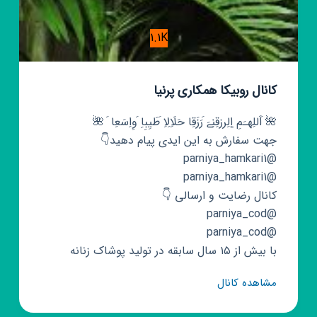
1.1K
کانال روبیکا همکاری پرنیا
🌺 َاَللِهـَمِ ِاِلِرزقِنِےَ َرَزَقِا حَلَاِلِاِ َطَیِبِاِ َوِاِسَعِا َ 🌺
جهت سفارش به این ایدی پیام دهید👇
@parniya_hamkari1
@parniya_hamkari1
کانال رضایت و ارسالی 👇
@parniya_cod
@parniya_cod
با بیش از ۱۵ سال سابقه در تولید پوشاک زنانه
کانال
مشاهده کانال
روبیکا
همکاری