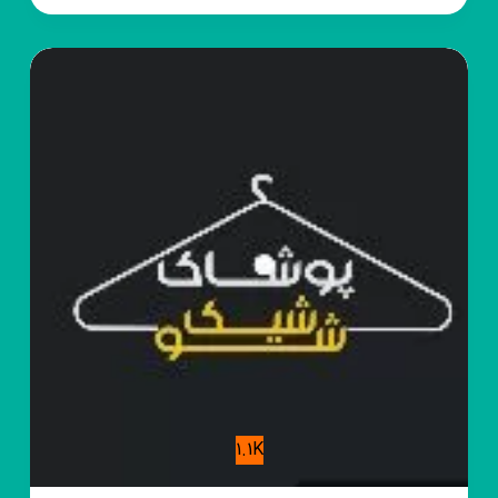
همکاری
و
عمده
💚
best
💚
1.1K