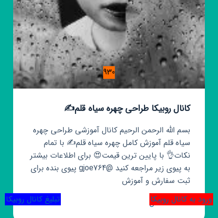
930
کانال روبیکا طراحی چهره سیاه قلم✍
بسم الله الرحمن الرحیم کانال آموزشی طراحی چهره
سیاه قلم آموزش کامل چهره سیاه قلم✍ با تمام
نکات👌 با پایین ترین قیمت😍 برای اطلاعات بیشتر
به پیوی زیر مراجعه کنید @gjoe764 پیوی بنده برای
ثبت سفارش و آموزش
ورود به کانال روبیکا
تبلیغ کانال روبیکا
کانال
مشاهده کانال
روبیکا