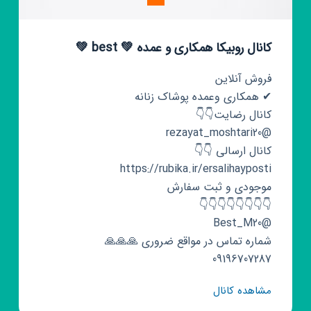
کانال روبیکا همکاری و عمده 💚 best 💚
فروش آنلاین
✔ همکاری وعمده پوشاک زنانه
کانال رضایت👇👇
@rezayat_moshtari20
کانال ارسالی 👇👇
https://rubika.ir/ersalihayposti
موجودی و ثبت سفارش
👇👇👇👇👇👇👇👇
@Best_M20
شماره تماس در مواقع ضروری 🙏🙏🙏
09196707287
کانال
مشاهده کانال
روبیکا