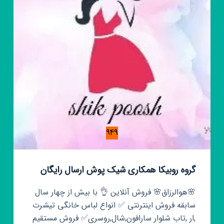
949
گروه روبیکا همکاری شیک پوش ارسال رایگان
🌸هوالرزاق🌸 فروش آنلاین 👌 با بیش از چهار سال
سابقه فروش اینترنتی ✅️ انواع لباس خانگی تیشرت
,ار ,تاب شلوار سارافون,شال,روسری✅️ فروش مستقیم