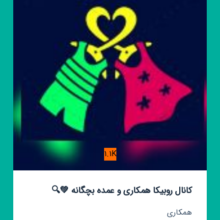
شو
🛍
1.1K
کانال روبیکا همکاری و عمده بچگانه 💚🔍
همکاری