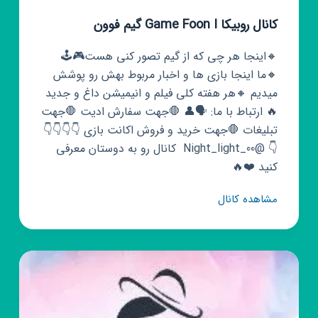
کانال روبیکا Game Foon I گیم فوون
🔸اینجا هر چی که از گیم تصور کنی هست🎮🕹️
🔸ما اینجا بازی ها و اخبار مربوط بهش رو پوشش
میدیم 🔸هر هفته کلی فیلم و انیمیشن داغ و جدید
🔥 ارتباط با ما: 🗣️👤 🛑جهت سفارش ادیت 🛑جهت
تبلیغات 🛑جهت خرید و فروش اکانت بازی ‌👇👇👇👇
👇 @Night_light_00 ‌ کانال رو به دوستان معرفی
کنید ❤️🔥
کانال
مشاهده کانال
روبیکا
Game
Foon
I
گیم
فوون