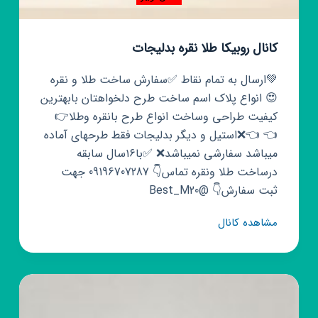
کانال روبیکا طلا نقره بدلیجات
💚ارسال به تمام نقاط ✅سفارش ساخت طلا و نقره
😍 انواع پلاک اسم ساخت طرح دلخواهتان بابهترین
کیفیت طراحی وساخت انواع طرح بانقره وطلا👉
👈 👈❌استیل و دیگر بدلیجات فقط طرحهای آماده
میباشد سفارشی نمیباشد❌ ✅با۱۶سال سابقه
درساخت طلا ونقره تماس👇 09196707287 جهت
ثبت سفارش👇 @Best_M20
کانال
مشاهده کانال
روبیکا
طلا
نقره
بدلیجات