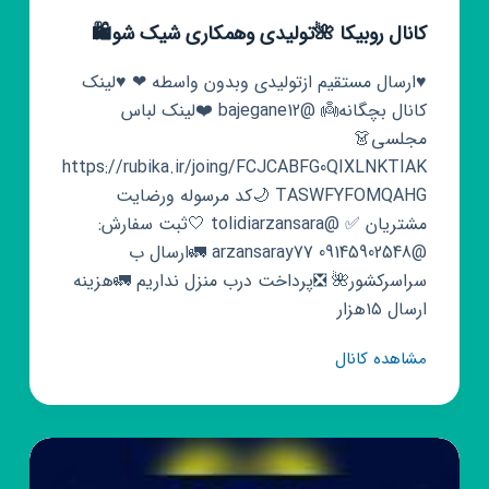
کانال روبیکا 🌺تولیدی وهمکاری شیک شو🛍
♥ارسال مستقیم ازتولیدی وبدون واسطه ❤ ♥لینک
کانال بچگانه👼 @bajegane12 ❤️لینک لباس
مجلسی👗
https://rubika.ir/joing/FCJCABFG0QIXLNKTIAK
TASWFYFOMQAHG 🌙کد مرسوله ورضایت
مشتریان ✅️ @tolidiarzansara 🤍ثبت سفارش:
@arzansaray77 09145902548 🚛ارسال ب
سراسرکشور🌺 ❎️پرداخت درب منزل نداریم 🚛هزینه
ارسال ۱۵هزار
کانال
مشاهده کانال
روبیکا
🌺
تولیدی
وهمکاری
شیک