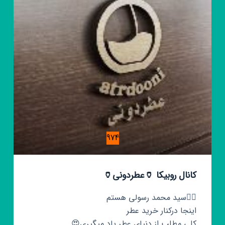
974
کانال روبیکا 🏺عطردونی🏺
🤵‍♂️سید محمد رسولی هستم
اینجا درکنار خرید عطر
کلی مطلب از دنیای عطر یاد میگیری😍