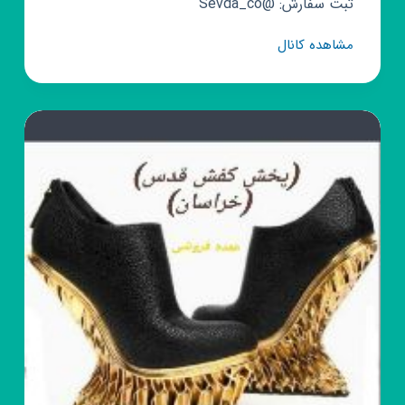
ثبت سفارش: @Sevda_co
کانال
مشاهده کانال
روبیکا
Star_gallery