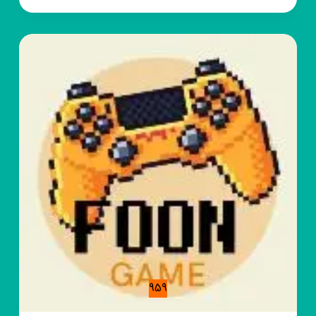
گالری
نقره
و
بدلیجات
الماس
حسب
ان
الله
و
نعم
الوکیل
959