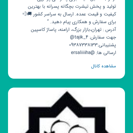
تولید و پخش تیشرت بچگانه پسرانه با بهترین
کیفیت و قیمت عمده. ارسال به سراسر کشور 🚚💨
برای سفارش و همکاری پیام دهید. “
آدرس : تهران،بازار بزرگ، ارامنه، پاساژ کاسپین
جهت سفارش: tajik_4@
پشتیبانی:09387338133
ارسالی ها: @ersaliiiiha
کانال
مشاهده کانال
روبیکا
عمده.راکو