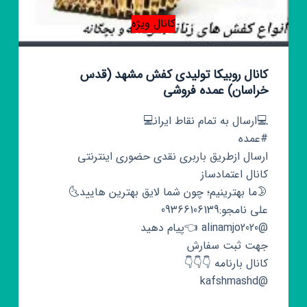
کانال ویژه
کانال روبیکا تولیدی کفش مشهد (قدس
خراسان) عمده فروشی
💻ارسال به تمام نقاط ایران‍💻
#عمده
ارسال ازطریق باربری نقدی حضوری اینترنتی
کانال اعتمادساز
🌛ما بهترینیم؛ چون شما لایق بهترین هایید🌜
علی نامجو:09366106139
@alinamjo2020 👈پیام دهید
جهت ثبت سفارش
کانال بارنامه 👇👇👇
@kafshmashd