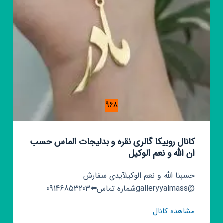
968
کانال روبیکا گالری نقره و بدلیجات الماس حسب
ان الله و نعم الوکیل
حسبنا الله و نعم الوکیلآیدی سفارش
@galleryyalmassشماره تماس⬅️09146853203
کانال
مشاهده کانال
روبیکا