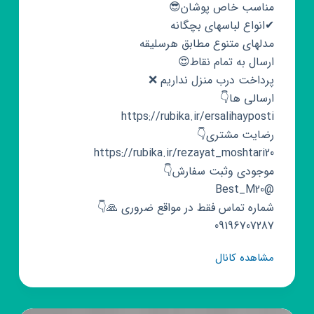
مناسب خاص پوشان😎
✔انواع لباسهای بچگانه
مدلهای متنوع مطابق هرسلیقه
ارسال به تمام‌‌ نقاط😍
پرداخت درب منزل نداریم ❌
ارسالی ها👇
https://rubika.ir/ersalihayposti
رضایت مشتری👇
https://rubika.ir/rezayat_moshtari20
موجودی وثبت سفارش👇
@Best_M20
شماره تماس فقط در مواقع ضروری 🙏👇
09196707287
کانال
مشاهده کانال
روبیکا
همکاری
و