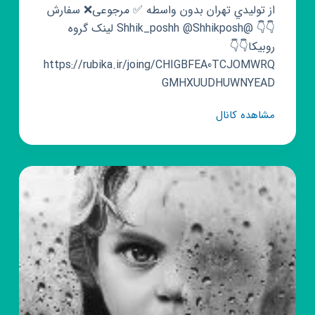
از توليدي تهران بدون واسطه ✅️ مرجوعی❌️ سفارش
👇👇 @Shhik_poshh @Shhikposh لینک گروه
روبیکا👇👇
https://rubika.ir/joing/CHIGBFEA0TCJOMWRQ
GMHXUUDHUWNYEAD
گروه
مشاهده کانال
روبیکا
همکاری
شیک
پوش
ارسال
رایگان