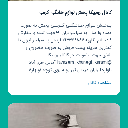
کانال روبیکا پخش لوازم خانگی کرمی
پـخـش لـوازم خـانـگـی کـرمـی پخش به صورت
عمده وارسال به سراسرایران 🌹جهت ثبت و سفارش
🌹 خانم آقای09332688612 ارسال به سراسر ایران با
کمترین هزینه پست فروش به صورت حضوری و
آنلای جهت عضویت در کانال روبیکا
@lavazem_khanegi_karami آدرس خرم آباد
بلوارجانبازان میدان تیر روبه روی کوچه نوبهار8
کانال
مشاهده کانال
روبیکا
پخش
لوازم
خانگی
کرمی