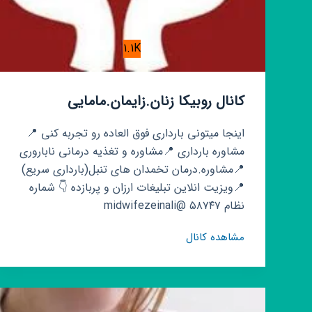
1.1K
کانال روبیکا زنان.زایمان.مامایی
اینجا میتونی بارداری فوق العاده رو تجربه کنی 📍
مشاوره بارداری 📍مشاوره و تغذیه درمانی ناباروری
📍مشاوره.درمان تخمدان های تنبل(بارداری سریع)
📍ویزیت انلاین تبلیغات ارزان و پربازده 👇 شماره
نظام ۵۸۷۴۷ @midwifezeinali
کانال
مشاهده کانال
روبیکا
زنان.زایمان.مامایی