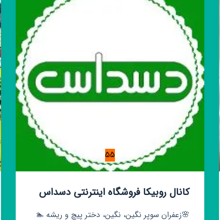
🇮🇷
55
کانال روبیکا فروشگاه اینترنتی دسداس
🌸زعفران سوپر نگین، نگین، دختر پیچ و ریشه 🏊