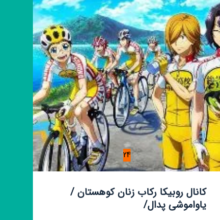
24
کانال روبیکا رکاب زنان کوهستان /
یاواموشی پدال/