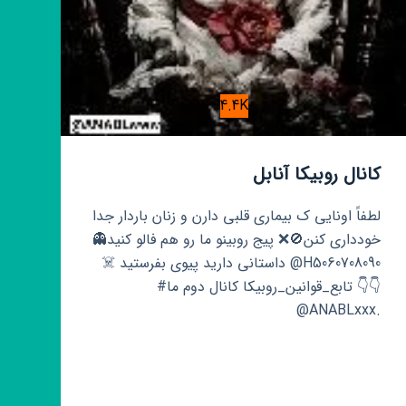
4.4K
کانال روبیکا آنابل
لطفاً اونایی ک بیماری قلبی دارن و زنان باردار جدا
خودداری کنن🚫❌ پیج روبینو ما رو هم فالو کنید👻⁦
☠️ داستانی دارید پیوی بفرستید @H5060708090
#تابع_قوانین_روبیکا کانال دوم ما ⁦👇👇
@ANABLxxx.