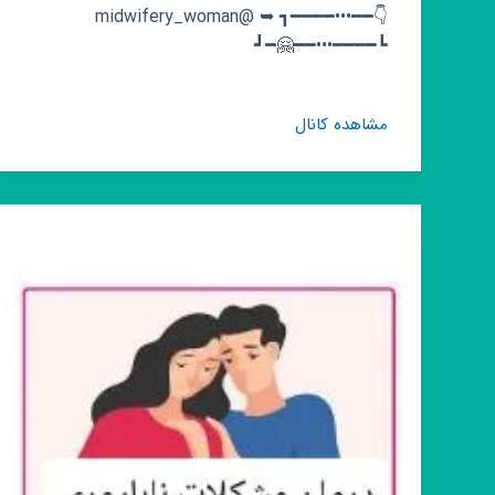
👇━━•••━━━━┓ ➥ @midwifery_woman
┗━━━━•••━━🤗━┛
کانال
مشاهده کانال
روبیکا
مامایی
بارداری
زنان