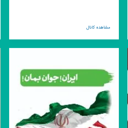
کانال
مشاهده کانال
روبیکا
دکتر
زنان️
🔖
پزشک
زنان
مجله
بانوان
مشاوره
نازایی