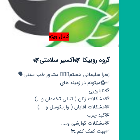
کانال ویژه
گروه روبیکا 🌿اکسیر سلامتی🌿
زهرا سلیمانی هستم🙋🏻‍♀️ مشاور طب سنتی🗣️
✅♻️میتونم در زمینه های
💯ناباروری
💯مشکلات زنان ( تنبلی تخمدان و….)
💯مشکلات آقایان ( واریکوسل و……)
💯کبد چرب
💯مشکلات گوارشی و…..
✅بهت کمک کنم 🥰