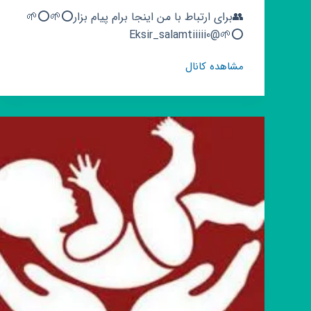
👥برای ارتباط با من اینجا برام پیام بزار⭕🌱⭕🌱
⭕🌱@Eksir_salamtiiiii0
گروه
مشاهده کانال
روبیکا
🌿
اکسیر
سلامتی
🌿