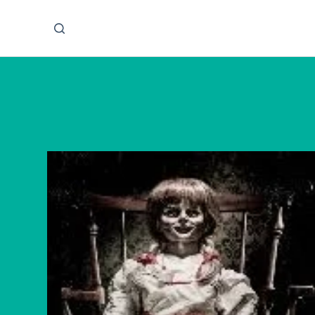
پ
ر
ش
ب
ه
م
ح
ت
و
ا