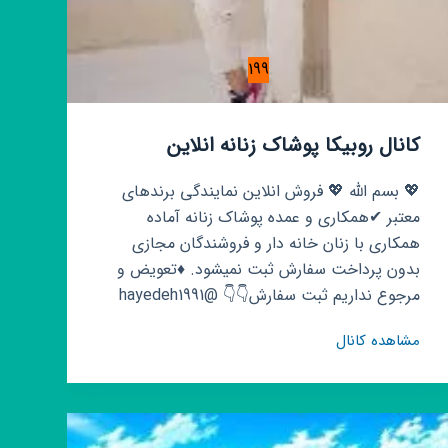
199
کانال روبیکا پوشاک زنانه انلاین
💖 بسم الله 💖 فروش انلاین نمایندگی برندهای
معتبر ✔همکاری و عمده پوشاک زنانه آماده
همکاری با زنان خانه دار و فروشندگان مجازی
بدون پرداخت سفارش ثبت نمیشود. ♦تعویض و
مرجوع نداریم ثبت سفارش👇👇 @hayedeh1991
کانال
مشاهده کانال
روبیکا
پوشاک
زنانه
انلاین