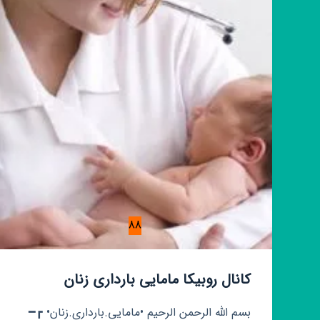
88
کانال روبیکا مامایی بارداری زنان
بسم الله الرحمن الرحیم •مامایی.بارداری.زنان• ┏━