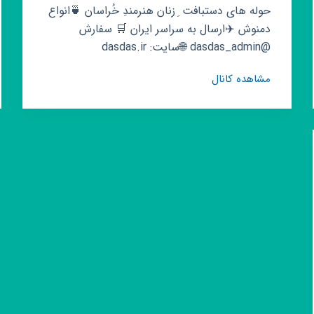
حوله های دستبافت ِ زنان هنرمندِ خُراسان 🍵انواع
دمنوش ✈️ارسال به سراسر ایران 🛒 سفارش
@dasdas_admin 🌐سایت: dasdas.ir
کانال
مشاهده کانال
روبیکا
فروشگاه
اینترنتی
دسداس