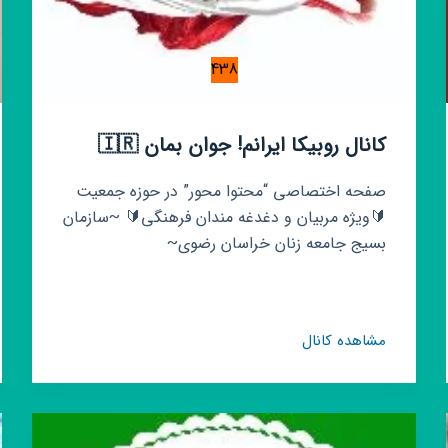
438
کانال روبیکا ایرانم! جوان بمان 🇮🇷
صفحه اختصاصی “محتوا محور” در حوزه جمعیت
🔰ویژه مربیان و دغدغه مندان فرهنگی🔰 ~سازمان
بسیج جامعه زنان خراسان رضوی~
کانال
مشاهده کانال
روبیکا
ایرانم!
جوان
بمان