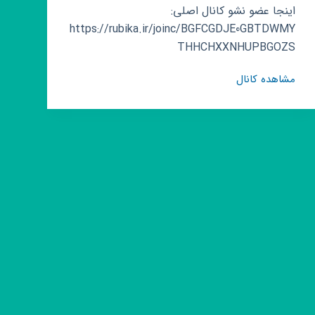
اینجا عضو نشو کانال اصلی:
https://rubika.ir/joinc/BGFCGDJE0GBTDWMY
THHCHXXNHUPBGOZS
کانال
مشاهده کانال
روبیکا
رکاب
زنان
کوهستان
/
یاواموشی
پدال/