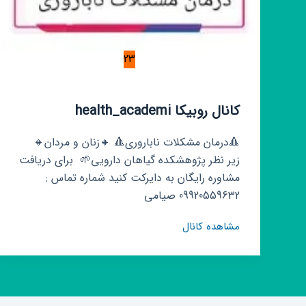
23
کانال روبیکا health_academi
🔺درمان مشکلات ناباروری🔺 🔸زنان و مردان🔸
زیر نظر پژوهشکده گیاهان دارویی🌱 ‌ برای دریافت
مشاوره رایگان به دایرکت کنید شماره تماس :
09920559632 صیامی
کانال
مشاهده کانال
روبیکا
health_academi