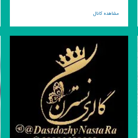
کانال
مشاهده کانال
روبیکا
دست
دوز
های
آرزو