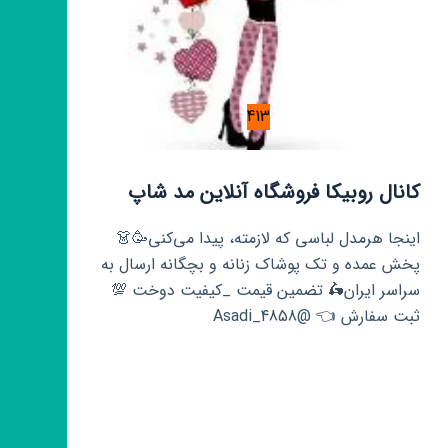
413
کانال روبیکا فروشگاه آنلاین مد شاپ
اینجا هرمدل لباسی که لازمته، پیدا می‌کنی🥳👗
‌پخش عمده و تک پوشاک زنانه و بچگانه ارسال به
سراسر ایران🛵 تضمین قیمت _کیفیت دوخت 💯
ثبت سفارش 👈 @Asadi_4858