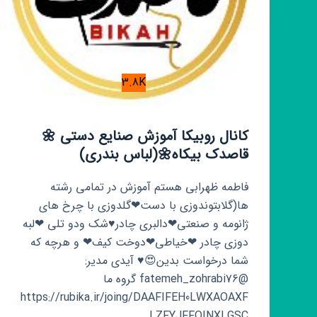
3.8K
کانال روبیکا آموزش صنایع دستی 🌼
قاصدک بیکاه🌼(لباس بندری)
فاطمه ظهرابی هستم آموزش در تمامی رشته
ها(گلابتوندوزی با دست❤گلدوزی با چرخ های
ژانومه و صنعتی❤دالبری چادر♥شک ودو تلی ❤لبه
دوزی چادر ❤خیاطی❤دوخت کیف❤ و هرچه که
شما درخواست بدین😍♥ آیدی مدیر:
@fatemeh_zohrabi76 گروه ما
https://rubika.ir/joing/DAAFIFEH0LWXAOAXF
LZFYJFFQINXLGSC