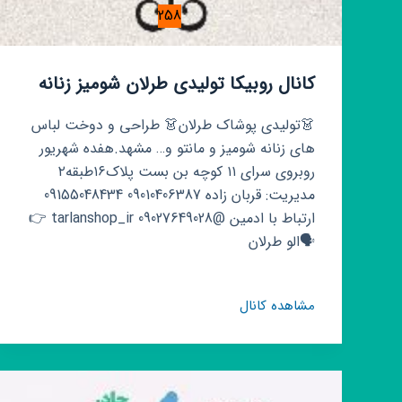
258
کانال روبیکا تولیدی طرلان شومیز زنانه
👗تولیدی پوشاک طرلان👗 طراحی و دوخت لباس
های زنانه شومیز و مانتو و… مشهد.هفده شهریور
روبروی سرای ۱۱ کوچه بن بست پلاک۱۶طبقه۲
مدیریت: قربان زاده 09010406387 09155048434
ارتباط با ادمین @tarlanshop_ir 09027649028 👉
🗣الو طرلان
کانال
مشاهده کانال
روبیکا
تولیدی
طرلان
شومیز