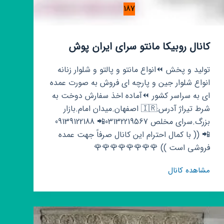
187
کانال روبیکا مانتو سرای ایران پوش
تولید و پخش ⏪انواع مانتو و پالتو و شلوار زنانه
انواع شلوار جین و پارچه ای فروش به صورت عمده
ای به سراسر کشور ⏪آماده اخذ سفارش دوخت به
شرط تیراژ آدرس:🇮🇷 اصفهان.میدان امام.بازار
بزرگ.سرای مخلص 03132219567📲 09139122188
📲 (( با کمال احترام این کانال صرفاً جهت عمده
فروشی است )) 🌹🌹🌹🌹🌹🌹🌹🌹
کانال
مشاهده کانال
روبیکا
مانتو
سرای
ایران