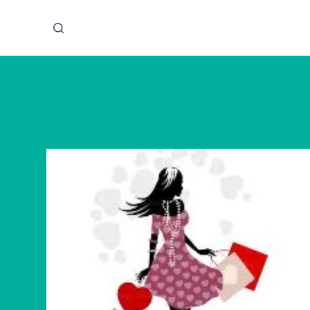
پ
ر
ش
ب
ه
م
ح
ت
و
ا