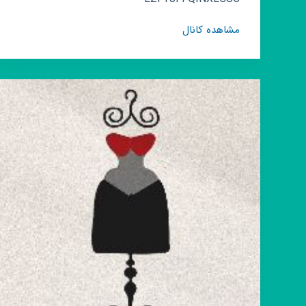
کانال
مشاهده کانال
روبیکا
آموزش
صنایع
دستی
🌼
قاصدک
بیکاه
🌼
(لباس
بندری)