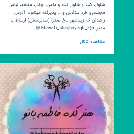
شلوار، کت و شلوار کت و دامن، چادر، مقنعه، لباس
مجلسی، فرم مدارس و…. پذیرفته میشود. آدرس:
زاهدان 🌙 زیباشهر _خ صدرا (صابرمنش) ارتباط با
مدیر: @Khayati_shaghayegh_z 🌐
گروه
مشاهده کانال
روبیکا
خیاطی
و
زنانه
دوزی
شقایق