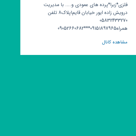
فلزی*زبرا*پرده های عمودی و…… با مدیریت
درویش زاده ایور خیابان قایم1پلاک8 تلفن
05832433270
همراه09151897965***09052660682
کانال
مشاهده کانال
روبیکا
پرده
دوزی
قصر