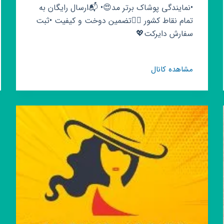
•نمایندگی پوشاک برتر مد😍• 📬ارسال رایگان به
تمام نقاط کشور 👌🏻تضمین دوخت و کیفیت •ثبت
سفارش دایرکت💖
کانال
مشاهده کانال
روبیکا
فروشگاه
پوشاک
زنانه