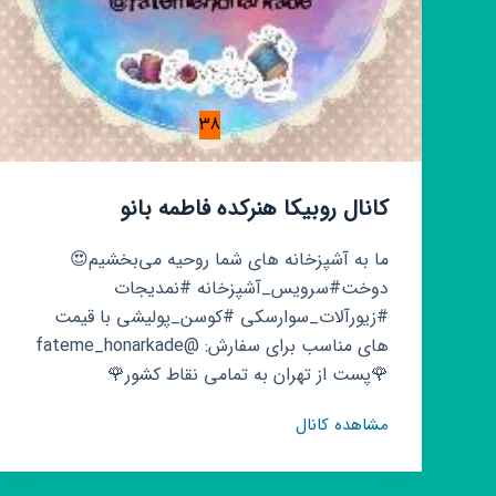
38
کانال روبیکا هنرکده فاطمه بانو
ما به آشپزخانه های شما روحیه می‌بخشیم😍
دوخت#سرویس_آشپزخانه #نمدیجات
#زیورآلات_سوارسکی #کوسن_پولیشی با قیمت
های مناسب برای سفارش: @fateme_honarkade
🌹پست از تهران به تمامی نقاط کشور🌹
کانال
مشاهده کانال
روبیکا
هنرکده