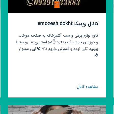
219
کانال روبیکا amozesh dokht
کاور لوازم برقی و ست آشپزخانه به صفحه دوخت
و دوز من خوش آمدید👈 ✋✂️ استوری ها رو حتما
ببینید کلی ایده و آموزش داریم 👈 🚫کپی ممنوع
🚫
کانال
مشاهده کانال
روبیکا
amozesh
dokht