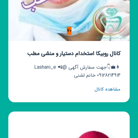
70
کانال روبیکا استخدام دستیار و منشی مطب
👩‍💼👇جهت سفارش آگهی @Lashani_e 📲
09128214914 خانم لشنی
کانال
مشاهده کانال
روبیکا
استخدام
دستیار
و
منشی
مطب