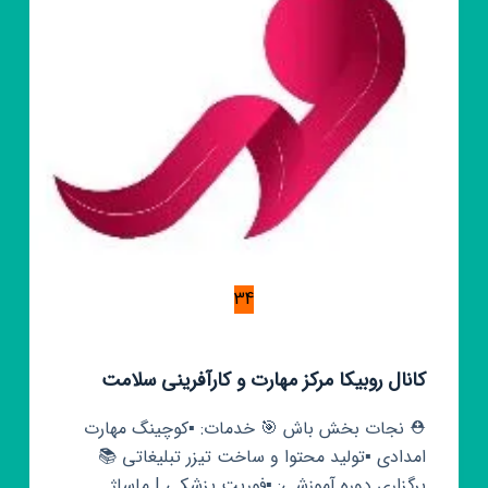
34
کانال روبیکا مرکز مهارت و کارآفرینی سلامت
⛑️ نجات بخش باش 🎯 خدمات: ▪️کوچینگ مهارت
امدادی ▪️تولید محتوا و ساخت تیزر تبلیغاتی 📚
برگزاری دوره آموزشی: ▪️فوریت پزشکی | ماساژ