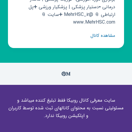
درمانی ▪️دستیار پزشکی | پزشکیار ورزشی ➕پل
ارتباطی 📎 @MehrHSC_ir ➕سایت 📎
www.MehrHSC.com
کانال
مشاهده کانال
روبیکا
مرکز
مهارت
و
کارآفرینی
سلامت
سایت معرفی کانال روبیکا فقط تبلیغ کننده میباشد و
مسئولیتی نسبت به محتوای کانالهای ثبت شده توسط کاربران
و اپلکیشن روبیکا ندارد.