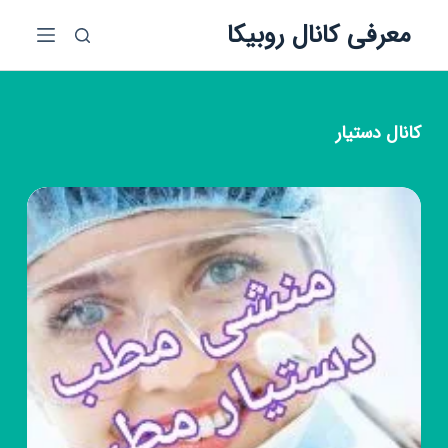
پ
معرفی کانال روبیکا
ر
ش
ب
ه
کانال
دستیار
م
ح
ت
و
ا